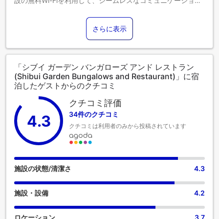
設の無料Wi-Fiを利用して、シームレスなコミュニケーション
を。 自家用車でお越しのお客様には、駐車場をご用意してお
ります。 当宿泊施設には、快適な眠りに必要なすべての便利
さらに表示
な設備が整っております。 一部の客室にはエアコンやリネン
のサービスが備わっておりますので、快適なご滞在をお楽し
みください。シブイ ガーデン バンガローズ アンド レストラ
ンでは、独立したリビングルームやバルコニーまたはテラス
「シブイ ガーデン バンガローズ アンド レストラン
を備えた客室もあり、さまざまな客室構成からお選びいただ
(Shibui Garden Bungalows and Restaurant)」に宿
けます。多くの客室には、室内ビデオストリーミング、日刊
泊したゲストからのクチコミ
新聞、テレビがあり、ゲストを楽しませてくれます。 一部の
客室にはコーヒーや紅茶を淹れるのに必要なものがすべて揃
クチコミ評価
っているので、のどの渇きを潤すことができます。 客室のバ
34件のクチコミ
4.3
スルームには、バスローブ、タオル、ドライヤーを備え付け
クチコミは利用者のみから投稿されています
ております。 最も理想的な方法で、休暇体験に乗り出しまし
ょう。ご滞在の毎朝は、ホテル内の朝食からはじめましょ
う。 当宿泊施設のエンターテイメント施設で過ごす夜は、旅
仲間と出かけるのと同じくらい楽しいものです。
施設の状態/清潔さ
4.3
施設・設備
4.2
ロケーション
3.7