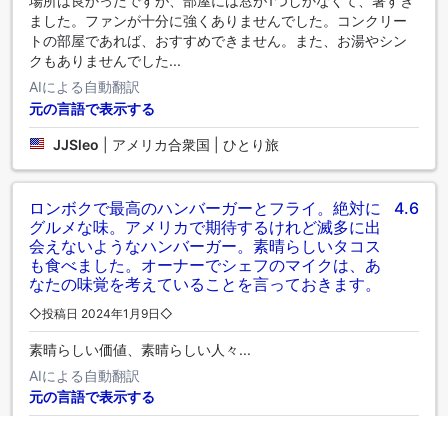
場所は良かったですが、部屋には窓が1つしかなくて、暑すぎ
ました。ファンが十分に強くありませんでした。コンクリー
トの部屋であれば、おすすめできません。また、お湯やシン
クもありませんでした...
AIによる自動翻訳
元の言語で表示する
JJSleo
|
アメリカ合衆国 | ひとり旅
ロンボクで最高のハンバーガーとフライ。絶対に
4.6
グルメな味。アメリカで期待するけれど滅多に出
会えないようなハンバーガー。素晴らしいタコス
も食べました。オーナーでシェフのマイクは、あ
なたの味覚を考えていることを言っておきます。
◇投稿日 2024年1月9日◇
素晴らしい価値、素晴らしい人々...
AIによる自動翻訳
元の言語で表示する
Kim
|
インドネシア | ひとり旅