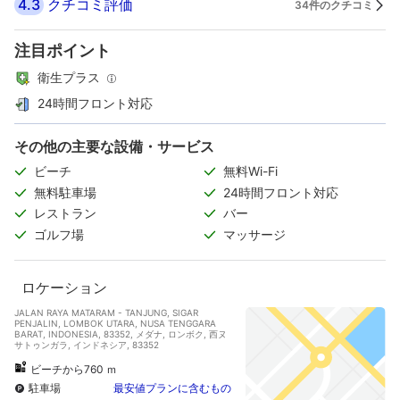
4.3
クチコミ評価
34件のクチコミ
注目ポイント
衛生プラス
24時間フロント対応
その他の主要な設備・サービス
ビーチ
無料Wi-Fi
無料駐車場
24時間フロント対応
レストラン
バー
ゴルフ場
マッサージ
ロケーション
JALAN RAYA MATARAM - TANJUNG, SIGAR
PENJALIN, LOMBOK UTARA, NUSA TENGGARA
BARAT, INDONESIA, 83352, メダナ, ロンボク, 西ヌ
サトゥンガラ, インドネシア, 83352
ビーチから760 ｍ
駐車場
最安値プランに含むもの