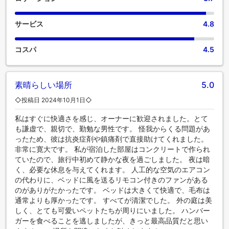
サービス
4.8
コスパ
4.5
素晴らしい場所
5.0
◇投稿日 2024年10月1日◇
私はすぐに快適さを感じ、オーナーに歓迎されました。とて
も謙虚で、親切で、勤勉な男性です。 怪我からくる問題があ
ったため、彼は抗炎症剤や鎮痛剤で直接助けてくれました。
非常に寛大です。 私が宿泊した部屋はコンクリートで作られ
ていたので、旅行中初めて静かな夜を過ごしました。 夜は暗
く、必要な休息を与えてくれます。 人工的な空気のエアコン
の代わりに、ベッドに風を送るリモコン付きのファンがある
のがありがたかったです。 ベッドは大きくて快適で、毛布は
通常よりも厚かったです。 すべてが清潔でした。 外の庭は美
しく、とても可愛いペットたちが周りにいました。 ハンバー
ガーを食べることを逃しましたが、きっと最高品質だと思い