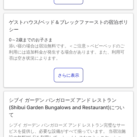
ゲストハウス/ベッド＆ブレックファーストの宿泊ポリ
シー
0～2歳までのお子さま
添い寝の場合は宿泊無料です。＜ご注意＞ベビーベッドのご
利用には追加料金が発生する場合があります。また、利用可
否は空き状況によります。
3～12歳までのお子さま
添い寝の場合は宿泊無料です。
さらに表示
13歳以上のゲストは大人とみなされます。
エキストラベッドの追加可否は、お部屋タイプにより異なり
ます。各部屋タイプ欄の記載をご確認ください。
シブイ ガーデン バンガローズ アンド レストラン
(Shibui Garden Bungalows and Restaurant)につい
て
シブイ ガーデン バンガローズ アンド レストラン完璧なサー
ビスを提供し、必要な設備がすべて揃っています。 当宿泊施