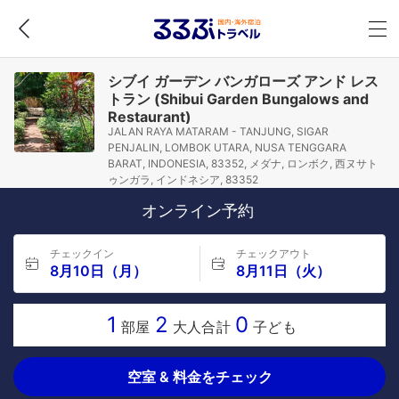
シブイ ガーデン バンガローズ アンド レス
トラン (Shibui Garden Bungalows and
Restaurant)
JALAN RAYA MATARAM - TANJUNG, SIGAR
PENJALIN, LOMBOK UTARA, NUSA TENGGARA
BARAT, INDONESIA, 83352, メダナ, ロンボク, 西ヌサト
ゥンガラ, インドネシア, 83352
オンライン予約
チェックイン
チェックアウト
8月10日（月）
8月11日（火）
1
2
0
部屋
大人合計
子ども
空室 & 料金をチェック