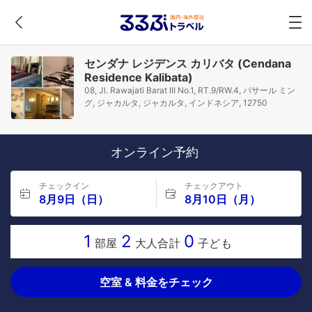
センダナ レジデンス カリバタ (Cendana
Residence Kalibata)
08, Jl. Rawajati Barat III No.1, RT.9/RW.4, パサール ミン
グ, ジャカルタ, ジャカルタ, インドネシア, 12750
オンライン予約
チェックイン
チェックアウト
8月9日（日）
8月10日（月）
1
2
0
部屋
大人合計
子ども
空室 & 料金をチェック