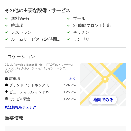
その他の主要な設備・サービス
無料Wi-Fi
プール
駐車場
24時間フロント対応
レストラン
キッチン
ルームサービス（24時間対
ランドリー
応）
ロケーション
08, Jl. Rawajati Barat III No.1, RT.9/RW.4, パサール
ミング, ジャカルタ, ジャカルタ, インドネシア,
12750
駐車場
あり
グランド インドネシア モール
7.74 km
ビューティフル インドネシア イン ミニチュアパーク
9.25 km
ガンビル駅舎
9.27 km
地図でみる
周辺情報をチェック
重要情報