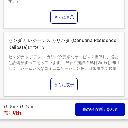
す。）
0～2歳までのお子さま
添い寝の場合は宿泊無料です。＜ご注意＞ベビーベッドのご
さらに表示
利用には追加料金が発生する場合があります。また、利用可
否は空き状況によります。
3～10歳までのお子さま
エキストラベッドをお申し込みください。
センダナ レジデンス カリバタ (Cendana Residence
11歳以上のゲストは大人とみなされます。
エキストラベッドの追加可否は、お部屋タイプにより異なり
Kalibata)について
ます。各部屋タイプ欄の記載をご確認ください。
センダナ レジデンス カリバタ完璧なサービスを提供し、必要
な設備がすべて揃っています。 当宿泊施設の無料Wi-Fiを利用
して、シームレスなコミュニケーションを。自家用車でお越
しのお客様には、駐車場をご用意しております。長期滞在の
場合でも、単に清潔な衣類が必要な場合でも、当宿泊施設が
さらに表示
提供するランドリーサービスを利用すれば、大切な旅行着を
キレイな状態に保てます。 客室での設備・サービスにはルー
ムサービスがあり、くつろいで滞在を満喫することができま
す。 当宿泊施設は完全禁煙です。喫煙を希望される方には、
8月 9 日 - 8月 10 日
指定された喫煙ゾーンがあります。 施設内のレストランで
他の宿泊施設をみる
売り切れ
は、おいしくて利用しやすい食事を選ぶことができるので、
旅が空腹から解放されます！センダナ レジデンス カリバタに
は、お客様が楽しめるレクリエーション設備があります。当