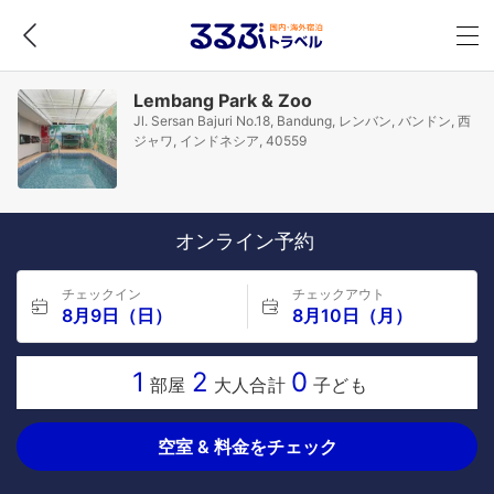
Lembang Park & Zoo
Jl. Sersan Bajuri No.18, Bandung, レンバン, バンドン, 西
ジャワ, インドネシア, 40559
オンライン予約
チェックイン
チェックアウト
8月9日（日）
8月10日（月）
1
2
0
部屋
大人合計
子ども
空室 & 料金をチェック