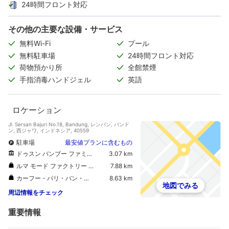
24時間フロント対応
その他の主要な設備・サービス
無料Wi-Fi
プール
無料駐車場
24時間フロント対応
荷物預かり所
全館禁煙
手指消毒ハンドジェル
英語
ロケーション
Jl. Sersan Bajuri No.18, Bandung, レンバン, バンド
ン, 西ジャワ, インドネシア, 40559
駐車場
最安値プランに含むもの
ドゥスン バンブー ファミリー レジャー パーク
3.07 km
ルマ モード ファクトリー アウトレット
7.88 km
カーフー・パリ・バン・ジャバ・モール
8.63 km
地図でみる
周辺情報をチェック
重要情報