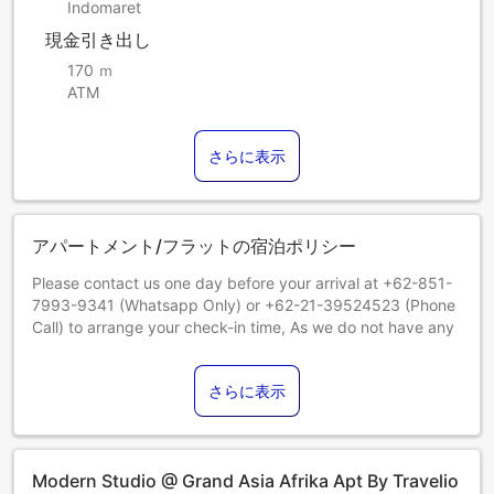
Indomaret
現金引き出し
170 ｍ
ATM
さらに表示
アパートメント/フラットの宿泊ポリシー
Please contact us one day before your arrival at +62-851-
7993-9341 (Whatsapp Only) or +62-21-39524523 (Phone
Call) to arrange your check-in time, As we do not have any
staff standby at the property.
will be charged at check-in and will be refunded
さらに表示
approximately 1-14 working days from check-out date (if
there is no damage and the property is in good condition).
We only accept Credit Cards and Bank Transfer for
deposit. Cash is not accepted.
Modern Studio @ Grand Asia Afrika Apt By Travelio
Parking charges are the responsibility of guests, costs