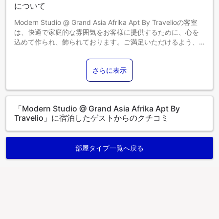
starting from IDR 5,000/ hour.
について
Deposit: Rp300.000
Modern Studio @ Grand Asia Afrika Apt By Travelioの客室
Check in time: 14.00 - 23.00 (contact us minimum of 3
は、快適で家庭的な雰囲気をお客様に提供するために、心を
hours prior to check- in time for same day booking) Check
込めて作られ、飾られております。ご満足いただけるよう、
out time: 07.00 - 12.00
一部の客室にはエアコンが備わっており、より快適にご滞在
Please follow guidance from Building Management at all
いただけるリネンサービスもございます。一部の客室では、
times including the use of all building facilities.
さらに表示
室内でのビデオストリーミング、日刊新聞、テレビなどの娯
楽をお楽しみいただけます。 バスルームのアメニティがお客
様の満足度を高める重要性を理解している当宿泊施設では、
一部の客室にバスローブ、タオル、ヘアドライヤーをご用意
「Modern Studio @ Grand Asia Afrika Apt By
しています。 Modern Studio @ Grand Asia Afrika Apt By
Travelio」に宿泊したゲストからのクチコミ
Travelioにある数々のアクティビティをお楽しみください。ス
イミングプールに飛び込んで、完璧な休日を始めましょう。
部屋タイプ一覧へ戻る