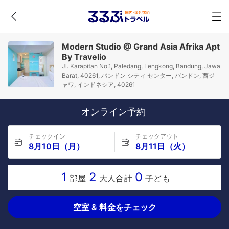
Modern Studio @ Grand Asia Afrika Apt
By Travelio
Jl. Karapitan No.1, Paledang, Lengkong, Bandung, Jawa
Barat, 40261, バンドン シティ センター, バンドン, 西ジ
ャワ, インドネシア, 40261
オンライン予約
チェックイン
チェックアウト
8月10日（月）
8月11日（火）
1
2
0
部屋
大人合計
子ども
空室 & 料金をチェック