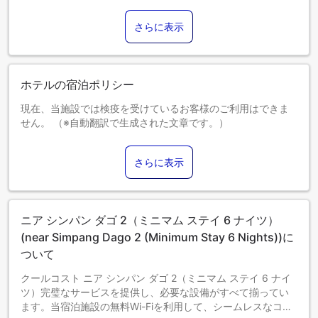
さらに表示
ホテルの宿泊ポリシー
現在、当施設では検疫を受けているお客様のご利用はできま
せん。 （※自動翻訳で生成された文章です。）
0～2歳までのお子さま
添い寝の場合は宿泊無料です。＜ご注意＞ベビーベッドのご
さらに表示
利用には追加料金が発生する場合があります。また、利用可
否は空き状況によります。
3～12歳までのお子さま
添い寝の場合は宿泊無料です。
ニア シンパン ダゴ 2（ミニマム ステイ 6 ナイツ）
13歳以上のゲストは大人とみなされます。
エキストラベッドの追加可否は、お部屋タイプにより異なり
(near Simpang Dago 2 (Minimum Stay 6 Nights))に
ます。各部屋タイプ欄の記載をご確認ください。
ついて
クールコスト ニア シンパン ダゴ 2（ミニマム ステイ 6 ナイ
ツ）完璧なサービスを提供し、必要な設備がすべて揃ってい
ます。当宿泊施設の無料Wi-Fiを利用して、シームレスなコミ