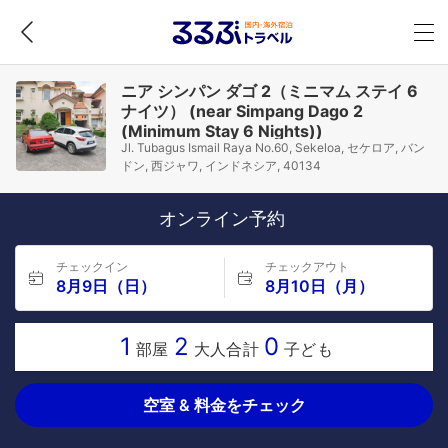
ニア シンパン ダゴ 2（ミニマム ステイ 6
ナイツ） (near Simpang Dago 2
(Minimum Stay 6 Nights))
Jl. Tubagus Ismail Raya No.60, Sekeloa, セケロア, バン
ドン, 西ジャワ, インドネシア, 40134
オンライン予約
チェックイン
チェックアウト
8月9日（日）
8月10日（月）
1
2
0
部屋
大人合計
子ども
空室 & 料金をチェック