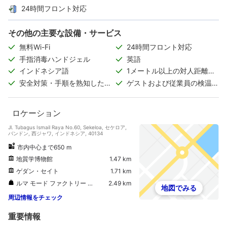
24時間フロント対応
その他の主要な設備・サービス
無料Wi-Fi
24時間フロント対応
手指消毒ハンドジェル
英語
インドネシア語
1メートル以上の対人距離の
確保
安全対策・手順を熟知した従
ゲストおよび従業員の検温実
業員
施
ロケーション
Jl. Tubagus Ismail Raya No.60, Sekeloa, セケロア,
バンドン, 西ジャワ, インドネシア, 40134
市内中心まで650 m
地質学博物館
1.47 km
ゲダン・セイト
1.71 km
ルマ モード ファクトリー アウトレット
2.49 km
地図でみる
周辺情報をチェック
重要情報