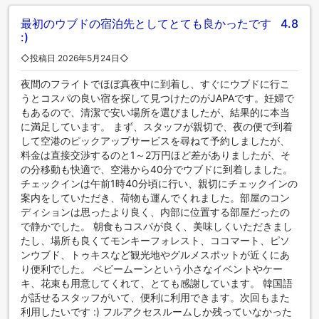
ありますか？ご心配なく！JAPA スイート アンド ヴィラズで
最初のウブドの宿泊先としてとても良かったです
4.8
は、あらゆる嗜好に対応する様々な料理をご用意していま
:)
す。 当宿泊施設のエンターテイメント施設で過ごす夜は、旅
仲間と出かけるのと同じくらい楽しいものです。 ご滞在中
◇投稿日 2026年5月24日◇
は、魅力的なアクティビティやアメニティをお楽しみいただ
夜間のフライトでほぼ真夜中に到着し、すぐにウブドに行こ
けます。自分へのご褒美に、スパ施設で思い出に残るひとと
うとコスパの良い宿を探して見つけたのがJAPAです。妊婦で
きをお過ごしください。当宿泊施設のプールサイドでくつろ
もあるので、清潔で安い場所を選びましたが、結果的に本当
ぎ、ゆったりとしたひとときをお過ごしください。 当宿泊施
に満足しています。 まず、スタッフが親切で、夜の便で到着
設では、プールサイドのバーで心地よいカクテルを飲みなが
して空港のピックアップサービスを尋ねて予約しましたが、
ら、のんびりとドリンクを楽しめます。
料金は直接交渉するのと1～2万円ほど差がありましたが、そ
の分移動も快適で、空港から40分でウブドに到着しました。
チェックインは午前1時40分頃に行い、親切にチェックインの
案内をしていただき、荷物も運んでくれました。部屋のコン
ディションは思ったより良く、内部に位置する部屋だったの
で静かでした。 朝食もコスパが良く、美味しくいただきまし
たし、場所も良くてモンキーフォレスト、ココマート、ピソ
ンウブド、トゥキスなど観光地やグルメスポットが近くにあ
り便利でした。 ベビームーンという小さなイベントやケー
キ、花束も用意してくれて、とても感謝しています。 韓国語
が話せるスタッフがいて、便利に利用できます。次回もまた
利用したいです :) フルアクセスルームしか残っていなかった