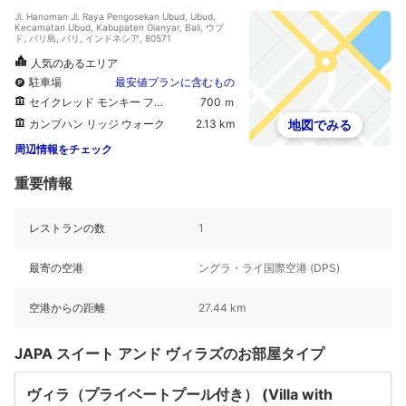
Jl. Hanoman Jl. Raya Pengosekan Ubud, Ubud,
Kecamatan Ubud, Kabupaten Gianyar, Bali, ウブ
ド, バリ島, バリ, インドネシア, 80571
人気のあるエリア
駐車場
最安値プランに含むもの
セイクレッド モンキー フォレスト サンクチュアリー
700 ｍ
カンプハン リッジ ウォーク
2.13 km
地図でみる
周辺情報をチェック
重要情報
レストランの数
1
最寄の空港
ングラ・ライ国際空港 (DPS)
空港からの距離
27.44 km
JAPA スイート アンド ヴィラズのお部屋タイプ
ヴィラ（プライベートプール付き） (Villa with