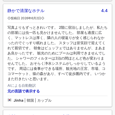
静かで清潔なホテル
4.4
◇投稿日 2026年6月2日◇
写真よりもずっときれいです。 2階に宿泊しましたが、私たち
の部屋には虫一匹も見かけませんでした。 部屋も適度に広
く、マットレスは厚く、隣の人の寝返りが全く感じられなか
ったのでぐっすり眠れました。 スタッフは皆笑顔で迎えてく
れて親切です。 朝食はビュッフェではありませんが、まあま
あ良かったです。 観光のためにプールは利用できませんでし
た。 シャワーのフィルターは3泊の間ほとんど色が変わりま
せんでした。 おそらく浄水システムがしっかりしているよう
です。 周辺には食事ができる場所、観光地の王宮、市場、コ
コマーケット、猿の森があり、すべて徒歩圏内です。 いつか
また行きたいと思います。
AIによる自動翻訳
元の言語で表示する
Jinha
|
韓国 | カップル