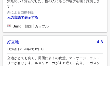
満足のいく滞在でした。他の人にもこの場所を強く推薦しま
す！
AIによる自動翻訳
元の言語で表示する
Jung
|
韓国 | カップル
好立地
4.8
◇投稿日 2026年2月12日◇
立地がとても良く、周囲に多くの食堂、マッサージ、ランド
リーが有ります。ルメリアヨガがすぐ近くにあり、ヨガスク
ール体験に行くのにも便利です。 スタッフは、皆親切でフレ
ンドリーです。私は英語が苦手ですが、whatsappで、気軽に
スタッフに問い合わせ出来るため、安心して過ごすことが出
来ました。部屋は、とても良い匂いがします。アメニティ
や、無料のコーヒーや軽食など質の高いものが提供されまし
た。プールアクセスルームに滞在しましたが、共用プールの
前なので、他の宿泊者から、部屋の中が見えてしまう事が気
になります。薄いカーテンは有りますが、目の前を人が通る
度に、気になりました。朝食は、1日目はサンドイッチを注文