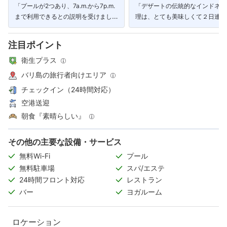
「プールが2つあり、7a.m.から7p.m.
「デザートの伝統的なインドネシ
まで利用できるとの説明を受けまし
理は、とても美味しくて２日連続
た。」
みました。」
注目ポイント
衛生プラス
バリ島の旅行者向けエリア
チェックイン（24時間対応）
空港送迎
朝食『素晴らしい』
その他の主要な設備・サービス
無料Wi-Fi
プール
無料駐車場
スパ/エステ
24時間フロント対応
レストラン
バー
ヨガルーム
ロケーション