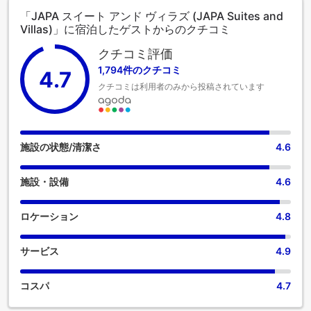
が、コンシェルジュサービスなどの様々なサービスを提供し
「JAPA スイート アンド ヴィラズ (JAPA Suites and
ています。当宿泊施設のチケットサービスを利用すれば、市
Villas)」に宿泊したゲストからのクチコミ
内の一流アトラクションへのパス確保も簡単です。 長期滞在
の場合でも、単に清潔な衣類が必要な場合でも、当宿泊施設
クチコミ評価
が提供するランドリーサービスを利用すれば、大切な旅行着
1,794件のクチコミ
4.7
をキレイな状態に保てます。 リラックスしたい方のために、
クチコミは利用者のみから投稿されています
ルームサービスなどの便利な設備・サービスをご用意してお
ります。JAPA スイート アンド ヴィラズでくつろぎのひとと
きを。 喫煙を希望される方には、指定された喫煙ゾーンがあ
ります。当宿泊施設には、快適な眠りに必要なすべての便利
な設備が整っております。 一部の客室にはエアコンやリネン
施設の状態/清潔さ
4.6
のサービスが備わっておりますので、快適なご滞在をお楽し
みください。JAPA スイート アンド ヴィラズの一部客室で
施設・設備
4.6
は、独立したリビングルーム、あるいはバルコニーやテラス
が部屋のデザインに組み込まれています。多くの客室には、
室内ビデオストリーミング、日刊新聞、テレビがあり、ゲス
ロケーション
4.8
トを楽しませてくれます。 一部の客室では、室内でお飲み物
をお楽しみいただけます。 客室のバスルームには、バスロー
サービス
4.9
ブ、タオル、ドライヤーを備え付けております。 最も理想的
な方法で、休暇体験に乗り出しましょう。ご滞在の毎朝は、
ホテル内の朝食からはじめましょう。施設内のレストランで
コスパ
4.7
は、おいしくて利用しやすい食事を選ぶことができるので、
旅が空腹から解放されます！ お食事のご希望について不安が