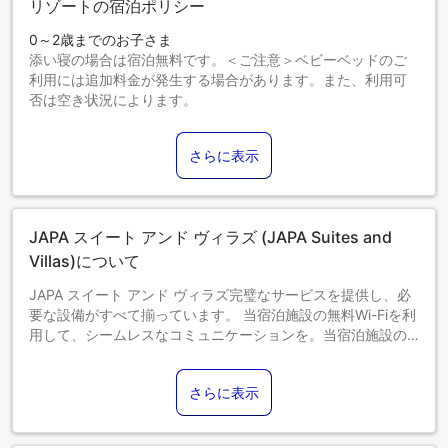
リゾートの宿泊ポリシー
0～2歳までのお子さま
添い寝の場合は宿泊無料です。＜ご注意＞ベビーベッドのご
利用には追加料金が発生する場合があります。また、利用可
否は空き状況によります。
3～6歳までのお子さま
添い寝の場合は宿泊無料です。
さらに表示
7歳以上のゲストは大人とみなされます。
エキストラベッドの追加可否は、お部屋タイプにより異なり
ます。各部屋タイプ欄の記載をご確認ください。
JAPA スイート アンド ヴィラズ (JAPA Suites and
Villas)について
JAPA スイート アンド ヴィラズ完璧なサービスを提供し、必
要な設備がすべて揃っています。 当宿泊施設の無料Wi-Fiを利
用して、シームレスなコミュニケーションを。当宿泊施設の
空港送迎サービスを利用すれば、空港までの送迎を簡単に手
配できます。当宿泊施設で提供される交通サービスのおかげ
さらに表示
で、バリ島観光がより手軽になります。 自家用車でお越しの
お客様には、駐車場をご用意しております。 定評のある当宿
泊施設では、お客様のご滞在中、フロントデスクのスタッフ