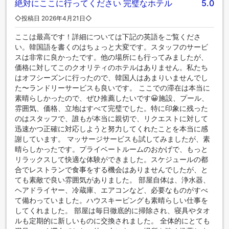
絶対にここに行ってください 完璧なホテル
5.0
◇投稿日 2026年4月21日◇
ここは最高です！詳細については下記の英語をご覧くださ
い。韓国語を書くのはちょっと大変です。スタッフのサービ
スは非常に良かったです。他の場所にも行ってみましたが、
価格に対してこのクオリティのホテルはありません。私たち
はオフシーズンに行ったので、韓国人はあまりいませんでし
た〜ランドリーサービスも良いです。 ここでの滞在は本当に
素晴らしかったので、ぜひ推薦したいです😀施設、プール、
雰囲気、価格、立地はすべて完璧でした。特に印象に残った
のはスタッフで、誰もが本当に親切で、リクエストに対して
迅速かつ正確に対応しようと努力してくれたことを本当に感
謝しています。 マッサージサービスも試してみましたが、素
晴らしかったです。プライベートルームのおかげで、もっと
リラックスして快適な体験ができました。スケジュールの都
合でレストランで食事をする機会はありませんでしたが、と
ても素敵で良い雰囲気がありました。 部屋自体は、浄水器、
ヘアドライヤー、冷蔵庫、エアコンなど、必要なものがすべ
て備わっていました。ハウスキーピングも素晴らしい仕事を
してくれました。 部屋は毎日徹底的に掃除され、寝具やタオ
ルも定期的に新しいものに交換されました。 全体的にとても