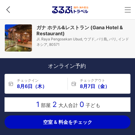
ガナ ホテル&レストラン (Gana Hotel &
Restaurant)
Jl. Raya Pengosekan Ubud, ウブド, バリ島, バリ, インド
ネシア, 80571
オンライン予約
チェックイン
チェックアウト
8月6日（木）
8月7日（金）
1
2
0
部屋
大人合計
子ども
空室 & 料金をチェック