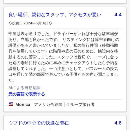
良い場所、親切なスタッフ、アクセスが悪い
4.4
◇投稿日 2024年5月16日◇
部屋は表示通りでした。ドライバーがいれば十分な駐車場が
あり、立地も良かったです。 リスティングには障害者向けの
設備があると書かれていましたが、私の旅行仲間（移動補助
具を使用しています）は階段や庭の石のために、施設内を移
動するのに苦労しました。スタッフは親切で、ニーズに合っ
た別の場所に行くために早めにチェックアウトしたら予約を
調整してくれました。一つ注意点として、バスルームの換気
口を通して隣の部屋で遊んでいる子供たちの声が聞こえまし
た。
AIによる自動翻訳
元の言語で表示する
Monica
|
アメリカ合衆国 | グループ旅行者
ウブドの中心での快適な滞在
4.6