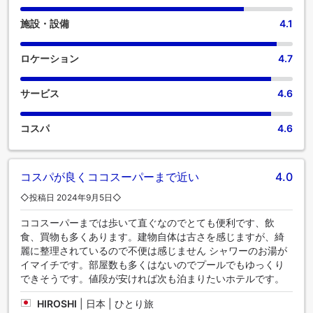
ヤーは一部のゲストルームにご用意しております。 当宿泊施
施設・設備
4.1
設内にあるカフェで上質なコーヒーを楽しみながら、リフレ
ッシュした気分で一日を始めましょう。ガナ ホテル&レスト
ランにある数々のアクティビティをお楽しみください。当宿
ロケーション
4.7
泊施設のプールで水に浸かり、水浴びをしたり、何往復も泳
いだりすることで、日々の活力を取り戻すのに最適です。
サービス
4.6
コスパ
4.6
コスパが良くココスーパーまで近い
4.0
◇投稿日 2024年9月5日◇
ココスーパーまでは歩いて直ぐなのでとても便利です、飲
食、買物も多くあります。建物自体は古さを感じますが、綺
麗に整理されているので不便は感じません シャワーのお湯が
イマイチです。部屋数も多くはないのでプールでもゆっくり
できそうです。値段が安ければ次も泊まりたいホテルです。
HIROSHI
|
日本 | ひとり旅