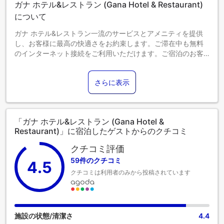
ガナ ホテル&レストラン (Gana Hotel & Restaurant)
について
ガナ ホテル&レストラン一流のサービスとアメニティを提供
し、お客様に最高の快適さをお約束します。ご滞在中も無料
のインターネット接続をご利用いただけます。ご宿泊のお客
様は、直接当宿泊施設の無料駐車場をご利用いただけます。
フロントデスクチームは、コンシェルジュサービスなどのア
さらに表示
メニティでお客様を親身にサポートします。 当宿泊施設で
は、便利なランドリーサービスを利用することで、好きな旅
行着を清潔に保てるため、荷物を軽くすることができます。
リラックスしたいなら、ルームサービスなどの室内設備・サ
「ガナ ホテル&レストラン (Gana Hotel &
ービスで、お部屋で過ごす時間を最大限にお楽しみいただけ
Restaurant)」に宿泊したゲストからのクチコミ
ます。 居心地の良さを追求した各客室は、快適さを保ちなが
ら、静かな眠りをお約束する様々な機能を備えています。 一
クチコミ評価
部の客室では、お客様の利便性と満足のために、エアコンや
59件のクチコミ
4.5
リネンサービスを提供しています。 ガナ ホテル&レストラン
クチコミは利用者のみから投稿されています
のユニークに仕立てられた客室では、独立したリビングルー
ムやバルコニーやテラスに似たレイアウトをお選びいただけ
ます。一部の客室では、室内ビデオストリーミング、日刊新
聞、テレビなど、一流の室内エンターテイメントをお楽しみ
いただけます。一部の客室では、お客様のご要望に応じたお
施設の状態/清潔さ
4.4
飲み物をご用意しております。 バスローブ、タオル、ドライ