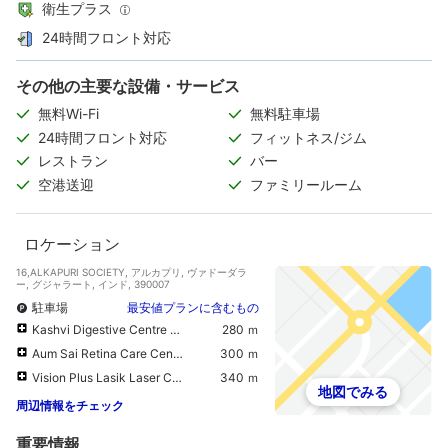
衛生プラス
24時間フロント対応
その他の主要な設備・サービス
無料Wi-Fi
無料駐車場
24時間フロント対応
フィットネス/ジム
レストラン
バー
空港送迎
ファミリールーム
ロケーション
16,ALKAPURI SOCIETY, アルカプリ, ヴァドーダラ
ー, グジャラート, インド, 390007
駐車場
最安値プランに含むもの
Kashvi Digestive Centre - Vadodara
280 ｍ
Aum Sai Retina Care Centre
300 ｍ
Vision Plus Lasik Laser Center
340 ｍ
地図でみる
周辺情報をチェック
重要情報