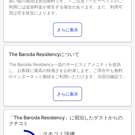
添い寝の場合は宿泊無料です。＜ご注意＞ベビーベッドのご
利用には追加料金が発生する場合があります。また、利用可
否は空き状況によります。
6～9歳までのお子さま
添い寝の場合は宿泊無料です。
さらに表示
10歳以上のゲストは大人とみなされます。
エキストラベッドの追加可否は、お部屋タイプにより異なり
ます。各部屋タイプ欄の記載をご確認ください。
宿泊可能最小年齢：1歳
The Baroda Residencyについて
The Baroda Residency一流のサービスとアメニティを提供
し、お客様に最高の快適さをお約束します。ご滞在中も無料
のインターネット接続をご利用いただけます。当宿泊施設で
提供されるサービスを利用すれば、ヴァドーダラーの素晴ら
しさを簡単に体験できます。 ご宿泊のお客様は、直接当宿泊
さらに表示
施設の無料駐車場をご利用いただけます。 フロントデスクチ
ームは、コンシェルジュサービスなどのアメニティでお客様
を親身にサポートします。 当宿泊施設では、館内のランドリ
ーサービスを利用することで、お気に入りの旅行着を清潔に
「The Baroda Residency」に宿泊したゲストからの
保つことができるため、持参する衣類を少なくすることがで
クチコミ
きます。リラックスしたいなら、ルームサービスなどの室内
設備・サービスで、お部屋で過ごす時間を最大限にお楽しみ
クチコミ評価