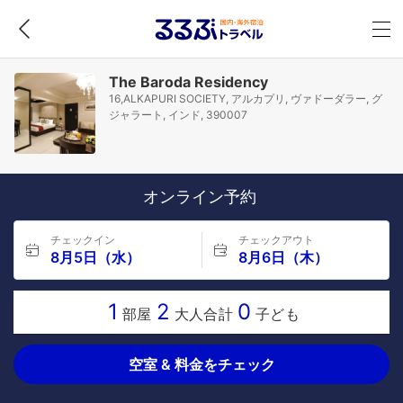
The Baroda Residency
16,ALKAPURI SOCIETY, アルカプリ, ヴァドーダラー, グ
ジャラート, インド, 390007
オンライン予約
チェックイン
チェックアウト
8月5日（水）
8月6日（木）
1
2
0
部屋
大人合計
子ども
空室 & 料金をチェック