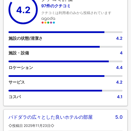
いただけます。当宿泊施設は完全禁煙で、風通しの良い環境
97件のクチコミ
4.2
を提供しております。居心地の良さを追求した各客室は、快
クチコミは利用者のみから投稿されています
適さを保ちながら、静かな眠りをお約束する様々な機能を備
えています。 一部の客室では、お客様の利便性と満足のため
に、エアコンやリネンサービスを提供しています。一部の客
室では、室内ビデオストリーミング、日刊新聞、テレビな
ど、一流の室内エンターテイメントをお楽しみいただけま
施設の状態/清潔さ
4.2
す。一部の客室では、お客様のご要望に応じたお飲み物をご
用意しております。 バスローブ、タオル、または一部の客室
施設・設備
4
バスルームで利用できるヘアドライヤーをご利用可能ですの
で、清潔を維持し、快適にお過ごしください。 The Baroda
Residencyで一貫してご提供している美味しい無料朝食で、楽
ロケーション
4.4
しい一日を始めましょう。 当宿泊施設のエンターテイメント
オプションで、旅の仲間と楽しい夜をお過ごしください。The
サービス
4.2
Baroda Residencyには、お客様が楽しめるレクリエーション
設備があります。 当宿泊施設に立ち寄り、設備の整ったエク
ササイズ設備を利用して、休日のカロリーを消費しましょ
コスパ
4.1
う。
バドダラの広々とした良いホテルの部屋
5.0
◇投稿日 2025年11月23日◇