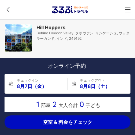
Hill Hoppers
Behind Deecon Valley, タポヴァン, リシケーシュ, ウッタ
ラーカンド, インド, 249192
オンライン予約
チェックイン
チェックアウト
8月7日（金）
8月8日（土）
1
2
0
部屋
大人合計
子ども
空室 & 料金をチェック