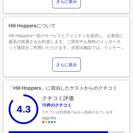
さらに表示
18歳以上のゲストは大人とみなされます。
エキストラベッドの追加可否は、お部屋タイプにより異なり
ます。各部屋タイプ欄の記載をご確認ください。
Hill Hoppersについて
Hill Hoppers一流のサービスとアメニティを提供し、お客様に
最高の快適さをお約束します。ご滞在中も無料のインターネ
ット接続をご利用いただけます。当宿泊施設では、リシケー
シュを簡単に移動できるよう、送迎サービスを提供していま
す。 フロントデスクが提供するコンシェルジュサービスを利
さらに表示
用して、毎日のアクティビティや旅行の計画を簡単に立てる
ことができます。 当宿泊施設では、館内のランドリーサービ
スを利用することで、お気に入りの旅行着を清潔に保つこと
ができるため、持参する衣類を少なくすることができます。
「Hill Hoppers」に宿泊したゲストからのクチコミ
リラックスが必要な方のために、ご滞在がより快適で楽しく
なるよう、ルームサービスをご用意しております。 居心地の
クチコミ評価
良さを追求した各客室は、快適さを保ちながら、静かな眠り
15件のクチコミ
4.3
をお約束する様々な機能を備えています。 一部の客室では、
クチコミは利用者のみから投稿されています
お客様の利便性と満足のために、エアコンやリネンサービス
を提供しています。 Hill Hoppersのユニークに仕立てられた
客室では、独立したリビングルームやバルコニーやテラスに
似たレイアウトをお選びいただけます。 一部の客室では、室