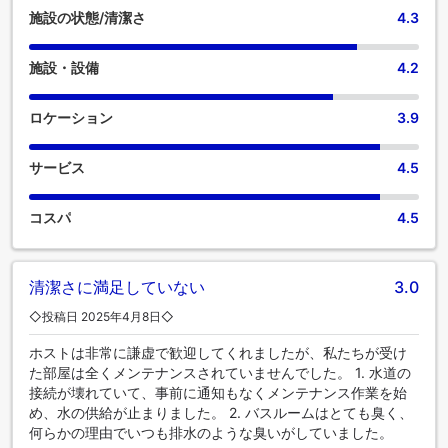
内ビデオストリーミング、日刊新聞、テレビなどのアミュー
施設の状態/清潔さ
4.3
ズメントをお楽しみいただけます。一部の客室では、室内で
お飲み物をご用意しております。 エレガントなエグゼクティ
施設・設備
4.2
ブラウンジでは、豪華なアメニティと雰囲気を味わっていた
だけます。 当宿泊施設内にあるカフェで上質なコーヒーを楽
しみながら、リフレッシュした気分で一日を始めましょう。
ロケーション
3.9
サービス
4.5
コスパ
4.5
清潔さに満足していない
3.0
◇投稿日 2025年4月8日◇
ホストは非常に謙虚で歓迎してくれましたが、私たちが受け
た部屋は全くメンテナンスされていませんでした。 1. 水道の
接続が壊れていて、事前に通知もなくメンテナンス作業を始
め、水の供給が止まりました。 2. バスルームはとても臭く、
何らかの理由でいつも排水のような臭いがしていました。