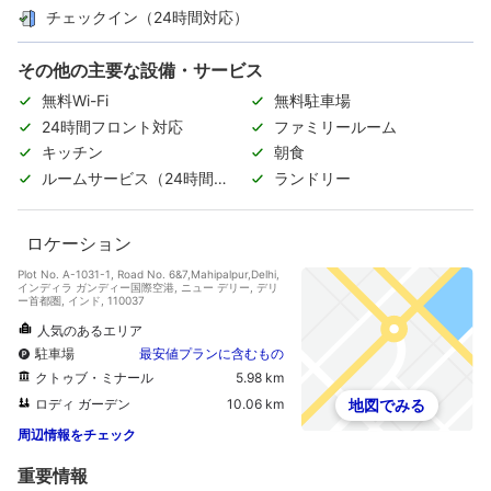
チェックイン（24時間対応）
その他の主要な設備・サービス
無料Wi-Fi
無料駐車場
24時間フロント対応
ファミリールーム
キッチン
朝食
ルームサービス（24時間対
ランドリー
応）
ロケーション
Plot No. A-1031-1, Road No. 6&7,Mahipalpur,Delhi,
インディラ ガンディー国際空港, ニュー デリー, デリ
ー首都圏, インド, 110037
人気のあるエリア
駐車場
最安値プランに含むもの
クトゥブ・ミナール
5.98 km
ロディ ガーデン
10.06 km
地図でみる
周辺情報をチェック
重要情報