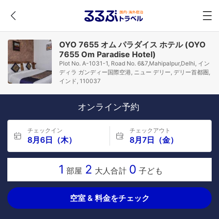
OYO 7655 オム パラダイス ホテル (OYO
7655 Om Paradise Hotel)
Plot No. A-1031-1, Road No. 6&7,Mahipalpur,Delhi, イン
ディラ ガンディー国際空港, ニュー デリー, デリー首都圏,
インド, 110037
オンライン予約
チェックイン
チェックアウト
8月6日（木）
8月7日（金）
1
2
0
部屋
大人合計
子ども
空室 & 料金をチェック