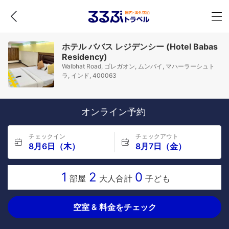
ホテル ババス レジデンシー (Hotel Babas
Residency)
Walbhat Road, ゴレガオン, ムンバイ, マハーラーシュト
ラ, インド, 400063
オンライン予約
チェックイン
チェックアウト
8月6日（木）
8月7日（金）
1
2
0
部屋
大人合計
子ども
空室 & 料金をチェック