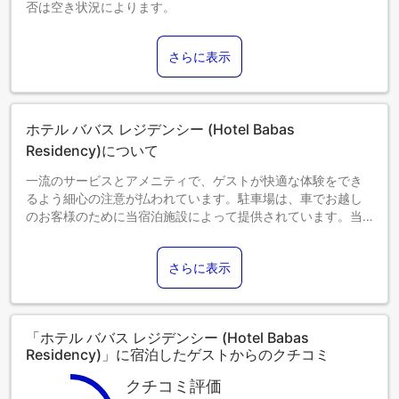
否は空き状況によります。
3～12歳までのお子さま
添い寝の場合は宿泊無料です。
さらに表示
13歳以上のゲストは大人とみなされます。
エキストラベッドの追加可否は、お部屋タイプにより異なり
ます。各部屋タイプ欄の記載をご確認ください。
ホテル ババス レジデンシー (Hotel Babas
Residency)について
一流のサービスとアメニティで、ゲストが快適な体験をでき
るよう細心の注意が払われています。駐車場は、車でお越し
のお客様のために当宿泊施設によって提供されています。当
宿泊施設ではコンシェルジュサービスを含むフロントデスク
サービスを提供しており、快適な滞在をお約束します。 当宿
さらに表示
泊施設のルームサービスは、ご滞在に最適なオプションで
す。当宿泊施設内は禁煙となっておりますのでご注意くださ
い。 最高のくつろぎをお約束するため、客室は魅力的なデザ
インで、基本的な生活必需品をすべて備え、楽しい滞在を演
「ホテル ババス レジデンシー (Hotel Babas
出します。 快適なご滞在をお約束するため、エアコンやリネ
Residency)」に宿泊したゲストからのクチコミ
ンサービスを備えた客室をご用意しております。客室内での
ビデオストリーミング、日刊紙、テレビなど、さまざまなア
クチコミ評価
メニティをご用意しております。当宿泊施設の一部の客室で