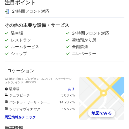
注目ポイント
24時間フロント対応
その他の主要な設備・サービス
駐車場
24時間フロント対応
レストラン
荷物預かり所
ルームサービス
全館禁煙
ショップ
エレベーター
ロケーション
Walbhat Road, ゴレガオン, ムンバイ, マハーラーシ
ュトラ, インド, 400063
駐車場
あり
ジュフビーチ
5.03 km
バンドラ・ワーリ・シーリンク
14.23 km
シッディヴィナヤク
15.5 km
地図でみる
周辺情報をチェック
重要情報