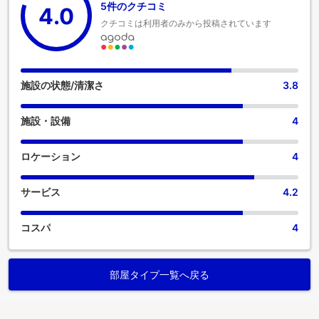
5件のクチコミ
4.0
は、必要な時のために、室内でのお飲み物をご用意しており
クチコミは利用者のみから投稿されています
ます。 客室のバスルームには、必要なバスアメニティが備え
付けられており、快適な滞在をお約束します。 食事に出かけ
たくない場合は、当宿泊施設にある魅力的な料理の選択肢を
いつでも利用できます。
施設の状態/清潔さ
3.8
施設・設備
4
ロケーション
4
サービス
4.2
コスパ
4
部屋タイプ一覧へ戻る