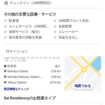
チェックイン（24時間対応）
その他の主要な設備・サービス
駐車場
24時間フロント対応
ルームサービス（24時間対
全館禁煙
応）
清掃サービス（毎日）
エレベーター
毎日客室の消毒を実施
現金引き出し
ロケーション
sugar factory road, マンディヤ, マンディヤ, カルナ
ータ, インド, 571401
駐車場
あり
Mandya Station
1.08 km
Mandya Railway Station Karnataka Station
1.08 km
Yeliyur Station
8.73 km
地図でみる
周辺情報をチェック
Sai Residencyのお部屋タイプ