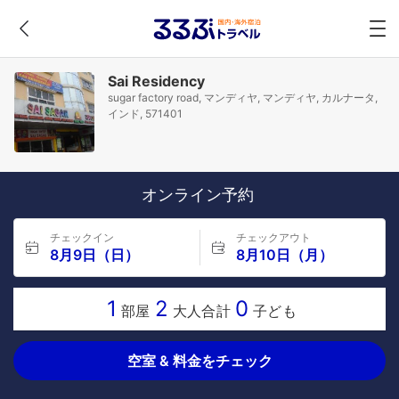
Sai Residency
sugar factory road, マンディヤ, マンディヤ, カルナータ,
インド, 571401
オンライン予約
チェックイン
チェックアウト
8月9日（日）
8月10日（月）
1
2
0
部屋
大人合計
子ども
空室 & 料金をチェック