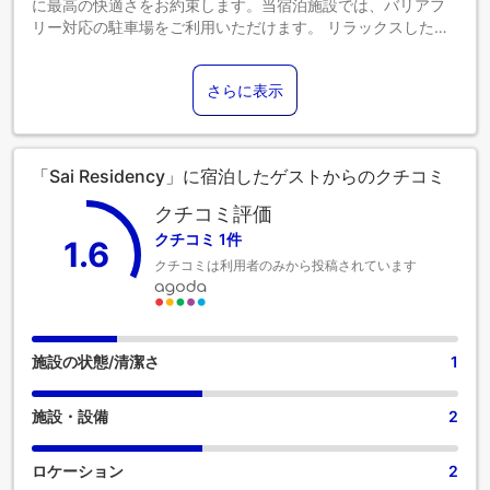
に最高の快適さをお約束します。当宿泊施設では、バリアフ
リー対応の駐車場をご利用いただけます。 リラックスしたい
なら、ルームサービスなどの室内設備・サービスで、お部屋
で過ごす時間を最大限にお楽しみいただけます。 当宿泊施設
さらに表示
は完全禁煙で、風通しの良い環境を提供しております。 居心
地の良さを追求した各客室は、快適さを保ちながら、静かな
眠りをお約束する様々な機能を備えています。 エアコンやリ
ネンサービスを備えたお部屋もございますので、快適なご滞
「Sai Residency」に宿泊したゲストからのクチコミ
在をお楽しみいただけます。 一部の客室では、室内ビデオス
トリーミング、日刊新聞、テレビなど、一流の室内エンター
クチコミ評価
テイメントをお楽しみいただけます。
クチコミ 1件
1.6
クチコミは利用者のみから投稿されています
施設の状態/清潔さ
1
施設・設備
2
ロケーション
2