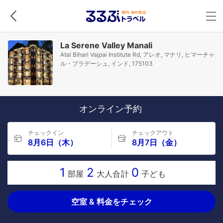
La Serene Valley Manali
Atal Bihari Vajpai Institute Rd, アレオ, マナリ, ヒマーチャ
ル・プラデーシュ, インド, 175103
オンライン予約
チェックイン
チェックアウト
8月6日（木）
8月7日（金）
1
2
0
部屋
大人合計
子ども
空室 & 料金をチェック