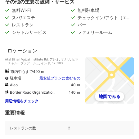
その他の主要な設備・サービス
無料Wi-Fi
無料駐車場
スパ/エステ
チェックイン/アウト（エク
スプレス）
レストラン
バー
シャトルサービス
ファミリールーム
ロケーション
Atal Bihari Vajpai Institute Rd, アレオ, マナリ, ヒマ
ーチャル・プラデーシュ, インド, 175103
市内中心まで490 m
駐車場
最安値プランに含むもの
Aleo
40 ｍ
Border Road Organization Camp
140 ｍ
地図でみる
周辺情報をチェック
重要情報
レストランの数
2