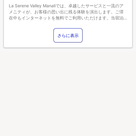
La Serene Valley Manaliでは、卓越したサービスと一流のア
メニティが、お客様の思い出に残る体験を演出します。ご滞
在中もインターネットを無料でご利用いただけます。当宿泊
施設での送迎サービスをご利用いただくと、マナリでの小旅
行や観光、追加アクティビティの手配が簡単になります。 お
さらに表示
車でお越しの際は、敷地内の無料駐車場をご利用ください。
コンシェルジュサービスなどのフロントデスクサービスもご
利用いただけます。当宿泊施設のチケットサービスでは、レ
ジャーやアドベンチャーのチケット手配や予約をサポートし
ています。当宿泊施設には暖炉もあり、冷え込む夜に居心地
の良い雰囲気を提供します。La Serene Valley Manaliで提供
されるランドリーサービスを利用して、お好みの服装で常に
ベストな装いを。 ゆったりとした日中や夜には、ルームサー
ビスなどの室内設備・サービスで、お部屋での滞在を最大限
にお楽しみいただけます。 ちょっとしたもの、急遽必要にな
った場合でも、当宿泊施設から一歩も出ることなく、コンビ
ニエンスストアが素早くニーズを満たしてくれます。健康上
の理由により、当宿泊施設内は全面禁煙です。喫煙は、当宿
泊施設によって指定された喫煙ゾーンでのみ許可されていま
す。La Serene Valley Manaliの客室は、快適で家庭的な雰囲
気をお客様に提供するために、心を込めて作られ、飾られて
おります。エアコンやリネンサービスを備えた客室もあり、