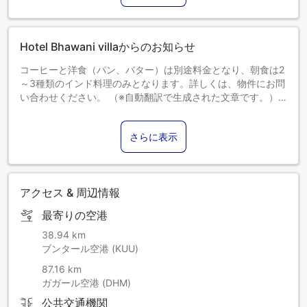
Hotel Bhawani villaからのお知らせ
コーヒーと洋食（パン、バター）は別途料金となり、朝食は2
～3種類のインド料理のみとなります。詳しくは、物件にお問
い合わせください。 （※自動翻訳で生成された文章です。）
【税金】政府方針による租税体系の改定により課税額が変更
されます。この変更はすべてのご予約に適用され、チェック
さらに表示
アウト時に差額を追加でお支払いいただくことになりますの
で、あらかじめご了承ください。
アクセス & 周辺情報
最寄りの空港
38.94 km
ブンタール空港 (KUU)
87.16 km
ガガール空港 (DHM)
公共交通機関