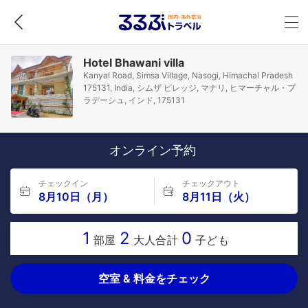
Hotel Bhawani villa
Kanyal Road, Simsa Village, Nasogi, Himachal Pradesh
175131, India, シムザ ビレッジ, マナリ, ヒマーチャル・プ
ラデーシュ, インド, 175131
オンライン予約
チェックイン
チェックアウト
8月10日（月）
8月11日（火）
1
2
0
部屋
大人合計
子ども
空室 & 料金をチェック