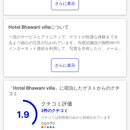
さらに表示
6歳以上のゲストは大人とみなされます。
エキストラベッドの追加可否は、お部屋タイプにより異なり
ます。各部屋タイプ欄の記載をご確認ください。
Hotel Bhawani villaについて
一流のサービスとアメニティで、ゲストが快適な体験をでき
るよう細心の注意が払われています。当宿泊施設の無料Wi-Fi
インターネット接続を利用して、写真を共有したり、メール
に返信することができます。当宿泊施設で提供される送迎サ
ービスを利用すれば、マナリ観光がさらに手軽になります。
さらに表示
自家用車でお越しのお客様には、無料駐車場をご用意してい
ます。 当宿泊施設ではコンシェルジュサービスを含むフロン
トデスクサービスを提供しており、快適な滞在をお約束しま
す。 長期滞在の際や必要な時には、ランドリーサービスを利
「Hotel Bhawani villa」に宿泊したゲストからのクチ
用して旅行着を清潔に保つことができます。 ルームサービス
コミ
などの設備・サービスも充実しています。 限られた指定区域
では、喫煙は排他的に許可されています。最高のくつろぎを
クチコミ評価
お約束するため、客室は魅力的なデザインで、基本的な生活
3件のクチコミ
1.9
必需品をすべて備え、楽しい滞在を演出します。 Hotel
クチコミは利用者のみから投稿されています
Bhawani villaの一部客室では、独立したリビングルームやバ
ルコニー、テラスなど、ユニークなデザインの客室がありま
す。一部の客室には、室内ビデオストリーミング、日刊新