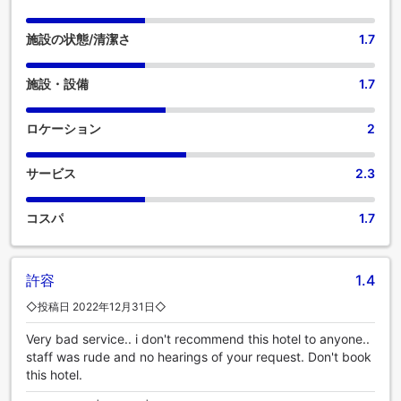
聞、テレビなどのアミューズメント設備があり、楽しい滞在
をお楽しみいただけます。必須のバスルームも同様に重要
施設の状態/清潔さ
1.7
で、当宿泊施設には、バスローブ、タオル、ヘアドライヤー
を用意している客室用バスルームもあります。 食事に出かけ
施設・設備
1.7
たくない場合は、当宿泊施設にある魅力的な料理の選択肢を
いつでも利用できます。一日中、Hotel Bhawani villaで楽しめ
るアクティビティで遊びましょう。 敷地内の便利な場所にあ
ロケーション
2
るウィンタースポーツ施設にアクセスしやすく、毎日スキー
アドベンチャーを楽しんで、最高の冬を体験しましょう。運
サービス
2.3
動をさぼりたくない人は、当宿泊施設のフィットネスセンタ
ーを訪れることで、活力と健康を維持することができるでし
ょう。
コスパ
1.7
許容
1.4
◇投稿日 2022年12月31日◇
Very bad service.. i don't recommend this hotel to anyone..
staff was rude and no hearings of your request. Don't book
this hotel.