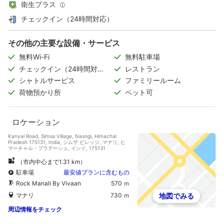
衛生プラス
チェックイン（24時間対応）
その他の主要な設備・サービス
無料Wi-Fi
無料駐車場
チェックイン（24時間対
レストラン
応）
シャトルサービス
ファミリールーム
荷物預かり所
ペット可
ロケーション
Kanyal Road, Simsa Village, Nasogi, Himachal
Pradesh 175131, India, シムザ ビレッジ, マナリ, ヒ
マーチャル・プラデーシュ, インド, 175131
（市内中心まで1.31 km）
駐車場
最安値プランに含むもの
Rock Manali By Vivaan
570 ｍ
マナリ
730 ｍ
地図でみる
周辺情報をチェック