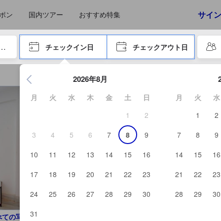
えたゲストから提供されています。実際の経験に基づいた内容であるた
サイ
ポン
国内ツアー
おすすめ特集
やタブキーで進み、エンターキーを押して内容を確定して、検索します。
チェックイン日
チェックアウト日
エンターキーを押して日付選択画面の操作を開始します。方向キ
2026年8月
月
火
水
木
金
土
日
月
火
水
1
2
1
2
3
4
5
6
7
8
9
7
8
9
10
11
12
13
14
15
16
14
15
16
17
18
19
20
21
22
23
21
22
23
24
25
26
27
28
29
30
28
29
30
31
べての写真を見る