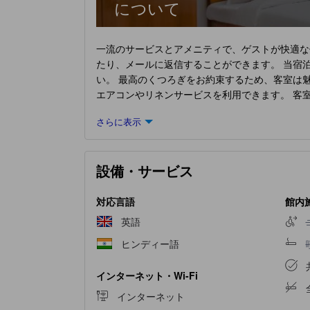
について
一流のサービスとアメニティで、ゲストが快適な
たり、メールに返信することができます。 当宿
い。 最高のくつろぎをお約束するため、客室は
エアコンやリネンサービスを利用できます。 客
も同様に重要で、当宿泊施設には、バスローブ、
さらに表示
Home 79748 Eco Palace Stay
では、いつでも美
設備・サービス
対応言語
館内
英語
ヒンディー語
インターネット・Wi-Fi
インターネット