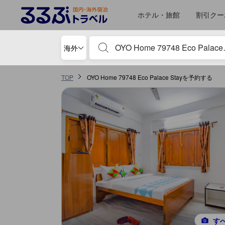
るるぶトラベルに掲載されているクチコミは実際に予約をし、宿泊を終
tooltip
詳細を見る
ロケーションスコア 5点満点中1.7点
サービススコア 5点満点中1.7点
コスパスコア 5点満点中1.7点
施設の状態/清潔さスコア 5点満点中1.3点
施設・設備スコア 5点満点中1点
ホテル・旅館
割引クー
宿泊施設名やキーワードを入力し、矢印キー
海外
TOP
OYO Home 79748 Eco Palace Stayを予約する
す