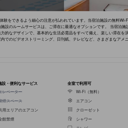
体験をできるよう細心の注意が払われています。当宿泊施設の無料Wi-
泊施設のルームサービスは、ご滞在に最適なオプションです。 当宿泊施
魅力的なデザインで、基本的な生活必需品をすべて備え、楽しい滞在を
室内でのビデオストリーミング、日刊紙、テレビなど、さまざまなアメ
タオル、ヘアドライヤーを用意している客室用バスルームもあります。
味しいお食事をご堪能いただけます。
施設・便利なサービス
全室で利用可
エレベーター不可
エレベーター
Wi-Fi（無料）
喫煙スペース不可
喫煙スペース
エアコン
共用エリアのエアコン
クローゼット
全館禁煙
シャワー