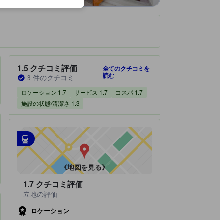
です。
宿泊施設のクチコミスコア：1.5 / 5 クチコミ評価 3 件のクチコミ
1.5
クチコミ評価
全てのクチコミを
読む
3 件のクチコミ
ロケーション 1.7
サービス 1.7
コスパ 1.7
施設の状態/清潔さ 1.3
最寄の交通機関
tooltip
•
最寄の駅：New Town Metro Station（距離0.66km）
•
最寄の駅：Titumir Station（距離2km）
《地図を見る》
1.7
クチコミ評価
立地の評価
ロケーション