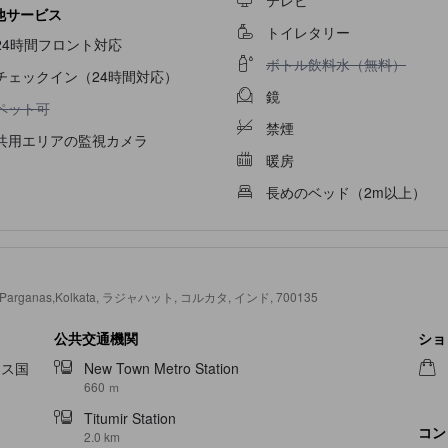
テレビ
他サービス
トイレタリー
24時間フロント対応
ボトル飲料水（無料）不可
ボトル飲料水（無料）
チェックイン（24時間対応）
鏡
ペット可不可
ペット可
禁煙
共用エリアの監視カメラ
暖房
長めのベッド（2m以上）
rth 24 Parganas,Kolkata, ラジャハット, コルカタ, インド, 700135
公共交通機関
ショ
ース国
New Town Metro Station
660 ｍ
Titumir Station
コン
2.0 km