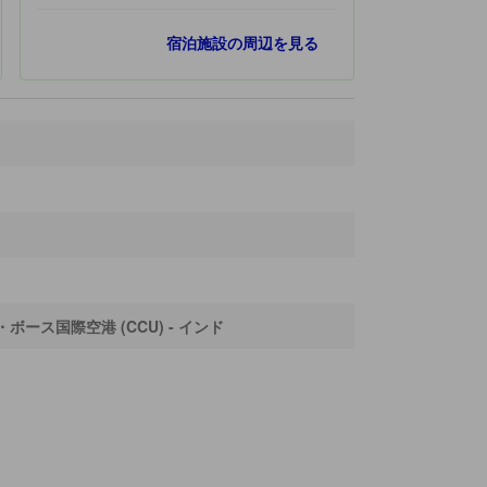
人気スポット
宿泊施設の周辺を見る
エコツーリズムパーク
1.0 km
カレッジストリート
11.3 km
エデン ガーデンズ
11.7 km
ダックシネスワー カリ テンプル
12.6 km
ホウラ ブリッジ
12.8 km
最寄りスポット
Butterfly Garden
400 ｍ
Kolkata Museum Of Modern Art
600 ｍ
New Town Metro Station
660 ｍ
Biswa Bangla Gate
780 ｍ
ス国際空港 (CCU) - インド
マザーズワックスミュージアム
960 ｍ