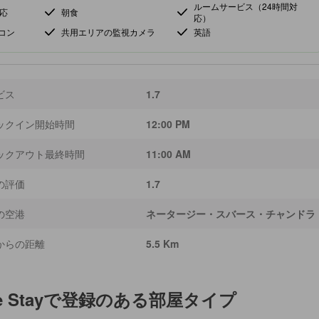
ルームサービス（24時間対
応
朝食
応）
コン
共用エリアの監視カメラ
英語
ビス
1.7
ックイン開始時間
12:00 PM
ックアウト最終時間
11:00 AM
の評価
1.7
の空港
ネータージー・スバース・チャンドラ・ボー
からの距離
5.5 Km
 Stay
で登録のある部屋タイプ