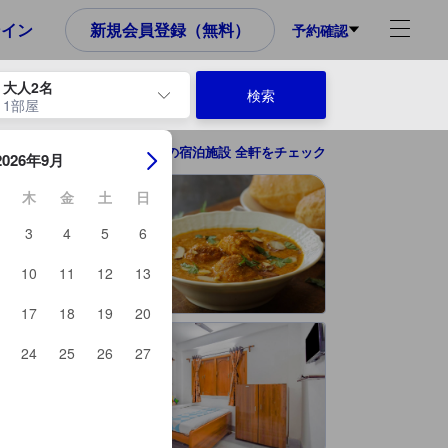
め、これから宿泊選びをされるユーザーにとっても参考となる信頼でき
ンイン
新規会員登録（無料）
予約確認
大人2名
検索
1部屋
ーを使用して、チェックイン日とチェックアウト日を移動します。エン
コルカタの宿泊施設 全軒をチェック
2026年9月
木
金
土
日
3
4
5
6
10
11
12
13
17
18
19
20
24
25
26
27