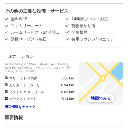
その他の主要な設備・サービス
無料Wi-Fi
24時間フロント対応
ファミリールーム
荷物預かり所
ルームサービス（24時間対
全館禁煙
応）
清掃サービス（毎日）
共用ラウンジ/TVエリア
ロケーション
148,Purbalok, 7th Street, Mukundapur, Kolkata,
West Bengal,Kolkata, バガバンプル, コルカタ, 西ベ
ンガル, インド, 700099
マザー テレサの家
6.86 km
カリガート・カーリー・テンプル
6.94 km
ビクトリア メモリアル
8.06 km
地図でみる
パークストリート
8.14 km
周辺情報をチェック
重要情報