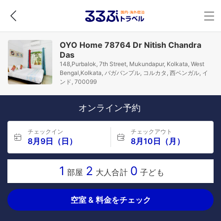
OYO Home 78764 Dr Nitish Chandra
Das
148,Purbalok, 7th Street, Mukundapur, Kolkata, West
Bengal,Kolkata, バガバンプル, コルカタ, 西ベンガル, イ
ンド, 700099
オンライン予約
チェックイン
チェックアウト
8月9日（日）
8月10日（月）
1
2
0
部屋
大人合計
子ども
空室 & 料金をチェック