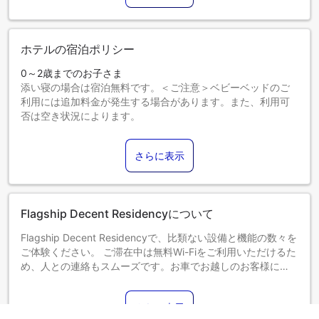
ホテルの宿泊ポリシー
0～2歳までのお子さま
添い寝の場合は宿泊無料です。＜ご注意＞ベビーベッドのご
利用には追加料金が発生する場合があります。また、利用可
否は空き状況によります。
3～5歳までのお子さま
添い寝の場合は宿泊無料です。
さらに表示
6歳以上のゲストは大人とみなされます。
エキストラベッドの追加可否は、お部屋タイプにより異なり
ます。各部屋タイプ欄の記載をご確認ください。
Flagship Decent Residencyについて
Flagship Decent Residencyで、比類ない設備と機能の数々を
ご体験ください。 ご滞在中は無料Wi-Fiをご利用いただけるた
め、人との連絡もスムーズです。お車でお越しのお客様に
は、無料駐車場をご用意しております。 コンシェルジュサー
ビスなど、フロントデスクで必要なサポートをいつでも受け
さらに表示
ることができます。また、室内設備・サービスとしてルーム