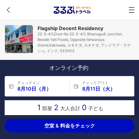
Flagship Decent Residency
22-3-4/1,Door No 22-3-4/1, Bhanugudi Junction,
Beside Yati Foods, Opposite Ishwaraya
Grand,Kakinada, カキナダ, カキナダ, アンドラプ・ラデ
シュ, インド, 533003
オンライン予約
チェックイン
チェックアウト
8月10日（月）
8月11日（火）
1
2
0
部屋
大人合計
子ども
空室 & 料金をチェック