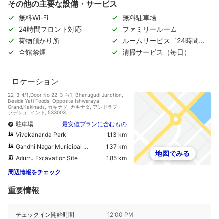
その他の主要な設備・サービス
無料Wi-Fi
無料駐車場
24時間フロント対応
ファミリールーム
荷物預かり所
ルームサービス（24時間対
応）
全館禁煙
清掃サービス（毎日）
ロケーション
22-3-4/1,Door No 22-3-4/1, Bhanugudi Junction,
Beside Yati Foods, Opposite Ishwaraya
Grand,Kakinada, カキナダ, カキナダ, アンドラプ・
ラデシュ, インド, 533003
駐車場
最安値プランに含むもの
Vivekananda Park
1.13 km
Gandhi Nagar Municipal Park
1.37 km
地図でみる
Adurru Excavation Site
1.85 km
周辺情報をチェック
重要情報
チェックイン開始時間
12:00 PM