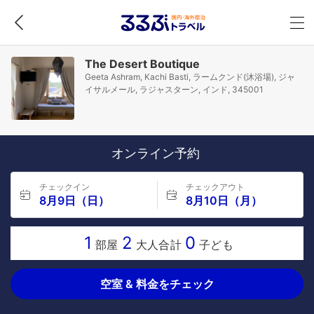
The Desert Boutique
Geeta Ashram, Kachi Basti, ラームクンド(沐浴場), ジャ
イサルメール, ラジャスターン, インド, 345001
オンライン予約
チェックイン
チェックアウト
8月9日（日）
8月10日（月）
1
2
0
部屋
大人合計
子ども
空室 & 料金をチェック