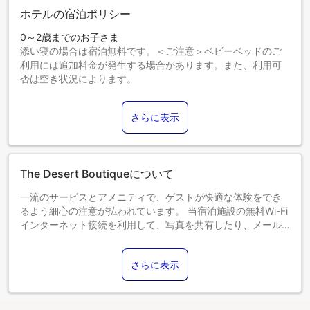
ホテルの宿泊ポリシー
0～2歳までのお子さま
添い寝の場合は宿泊無料です。＜ご注意＞ベビーベッドのご
利用には追加料金が発生する場合があります。また、利用可
否は空き状況によります。
3～12歳までのお子さま
添い寝の場合は宿泊無料です。
さらに表示
13歳以上のゲストは大人とみなされます。
エキストラベッドの追加可否は、お部屋タイプにより異なり
ます。各部屋タイプ欄の記載をご確認ください。
The Desert Boutiqueについて
一流のサービスとアメニティで、ゲストが快適な体験をでき
るよう細心の注意が払われています。 当宿泊施設の無料Wi-Fi
インターネット接続を利用して、写真を共有したり、メール
に返信することができます。 空港までの送迎が必要な場合
は、ご到着前に当宿泊施設にて手配いたします。当宿泊施設
さらに表示
で提供される送迎サービスを利用すれば、ジャイサルメール
観光がさらに手軽になります。自家用車でお越しのお客様に
は、無料駐車場をご用意しています。当宿泊施設では、コン
シェルジュサービスを含むフロントデスクサービスを提供し