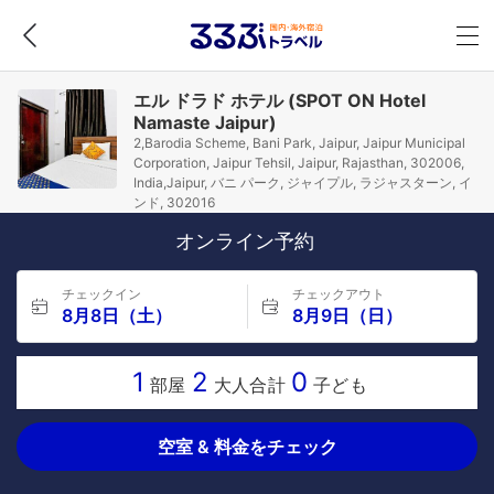
エル ドラド ホテル (SPOT ON Hotel
Namaste Jaipur)
2,Barodia Scheme, Bani Park, Jaipur, Jaipur Municipal
Corporation, Jaipur Tehsil, Jaipur, Rajasthan, 302006,
India,Jaipur, バニ パーク, ジャイプル, ラジャスターン, イ
ンド, 302016
オンライン予約
チェックイン
チェックアウト
8月8日（土）
8月9日（日）
1
2
0
部屋
大人合計
子ども
空室 & 料金をチェック