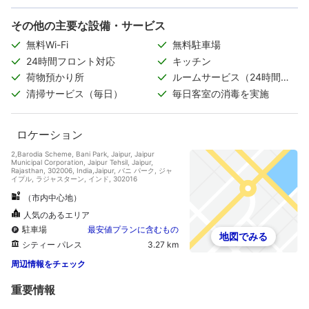
その他の主要な設備・サービス
無料Wi-Fi
無料駐車場
24時間フロント対応
キッチン
荷物預かり所
ルームサービス（24時間対
応）
清掃サービス（毎日）
毎日客室の消毒を実施
ロケーション
2,Barodia Scheme, Bani Park, Jaipur, Jaipur
Municipal Corporation, Jaipur Tehsil, Jaipur,
Rajasthan, 302006, India,Jaipur, バニ パーク, ジャ
イプル, ラジャスターン, インド, 302016
（市内中心地）
人気のあるエリア
駐車場
最安値プランに含むもの
地図でみる
シティー パレス
3.27 km
周辺情報をチェック
重要情報