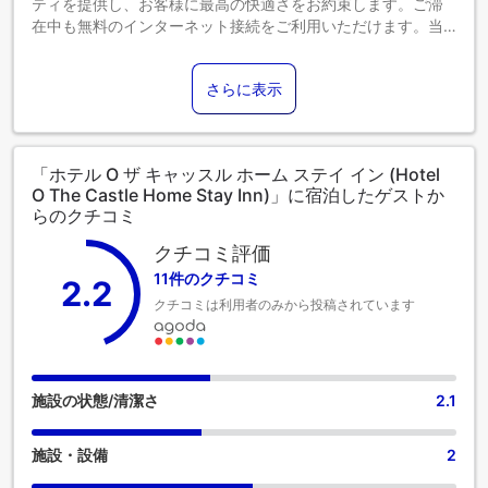
ティを提供し、お客様に最高の快適さをお約束します。ご滞
在中も無料のインターネット接続をご利用いただけます。当
宿泊施設では、バリアフリー対応の駐車場をご利用いただけ
ます。 フロントデスクが提供するコンシェルジュサービスを
さらに表示
利用して、毎日のアクティビティや旅行の計画を簡単に立て
ることができます。 リラックスしたいなら、ルームサービス
などの室内設備・サービスで、お部屋で過ごす時間を最大限
にお楽しみいただけます。当宿泊施設は完全禁煙で、風通し
「ホテル O ザ キャッスル ホーム ステイ イン (Hotel
の良い環境を提供しております。喫煙は指定された喫煙ゾー
O The Castle Home Stay Inn)」に宿泊したゲストか
ンに限られます。居心地の良さを追求した各客室は、快適さ
らのクチコミ
を保ちながら、静かな眠りをお約束する様々な機能を備えて
います。一部の客室では、お客様の利便性と満足のために、
クチコミ評価
エアコンやリネンサービスを提供しています。一部の客室で
11件のクチコミ
2.2
は、室内ビデオストリーミング、日刊新聞、テレビなどのア
クチコミは利用者のみから投稿されています
ミューズメントをお楽しみいただけます。バスローブ、タオ
ル、または一部の客室バスルームで利用できるヘアドライヤ
ーをご利用可能ですので、清潔を維持し、快適にお過ごしく
ださい。 ホテル O ザ キャッスル ホーム ステイ インでは毎
朝、手作りの美味しい朝食で一日がスタートします。
施設の状態/清潔さ
2.1
施設・設備
2