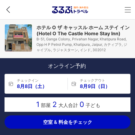
ホテル O ザ キャッスル ホーム ステイ イン
(Hotel O The Castle Home Stay Inn)
B-51, Ganga Colony, Privahan Nagar, Khatipura Road,
Opp H P Petrol Pump, Khatipura, Jaipur, カティプラ, ジ
ャイプル, ラジャスターン, インド, 302012
オンライン予約
チェックイン
チェックアウト
8月8日（土）
8月9日（日）
1
2
0
部屋
大人合計
子ども
空室 & 料金をチェック