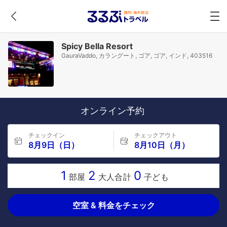
Spicy Bella Resort
GauraVaddo, カラングート, ゴア, ゴア, インド, 403516
オンライン予約
チェックイン
チェックアウト
8月9日（日）
8月10日（月）
1
2
0
部屋
大人合計
子ども
空室 & 料金をチェック