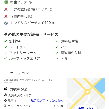
衛生プラス
ゴアの旅行者向けエリア
（市内中心地）
カンドリムビーチまで490 m
その他の主要な設備・サービス
無料Wi-Fi
無料駐車場
レストラン
バー
ファミリールーム
荷物預かり所
ルーフトップエリア
朝食
ロケーション
GauraVaddo, カラングート, ゴア, ゴア, インド,
403516
（市内中心地）
人気のあるエリア
駐車場
最安値プランに含むもの
カンドリムビーチ
490 ｍ
地図でみる