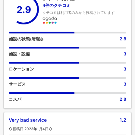
べての便利な設備が整っております。一部の客室にはエアコ
4件のクチコミ
2.9
ンやリネンのサービスが備わっておりますので、快適なご滞
クチコミは利用者のみから投稿されています
在をお楽しみください。 Spicy Bella Resortの一部客室では、
独立したリビングルーム、あるいはバルコニーやテラスが部
屋のデザインに組み込まれています。一部の客室には、ビデ
オストリーミング、日刊紙またはテレビが備え付けられてお
り、ゲストを楽しませてくれるでしょう。客室のバスルーム
施設の状態/清潔さ
2.8
には、バスローブ、タオル、ドライヤーを備え付けておりま
す。 休日を最高の気分で始めましょう。Spicy Bella Resortで
施設・設備
3
は、無料の朝食で朝を迎えられます。 当宿泊施設内にあるカ
フェで美味しいコーヒーを味わい、爽やかな朝の喜びを体験
しましょう。 施設内のレストランでは、おいしくて利用しや
ロケーション
3
すい食事を選ぶことができるので、旅が空腹から解放されま
す！ 当宿泊施設のエンターテイメント施設で過ごす夜は、旅
サービス
3
仲間と出かけるのと同じくらい楽しいものです。
コスパ
2.8
Very bad service
1.2
◇投稿日 2023年1月4日◇