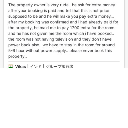
The property owner is very rude.. he ask for extra money
after your booking is paid and tell that this is not price
supposed to be and he will make you pay extra money…
after my booking was confirmed and i had already paid for
the property, he maid me to pay 1700 extra for the room..
and he has not given me the room which i have booked..
the room was not having television and they don’t have
power back also.. we have to stay in the room for around
5-6 hour without power supply.. please never book this
property..
Vikas
|
インド | グループ旅行者
非常に満足
4.4
◇投稿日 2021年10月20日◇
Good Property
Yogendra
|
インド | カップル