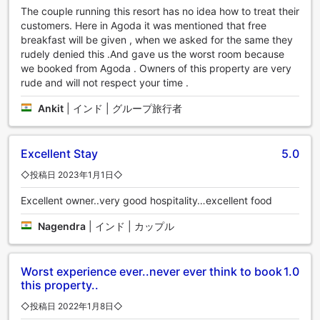
The couple running this resort has no idea how to treat their
customers. Here in Agoda it was mentioned that free
breakfast will be given , when we asked for the same they
rudely denied this .And gave us the worst room because
we booked from Agoda . Owners of this property are very
rude and will not respect your time .
Ankit
|
インド | グループ旅行者
Excellent Stay
5.0
◇投稿日 2023年1月1日◇
Excellent owner..very good hospitality…excellent food
Nagendra
|
インド | カップル
Worst experience ever..never ever think to book
1.0
this property..
◇投稿日 2022年1月8日◇