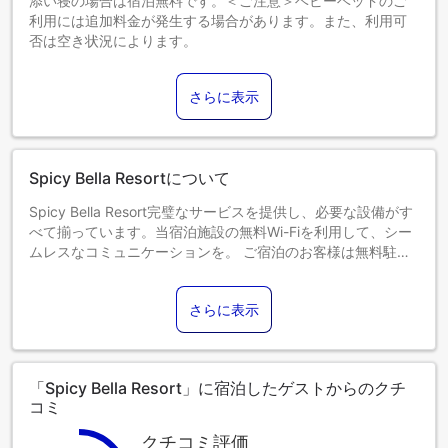
添い寝の場合は宿泊無料です。＜ご注意＞ベビーベッドのご
利用には追加料金が発生する場合があります。また、利用可
否は空き状況によります。
1～6歳までのお子さま
添い寝の場合は宿泊無料です。
さらに表示
7歳以上のゲストは大人とみなされます。
エキストラベッドの追加可否は、お部屋タイプにより異なり
ます。各部屋タイプ欄の記載をご確認ください。
Spicy Bella Resortについて
Spicy Bella Resort完璧なサービスを提供し、必要な設備がす
べて揃っています。当宿泊施設の無料Wi-Fiを利用して、シー
ムレスなコミュニケーションを。 ご宿泊のお客様は無料駐車
場をご利用いただけます。 当宿泊施設では、コンシェルジュ
サービスをはじめとするフロントデスクサポートを提供して
さらに表示
います。リラックスしたい方のために、ルームサービスなど
の便利な設備・サービスをご用意しております。Spicy Bella
Resortでくつろぎのひとときを。土壇場で何か必要になった
場合も、コンビニエンスストアがカバーし、不便を感じるこ
「Spicy Bella Resort」に宿泊したゲストからのクチ
となく要件を満たしてくれることを保証します。 当宿泊施設
コミ
は完全禁煙です。 喫煙を希望される方には、指定された喫煙
ゾーンがあります。 当宿泊施設には、快適な眠りに必要なす
クチコミ評価