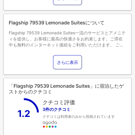
エキストラベッドの追加可否は、お部屋タイプにより異なり
ます。各部屋タイプ欄の記載をご確認ください。
Flagship 79539 Lemonade Suitesについて
Flagship 79539 Lemonade Suites一流のサービスとアメニテ
ィを提供し、お客様に最高の快適さをお約束します。ご滞在
中も無料のインターネット接続をご利用いただけます。 ご宿
泊のお客様は、直接当宿泊施設の無料駐車場をご利用いただ
けます。フロントデスクチームは、コンシェルジュサービス
さらに表示
などのアメニティでお客様を親身にサポートします。リラッ
クスしたいなら、ルームサービスなどの室内設備・サービス
で、お部屋で過ごす時間を最大限にお楽しみいただけます。
居心地の良さを追求した各客室は、快適さを保ちながら、静
「Flagship 79539 Lemonade Suites」に宿泊したゲ
かな眠りをお約束する様々な機能を備えています。 一部の客
ストからのクチコミ
室では、お客様の利便性と満足のために、エアコンやリネン
サービスを提供しています。一部の客室では、室内ビデオス
クチコミ評価
トリーミング、日刊新聞、テレビなど、一流の室内エンター
3件のクチコミ
1.2
テイメントをお楽しみいただけます。 バスローブ、タオル、
クチコミは利用者のみから投稿されています
または一部の客室バスルームで利用できるヘアドライヤーを
ご利用可能ですので、清潔を維持し、快適にお過ごしくださ
い。 Flagship 79539 Lemonade Suitesで一貫してご提供し