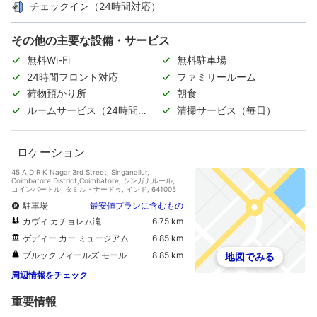
チェックイン（24時間対応）
その他の主要な設備・サービス
無料Wi-Fi
無料駐車場
24時間フロント対応
ファミリールーム
荷物預かり所
朝食
ルームサービス（24時間対
清掃サービス（毎日）
応）
ロケーション
45 A,D R K Nagar,3rd Street, Singanallur,
Coimbatore District,Coimbatore, シンガナルール,
コインバートル, タミル・ナードゥ, インド, 641005
駐車場
最安値プランに含むもの
カヴィ カチョレム滝
6.75 km
ゲディー カー ミュージアム
6.85 km
ブルックフィールズ モール
8.85 km
地図でみる
周辺情報をチェック
重要情報