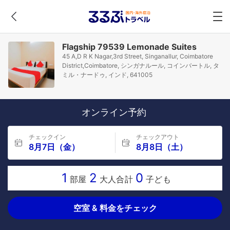
Flagship 79539 Lemonade Suites
45 A,D R K Nagar,3rd Street, Singanallur, Coimbatore
District,Coimbatore, シンガナルール, コインバートル, タ
ミル・ナードゥ, インド, 641005
オンライン予約
チェックイン
チェックアウト
8月7日（金）
8月8日（土）
1
2
0
部屋
大人合計
子ども
空室 & 料金をチェック