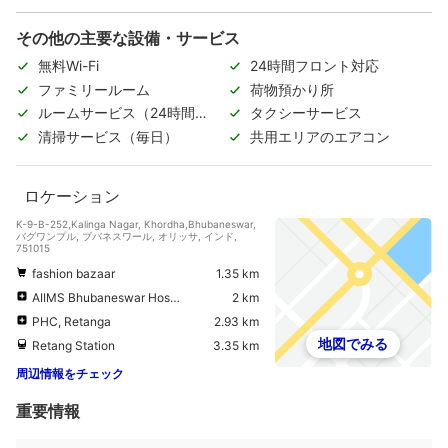
その他の主要な設備・サービス
無料Wi-Fi
24時間フロント対応
ファミリールーム
荷物預かり所
ルームサービス（24時間対
タクシーサービス
応）
清掃サービス（毎日）
共用エリアのエアコン
ロケーション
K-9-B-252,Kalinga Nagar, Khordha,Bhubaneswar,
バグワンプル, ブバネスワール, オリッサ, インド,
751015
fashion bazaar
1.35 km
AIIMS Bhubaneswar Hospital
2 km
PHC, Retanga
2.93 km
地図でみる
Retang Station
3.35 km
周辺情報をチェック
重要情報