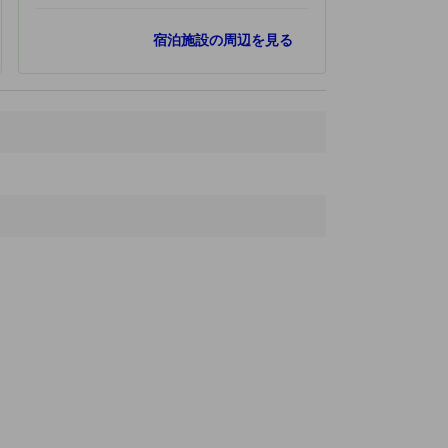
最寄りスポット
宿泊施設の周辺を見る
Vishal Mega Mart
1.6 km
The Fashion Hub
2.7 km
DB City Mall
2.9 km
Jama Masjid
3.2 km
Birla Mandir
3.7 km