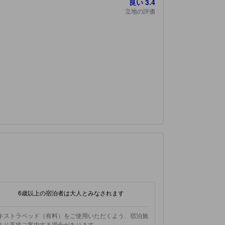
良い
3.4
立地の評価
6歳以上の宿泊者は大人とみなされます
キストラベッド（有料）をご使用いただくよう、宿泊施
より直接ご案内する場合があります