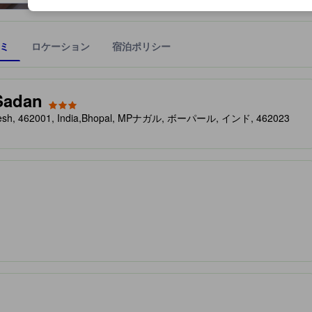
ミ
ロケーション
宿泊ポリシー
宿泊施設に備わっていると予測される快適さや客室のレベルを示すもの
Sadan
Pradesh, 462001, India,Bhopal, MPナガル, ボーパール, インド, 462023