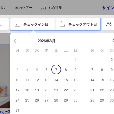
えたゲストから提供されています。実際の経験に基づいた内容であるた
サイ
ポン
国内ツアー
おすすめ特集
やタブキーで進み、エンターキーを押して内容を確定して、検索します。
チェックイン日
チェックアウト日
エンターキーを押して日付選択画面の操作を開始します。方向キ
2026年8月
月
火
水
木
金
土
日
月
火
水
1
2
1
2
3
4
5
6
7
8
9
7
8
9
10
11
12
13
14
15
16
14
15
16
17
18
19
20
21
22
23
21
22
23
24
25
26
27
28
29
30
28
29
30
31
べての写真を見る