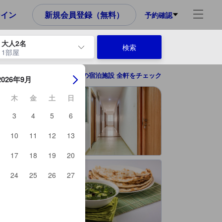
め、これから宿泊選びをされるユーザーにとっても参考となる信頼でき
ンイン
新規会員登録（無料）
予約確認
大人2名
検索
1部屋
ーを使用して、チェックイン日とチェックアウト日を移動します。エン
ボーパールの宿泊施設 全軒をチェック
2026年9月
木
金
土
日
3
4
5
6
10
11
12
13
17
18
19
20
24
25
26
27