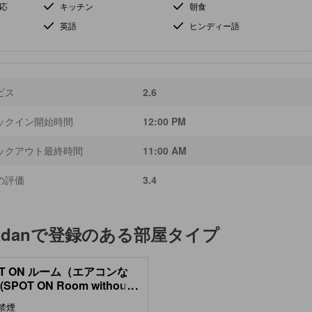
応
キッチン
朝食
英語
ヒンディー語
ビス
2.6
ックイン開始時間
12:00 PM
ックアウト最終時間
11:00 AM
の評価
3.4
adan
で登録のある部屋タイプ
OT ON ルーム（エアコンな
(SPOT ON Room without
...
Conditioning)
禁煙