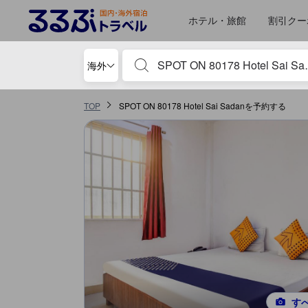
るるぶトラベルに掲載されているクチコミは実際に予約をし、宿泊を終
tooltip
詳細を見る
ロケーションスコア 5点満点中3.4点 ボーパールにおける高スコア
施設の状態/清潔さスコア 5点満点中2.8点 ボーパールにおける高スコア
施設・設備スコア 5点満点中2.6点 ボーパールにおける高スコア
サービススコア 5点満点中2.6点 ボーパールにおける高スコア
コスパスコア 5点満点中2.6点 ボーパールにおける高スコア
ホテル・旅館
割引クー
宿泊施設名やキーワードを入力し、矢印キー
海外
TOP
SPOT ON 80178 Hotel Sai Sadanを予約する
す