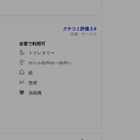
クチコミ評価
2.6
設備・サービス
全室で利用可
トイレタリー
ボトル飲料水（無料）不可
）
ボトル飲料水（無料）
鏡
禁煙
扇風機