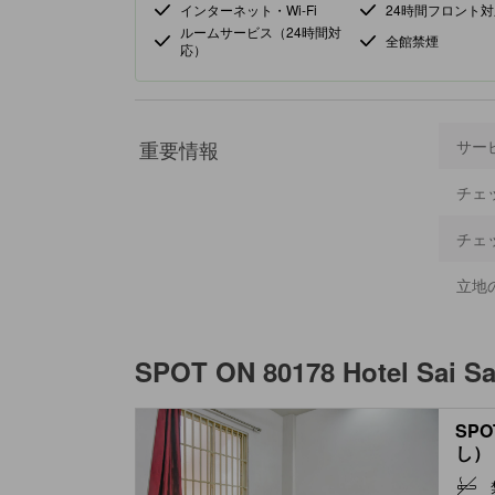
インターネット・Wi-Fi
24時間フロント対
ルームサービス（24時間対
全館禁煙
応）
重要情報
サー
チェ
チェ
立地
SPOT ON 80178 Hotel Sai S
SP
し） 
Air 