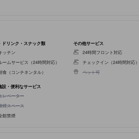
・ドリンク・スナック類
その他サービス
キッチン
24時間フロント対応
ルームサービス（24時間対応）
チェックイン（24時間対応
ペット可不可
朝食（コンチネンタル）
ペット可
施設・便利なサービス
エレベーター不可
エレベーター
喫煙スペース不可
喫煙スペース
全館禁煙