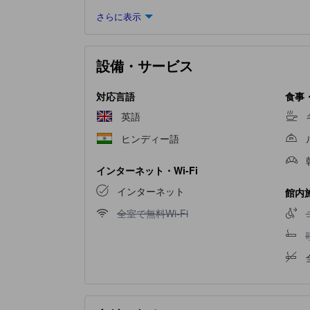
ります。
さらに表示
設備・サービス
対応言語
食事
英語
ヒンディー語
インターネット・Wi-Fi
インターネット
館内
全室で無料Wi-Fi不可
全室で無料Wi-Fi