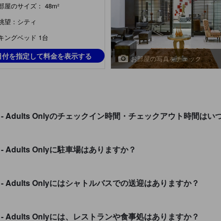
cutive suite, 1 king bed,
部屋のサイズ： 48m²
enette, city view)
眺望：シティ
キングベッド 1台
日付を指定して料金を表示する
お部屋の写真をチェック
uatemala - Adults Onlyのチェックイン時間・チェックアウト時間
mala - Adults Onlyに駐車場はありますか？
temala - Adults Onlyにはシャトルバスでの送迎はありますか？
temala - Adults Onlyには、レストランや食事処はありますか？