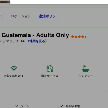
ミ
ロケーション
宿泊ポリシー
宿泊施設に備わっていると予測される快適さや客室のレベルを示すもの
 Guatemala - Adults Only
グアテマラ, 01014
- 《地図を見る》
全室で無料Wi-Fi
両替サービス
ジャグジー
プール
無料駐車場