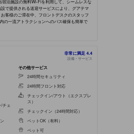
宿泊施設の無料Wi-Fiを利用して、シームレスな
施設で提供される送迎サービスにより、グアテマ
、お客様のご滞在中、フロントデスクのスタッフ
内の一流アトラクションへのパス確保も簡単で
大切な旅行着をキレイな状態に保てます。 リラ
que Guatemala - Adults Only
でくつろぎのひ
一部の客室にはエアコンやリネンのサービスが備
、独立したリビングルームやバルコニーまたはテ
非常に満足
4.4
日刊新聞、テレビがあり、ゲストを楽しませてく
設備・サービス
きます。一部の客室のバスルームには、バスロー
ストランでは、おいしくて利用しやすい食事を選
その他サービス
るのと同じくらい楽しいものです。 ご滞在中
24時間セキュリティ
ティが用意されており、滞在中退屈することはあ
24時間フロント対応
ください。 当宿泊施設のプールサイドでくつろ
んだり、汗を流して時差ぼけを解消したりするた
チェックイン/アウト（エクスプレ
ス）
/チェ
チェックイン（24時間対応）
ン
ペットOK（有料）
ペット可