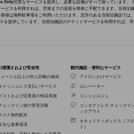
ts Only
完璧なサービスを提供し、必要な設備がすべて揃っています。 当
サービスを利用すれば、空港までの送迎を簡単に手配できます。当宿泊
お客様は無料駐車場をご利用いただけます。定評のある当宿泊施設では
スを提供しています。当宿泊施設のチケットサービスを利用すれば、市
な場合でも、当宿泊施設が提供するランドリーサービスを利用すれば、
便利な設備・サービスをご用意しております。
ADRIATIKA Hotel Bouti
泊施設には、快適な眠りに必要なすべての便利な設備が整っております。
ださい。
ADRIATIKA Hotel Boutique Guatemala - Adults Only
では
らお選びいただけます。多くの客室には、室内ビデオストリーミング、
るのに必要なものがすべて揃っているので、のどの渇きを潤すことがで
メニティが用意されており、快適な滞在をお約束します。 施設内のレ
の清潔さおよび安全性
館内施設・便利なサービス
！ 当宿泊施設のエンターテイメント施設で過ごす夜は、旅仲間と出かけ
1メートル以上の対人距離の確保
アイロンがけサービス
しみいただけます。 当宿泊施設では、幅広い種類の楽しいアクティビ
キャッシュレス支払いサービス
エレベーター
です。自分へのご褒美に、スパ施設で思い出に残るひとときをお過ごし
。当宿泊施設のフィットネスセンターを、日課のエクササイズに取り組
ゲストおよび従業員の検温実施
コンシェルジュ
チェックイン後の客室消毒
コンタクトレス チェックイン
ックアウト
マスク無料配布
セキュリティボックス（フロ
安全な食事環境
ト）
安全対策・手順を熟知した従業員