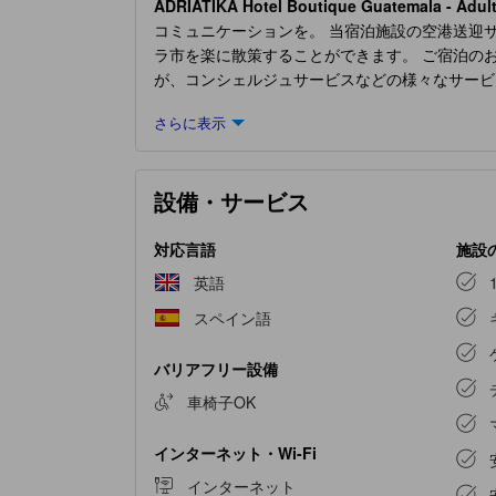
ADRIATIKA Hotel Boutique Guatemala - Adul
コミュニケーションを。 当宿泊施設の空港送迎
ラ市を楽に散策することができます。 ご宿泊の
が、コンシェルジュサービスなどの様々なサービ
す。長期滞在の場合でも、単に清潔な衣類が必要
さらに表示
ックスしたい方のために、ルームサービスなどの
とときを。 当宿泊施設は完全禁煙です。 当宿
わっておりますので、快適なご滞在をお楽しみく
設備・サービス
ラスを備えた客室もあり、さまざまな客室構成か
れます。 一部の客室にはコーヒーや紅茶を淹れ
ブ、タオル、ヘアドライヤーなどのバスルームア
対応言語
施設
ぶことができるので、旅が空腹から解放されます
英語
は、魅力的なアクティビティやアメニティをお楽
スペイン語
りません。近隣で簡単に行けるビーチもおすすめ
ぎ、ゆったりとしたひとときをお過ごしください
バリアフリー設備
めにご利用ください。
車椅子OK
インターネット・Wi-Fi
インターネット