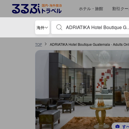
るるぶトラベルに掲載されているクチコミは実際に予約をし、宿泊を終
tooltip
詳細を見る
サービススコア 5点満点中4.7点 グアテマラ市における高スコア
施設の状態/清潔さスコア 5点満点中4.6点 グアテマラ市における高スコア
コスパスコア 5点満点中4.6点 グアテマラ市における高スコア
施設・設備スコア 5点満点中4.4点 グアテマラ市における高スコア
ロケーションスコア 5点満点中4.4点 グアテマラ市における高スコア
ホテル・旅館
割引クー
宿泊施設名やキーワードを入力し、矢印キー
海外
TOP
ADRIATIKA Hotel Boutique Guatemala - Adult
す