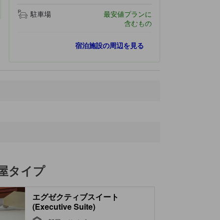
駐車場
最安値プランに
含むもの
最寄りスポット
宿泊施設の周辺を見る
ラ・アウロラ国際空港
1.1 km
monument of San Josemaria Escriva
1.2 km
La Noria
1.5 km
Simple Leather Goods
1.7 km
インスティトゥート ジョーグラフィコ ナシオナル
2.0 km
屋タイプ
エグゼクティブスイート
(Executive Suite)