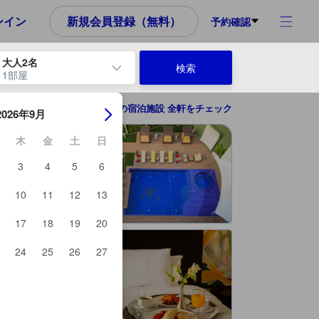
め、これから宿泊選びをされるユーザーにとっても参考となる信頼でき
ンイン
新規会員登録（無料）
予約確認
大人2名
検索
1部屋
ーを使用して、チェックイン日とチェックアウト日を移動します。エン
グアテマラ市の宿泊施設 全軒をチェック
2026年9月
木
金
土
日
3
4
5
6
10
11
12
13
17
18
19
20
24
25
26
27