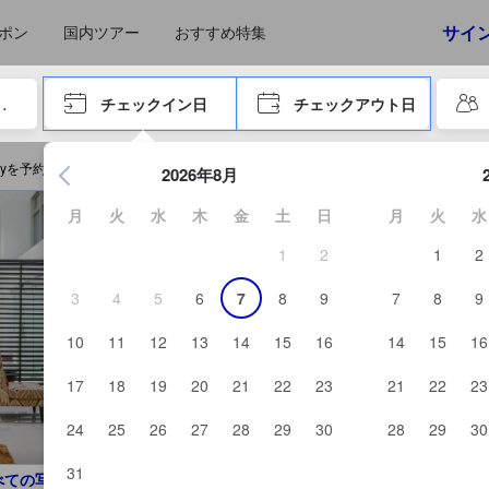
えたゲストから提供されています。実際の経験に基づいた内容であるた
サイ
ポン
国内ツアー
おすすめ特集
やタブキーで進み、エンターキーを押して内容を確定して、検索します。
チェックイン日
チェックアウト日
エンターキーを押して日付選択画面の操作を開始します。方向キ
s Onlyを予約する
2026年8月
月
火
水
木
金
土
日
月
火
水
1
2
1
2
3
4
5
6
7
8
9
7
8
9
10
11
12
13
14
15
16
14
15
16
17
18
19
20
21
22
23
21
22
23
24
25
26
27
28
29
30
28
29
30
31
べての写真を見る