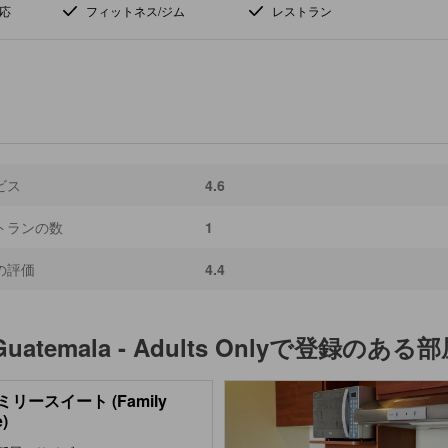
応
フィットネス/ジム
レストラン
ビス
4.6
トランの数
1
の評価
4.4
uatemala - Adults Only
で登録のある部
リースイート (Family
e)