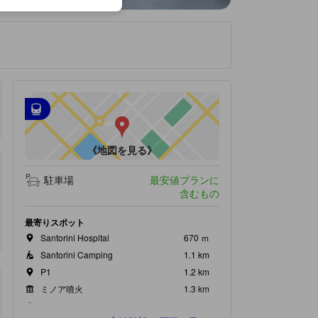
です。
最寄の交通機関
tooltip
•
最寄の駅：Fira Bus Station（距離1.38km）
《地図を見る》
駐車場
最安値プランに
含むもの
最寄りスポット
Santorini Hospital
670 ｍ
Santorini Camping
1.1 km
P1
1.2 km
ミノア噴火
1.3 km
Green Market
1.3 km