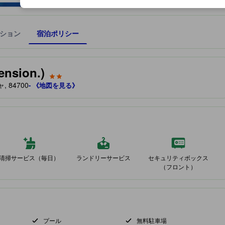
ション
宿泊ポリシー
宿泊施設に備わっていると予測される快適さや客室のレベルを示すもの
sion.)
, 84700
- 《地図を見る》
清掃サービス（毎日）
ランドリーサービス
セキュリティボックス
（フロント）
プール
無料駐車場