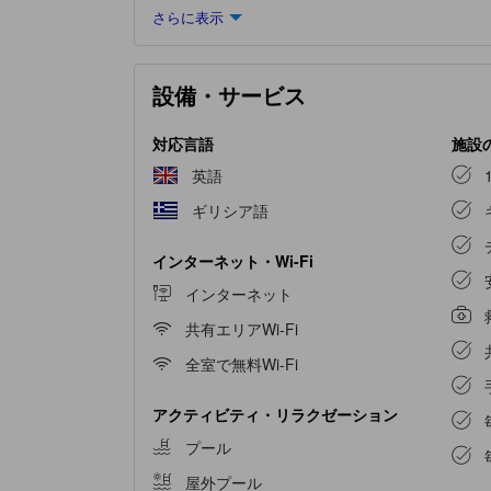
さらに表示
す。 喫煙を希望される方には、指定された喫煙
しょう。
アンナ ペンション
には、お客様が楽し
退屈することはありません。近隣で簡単に行ける
設備・サービス
対応言語
施設
英語
ギリシア語
インターネット・Wi-Fi
インターネット
共有エリアWi-Fi
全室で無料Wi-Fi
アクティビティ・リラクゼーション
プール
屋外プール