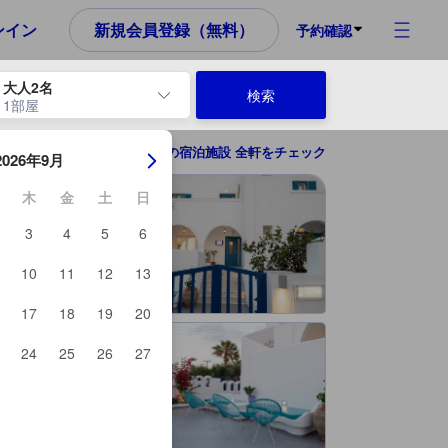
ンイン
新規会員登録（無料）
予約確認
大人2名
検索
1部屋
ーを使用して、チェックイン日とチェックアウト日を移動します。エン
サントリーニの宿泊施設 全軒をチェック
2026年9月
木
金
土
日
3
4
5
6
10
11
12
13
17
18
19
20
24
25
26
27