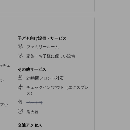
。ご滞在の毎朝は、ホテル内の朝食からはじめま
楽しいアクティビティが用意されており、滞在中
たりとしたひとときをお過ごしください。
子ども向け設備・サービス
ファミリールーム
家族・お子様に優しい設備
/チェ
その他サービス
24時間フロント対応
ン
チェックイン/アウト（エクスプレ
ス）
ペット可不可
ペット可
アウ
消火器
交通アクセス