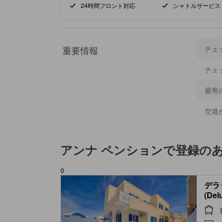
24時間フロント対応
シャトルサービス
重要情報
チェ
チェ
最寄
空港
アンナ ペンション
で登録の
0
デラ
(Del