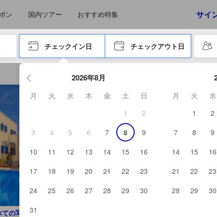
サイ
ポン
国内ツアー
おすすめ特集
やタブキーで進み、エンターキーを押して内容を確定して、検索します。
チェックイン日
チェックアウト日
エンターキーを押して日付選択画面の操作を開始します。方向キ
2026年8月
月
火
水
木
金
土
日
月
火
水
1
2
1
2
3
4
5
6
7
8
9
7
8
9
10
11
12
13
14
15
16
14
15
16
17
18
19
20
21
22
23
21
22
23
24
25
26
27
28
29
30
28
29
30
31
べての写真を見る