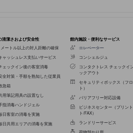
ゾーンがあります。 最も理想的な方法で、休暇体験に乗り出しましょう
めるレクリエーション設備があります。当宿泊施設では、幅広い種類の
ビーチもおすすめです。 当宿泊施設のプールサイドでくつろぎ、ゆっ
の清潔さおよび安全性
館内施設・便利なサービス
エレベーター不可
1メートル以上の対人距離の確保
エレベーター
キャッシュレス支払いサービス
コンシェルジュ
チェックイン後の客室消毒
コンタクトレス チェックイン
ックアウト
安全対策・手順を熟知した従業員
セキュリティボックス（フロ
救急箱
ト）
共用筆記用具の設置なし
バリアフリー対応設備
手指消毒ハンドジェル
ビジネスセンター（プリント
ト/FAX）
毎日客室の消毒を実施
ランドリーサービス
毎日共用エリアの消毒を実施
荷物預かり所