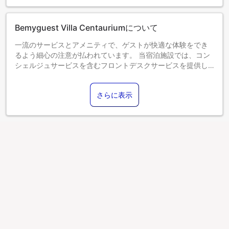
ます。各部屋タイプ欄の記載をご確認ください。
Bemyguest Villa Centauriumについて
一流のサービスとアメニティで、ゲストが快適な体験をでき
るよう細心の注意が払われています。 当宿泊施設では、コン
シェルジュサービスを含むフロントデスクサービスを提供し
ており、ゲストの満足度を高めています。 長期滞在の際や必
要な時には、ランドリーサービスを利用して旅行着をキレイ
さらに表示
に保つことができます。 素敵な夜を気軽に体験！当宿泊施設
のエンターテイメント施設の外に出ることなく、エンターテ
イメントな夜をお楽しみください。