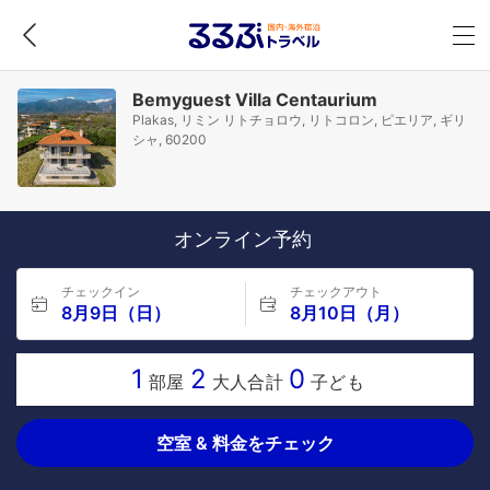
Bemyguest Villa Centaurium
Plakas, リミン リトチョロウ, リトコロン, ピエリア, ギリ
シャ, 60200
オンライン予約
チェックイン
チェックアウト
8月9日（日）
8月10日（月）
1
2
0
部屋
大人合計
子ども
空室 & 料金をチェック