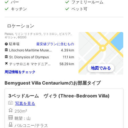
スプレス）
バー
ファミリールーム
キッチン
ペット可
ロケーション
Plakas, リミン リトチョロウ, リトコロン, ピエリア,
ギリシャ, 60200
駐車場
最安値プランに含むもの
Litochoro Maritime Museum
4.39 km
St. Dionysios of Olympus
11.1 km
テッサロニキ マケドニア国際空港
58.29 km
地図でみる
周辺情報をチェック
Bemyguest Villa Centauriumのお部屋タイプ
3ベッドルーム ヴィラ (Three-Bedroom Villa)
写真を見る
250m²
眺望：山
バルコニー/テラス