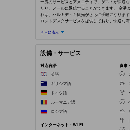
一流のサービスとアメニティで、ゲストが快適な
たり、メールに返信することができます。 空港
れば、ハルキディキ観光がさらに手軽になります
ロントデスクサービスを提供しており、快適な滞
配や予約をサポートすることもできます。 ルー
さらに表示
くつろぎをお約束するため、客室は魅力的なデザ
ネンサービスを備えた客室をご用意しておりま
ニークなデザインの客室があります。客室内での
設備・サービス
や紅茶を淹れるのに必要なものがすべて揃ってい
日、
Akrogiali Exclusive Hotel (Adults Only)
で
淹れたての極上コーヒーの爽快な味わいをお楽し
対応言語
食事
敵な夜を気軽に体験！当宿泊施設のエンターテイ
英語
(Adults Only)
で楽しめるアクティビティで遊び
ギリシア語
はいかがでしょうか。
ドイツ語
ルーマニア語
ロシア語
インターネット・Wi-Fi