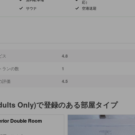
応）
サウナ
空港送迎
ビス
4.8
トランの数
1
の評価
4.5
dults Only)
で登録のある部屋タイプ
rior Double Room