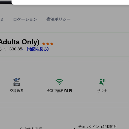
ミ
ロケーション
宿泊ポリシー
宿泊施設に備わっていると予測される快適さや客室のレベルを示すもの
Adults Only)
ャ, 630 85
- 《地図を見る》
空港送迎
全室で無料Wi-Fi
サウナ
チェックイン（24時間対
無料駐車場