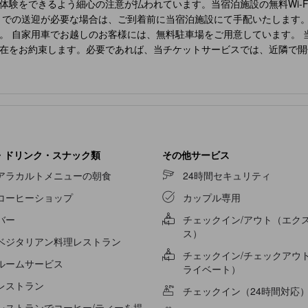
体験をできるよう細心の注意が払われています。当宿泊施設の無料Wi-
までの送迎が必要な場合は、ご到着前に当宿泊施設にて手配いたします
。 自家用車でお越しのお客様には、無料駐車場をご用意しています。 
在をお約束します。必要であれば、当チケットサービスでは、近隣で開
ムサービスなどの設備・サービスも充実しています。限られた指定区域で
インで、基本的な生活必需品をすべて備え、楽しい滞在を演出します。
す。
Akrogiali Exclusive Hotel (Adults Only)
の一部客室では、独立し
ビデオストリーミング、日刊紙、テレビなど、さまざまなアメニティを
て便利です。 客室のバスルームには、必要なバスアメニティが備え付け
無料のモーニングミールをお召し上がりください。旅の始まりは、おい
みいただけます。 食事に出かけたくない場合は、当宿泊施設にある魅力
・ドリンク・スナック類
その他サービス
メント施設の外に出ることなく、エンターテイメントな夜をお楽しみく
アラカルトメニューの朝食
24時間セキュリティ
ましょう。 滞在中、すぐ近くの海岸線にも忘れずに立ち寄ってみましょ
コーヒーショップ
カップル専用
バー
チェックイン/アウト（エク
ス）
ベジタリアン料理レストラン
チェックイン/チェックアウ
ルームサービス
ライベート）
レストラン
チェックイン（24時間対応
レストランでコーヒー/ティーを提