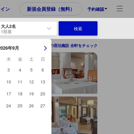
め、これから宿泊選びをされるユーザーにとっても参考となる信頼でき
ンイン
新規会員登録（無料）
予約確認
大人2名
検索
1部屋
ーを使用して、チェックイン日とチェックアウト日を移動します。エン
ハルキディキの宿泊施設 全軒をチェック
2026年9月
木
金
土
日
3
4
5
6
10
11
12
13
17
18
19
20
24
25
26
27