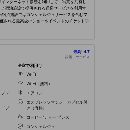
Fiインターネット接続を利用して、写真を共有し
。当宿泊施設で提供される送迎サービスを利用す
当宿泊施設ではコンシェルジュサービスを含むフ
催される最高級のショーやイベントのチケット手
は、喫煙は排他的に許可されています。 最高の
 快適なご滞在をお約束するため、エアコンやリ
たリビングルームやバルコニー、テラスなど、ユ
ご用意しております。特定の部屋には、コーヒー
最高!
4.7
られており、快適な滞在をお約束します。 毎
設備・サービス
しいコーヒーでいかがですか？当宿泊施設では、
的な料理の選択肢をいつでも利用できます。 素
全室で利用可
ださい。 一日中、
Akrogiali Exclusive Hotel
Wi-Fi
う。 自分へのご褒美に、スパ施設へ出かけてみて
Wi-Fi（無料）
スプレ
エアコン
エスプレッソマシン・カプセル付
ト（プ
き（有料）
コーヒー/ティー プレス
）
コンシェルジュ