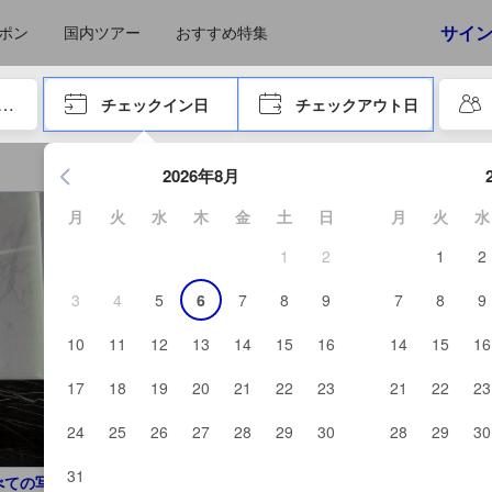
えたゲストから提供されています。実際の経験に基づいた内容であるた
サイ
ポン
国内ツアー
おすすめ特集
やタブキーで進み、エンターキーを押して内容を確定して、検索します。
チェックイン日
チェックアウト日
エンターキーを押して日付選択画面の操作を開始します。方向キ
2026年8月
月
火
水
木
金
土
日
月
火
水
1
2
1
2
3
4
5
6
7
8
9
7
8
9
10
11
12
13
14
15
16
14
15
16
17
18
19
20
21
22
23
21
22
23
24
25
26
27
28
29
30
28
29
30
31
べての写真を見る