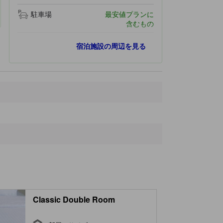
駐車場
最安値プランに
含むもの
最寄りスポット
宿泊施設の周辺を見る
Divine Luxury Furs
9.3 km
Filimegas Furs
9.3 km
Tzikas' vineyard
11.5 km
Agios Nikolaos Church
20.1 km
Antica
23.5 km
Classic Double Room