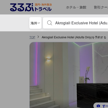
るるぶトラベルに掲載されているクチコミは実際に予約をし、宿泊を終
tooltip
詳細を見る
サービススコア 5点満点中5点 ハルキディキにおける高スコア
施設の状態/清潔さスコア 5点満点中4.8点 ハルキディキにおける高スコア
コスパスコア 5点満点中4.8点 ハルキディキにおける高スコア
施設・設備スコア 5点満点中4.7点 ハルキディキにおける高スコア
ロケーションスコア 5点満点中4.5点 ハルキディキにおける高スコア
ホテル・旅館
割引クー
宿泊施設名やキーワードを入力し、矢印キー
海外
TOP
Akrogiali Exclusive Hotel (Adults Only)を予約する
す