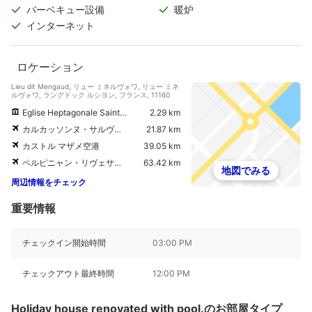
バーベキュー設備
暖炉
インターネット
ロケーション
Lieu dit Mengaud, リュー ミネルヴォワ, リュー ミネ
ルヴォワ, ラングドック ルシヨン, フランス, 11160
Eglise Heptagonale Sainte Marie
2.29 km
カルカッソンヌ・サルヴァザ空港
21.87 km
カストル マザメ空港
39.05 km
ペルピニャン・リヴェサルト空港
63.42 km
地図でみる
周辺情報をチェック
重要情報
チェックイン開始時間
03:00 PM
チェックアウト最終時間
12:00 PM
Holiday house renovated with pool.のお部屋タイプ