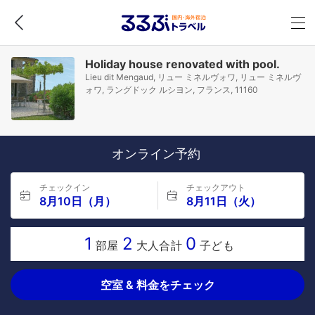
Holiday house renovated with pool.
Lieu dit Mengaud, リュー ミネルヴォワ, リュー ミネルヴ
ォワ, ラングドック ルシヨン, フランス, 11160
オンライン予約
チェックイン
チェックアウト
8月10日（月）
8月11日（火）
1
2
0
部屋
大人合計
子ども
空室 & 料金をチェック