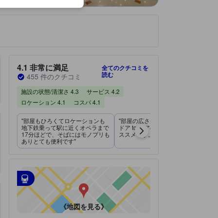
です。
宿泊施設のクチコミスコア：4.1 / 5 非常に満足 455 件のクチコミ
4.1
非常に満足
全てのクチコミを
読む
455 件のクチコミ
施設の状態/清潔さ 4.3
サービス 4.2
ロケーション 4.1
コスパ 4.1
"部屋もひろくてロケーションも
"部屋の広さがある、目的地への
地下鉄乗って駅に近くオペラまで
ドア to ドアの時間を考えるとお
17分ほどで、そばにはモノプリも
ススメです。"
ありとても便利です"
最寄の交通機関
tooltip
•
最寄の駅：メトロ ポン ドゥ ルヴァロワ ベコン駅（距離0.19k
•
最寄の駅：メトロ アナトール フランス駅（距離0.76km）
《地図を見る》