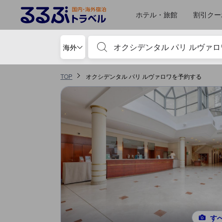
るるぶトラベルに掲載されているクチコミは実際に予約をし、宿泊を終
tooltip
詳細を見る
施設の状態/清潔さスコア 5点満点中4.3点 パリにおける高スコア
サービススコア 5点満点中4.2点 パリにおける高スコア
ロケーションスコア 5点満点中4.1点
コスパスコア 5点満点中4.1点 パリにおける高スコア
施設・設備スコア 5点満点中4点 パリにおける高スコア
お部屋の快適さ・クオリティスコア 5点満点中4点
移動先はクチコミページ 1
移動先はクチコミページ 1
ホテル・旅館
割引クー
宿泊施設名やキーワードを入力し、矢印キー
海外
TOP
オクシデンタル パリ ルヴァロワを予約する
す