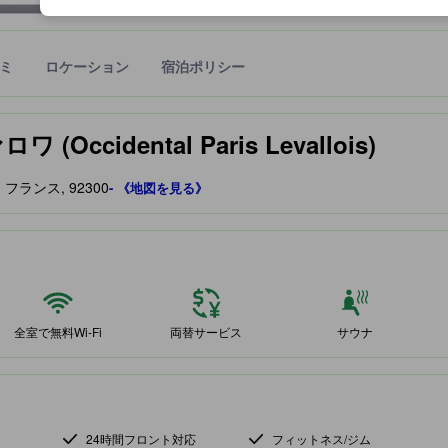
ミ
ロケーション
宿泊ポリシー
宿泊施設に備わっていると予測される快適さや客室のレベルを示すもの
cidental Paris Levallois)
リ, フランス, 92300
- 《地図を見る》
全室で無料Wi-Fi
両替サービス
サウナ
24時間フロント対応
フィットネス/ジム