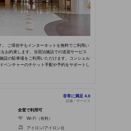
す。 ご滞在中もインターネットを無料でご利用い
在をお約束します。当宿泊施設での送迎サービス
施設の駐車場をご利用いただけます。コンシェル
ドベンチャーのチケット手配や予約をサポートし
むことができます。ゆったりとした日中や夜に
り、当宿泊施設内は全面禁煙です。 喫煙は、当
庭的な雰囲気をお客様に提供するために、心を込
など、ユニークなデザインの客室がございます。
非常に満足
4.0
にいつでも満足できるよう、簡単に利用できるおい
設備・サービス
忘れられない夜を体験しましょう。
オクシデンタ
かなリラクゼーションをご堪能ください。 当宿泊
全室で利用可
Wi-Fi（有料）
アイロン/アイロン台