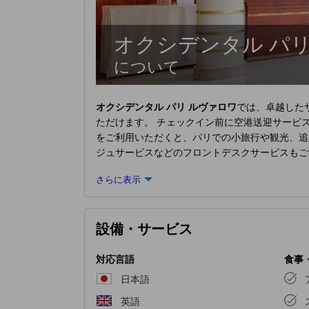
オクシデンタル パリ
について
オクシデンタル パリ ルヴァロワ
では、卓越した
ただけます。 チェックイン前に空港送迎サービ
をご利用いただくと、パリでの小旅行や観光、追
ジュサービスなどのフロントデスクサービスもご
ています。
オクシデンタル パリ ルヴァロワ
のラ
さらに表示
は、ルームサービスなどの室内設備・サービスで
宿泊施設によって指定された喫煙ゾーンでのみ
めて作られ、飾られております。
オクシデンタル
設備・サービス
オクシデンタル パリ ルヴァロワ
では、毎朝おい
しい食事の選択肢を豊富に提供しています。すぐ
ル パリ ルヴァロワ
では、お客様が滞在中に楽し
対応言語
食事
施設にはフィットネス設備があり、旅行中の健康
日本語
英語