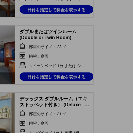
日付を指定して料金を表示する
ダブルまたはツインルーム
(Double or Twin Room)
部屋のサイズ： 28m²
眺望：庭園
クイーンベッド 1台 または シングルベッド 2台
日付を指定して料金を表示する
デラックス ダブルルーム（エキ
ストラベッド付き） (Deluxe
...
Double Room with Extra Bed)
部屋のサイズ： 31m²
眺望：庭園
キングベッド 1台 & 布団 1組 または 布団 1組...