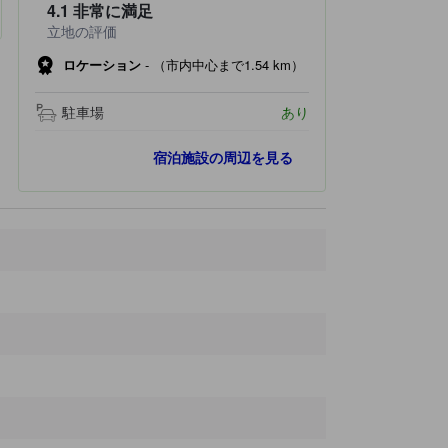
4.1
非常に満足
立地の評価
ロケーション
-
（市内中心まで1.54 km）
駐車場
あり
人気スポット
宿泊施設の周辺を見る
アルク・ドゥ・トリオンフ
2.9 km
シャンゼリゼ
3.7 km
モンマルトル
4.4 km
エッフェル塔
4.6 km
サクレ クール
4.7 km
最寄りスポット
メトロ ポン ドゥ ルヴァロワ ベコン駅
190 ｍ
Gymnase Eric Srecki
350 ｍ
Parc de la Planchette
410 ｍ
Antonin Raynaud
520 ｍ
Parc de L'ile de la Jatte
520 ｍ