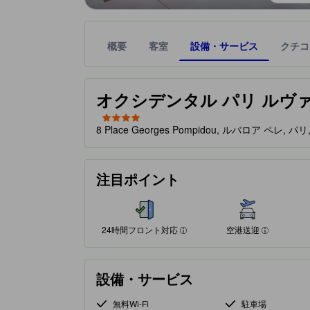
概要
客室
設備・サービス
クチコ
星評価は、提携サイトから受け取った情報であり、
tooltip
星評価、最高5の内4
オクシデンタル パリ ルヴァロワ (Oc
8 Place Georges Pompidou, ルバロア ペレ, パ
24時間フロント対応
空港送迎
注目ポイント
60%が好評価
100%が好評価
クチコミに基づく評価
クチコミに基づく評価
24時間フロント対応
空港送迎
設備・サービス
無料Wi-Fi
駐車場