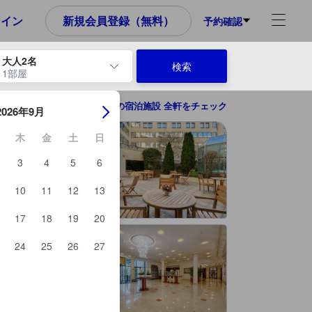
め、これから宿泊選びをされるユーザーにとっても参考となる信頼でき
ンイン
新規会員登録（無料）
予約確認
大人2名
検索
1部屋
ーを使用して、チェックイン日とチェックアウト日を移動します。エン
パリの宿泊施設 全軒をチェック
2026年9月
木
金
土
日
3
4
5
6
10
11
12
13
17
18
19
20
24
25
26
27