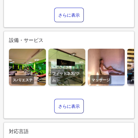
さらに表示
設備・サービス
フィットネス/ジ
スパ/エステ
ム
マッサージ
バ
さらに表示
対応言語