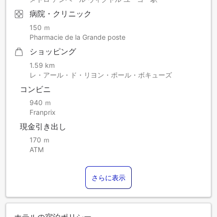
となります。期間中は提携施設にてトリートメントやマッサ
病院・クリニック
ージ、設備のご利用が可能です。レストランのご案内やウェ
ルネスエリアのご予約については、コンシェルジュがご相談
150 ｍ
を承りますので、お気軽にお申し付けください。
Pharmacie de la Grande poste
ご到着前のご質問やご要望がございましたら、どうぞご遠慮
ショッピング
なくお問い合わせください。ご滞在のご準備をお手伝いさせ
1.59 km
ていただきます。
レ・アール・ド・リヨン・ポール・ボキューズ
皆様のお越しを心よりお待ち申し上げております。
お客様各位
コンビニ
このたびは当施設をお選びいただき、誠にありがとうござい
940 ｍ
ます。スタッフ一同、心よりお迎えできることを楽しみにし
Franprix
ております。
レストラン「Les 3 Dômes」は、7月7日（月）～8月25日
現金引き出し
（月）まで夏季休業となります。期間中は、ホテル1階の歴史
170 ｍ
あるブラッスリー「Silk」にて、7月7日～7月31日の間、シェ
ATM
フ ジェレミー・ラヴィエによるビストロメニューをランチ12
時～14時、ディナー19時～22時にご提供いたします。
8月1日～8月25日の間は、「Light Bar」にて19時～22時に営
さらに表示
業いたします。シェフ特製の新メニュー「Le Comptoir du
Light」を月曜～日曜のディナータイムにご用意し、ルームサ
ービスのランチメニュー（12時～14時）もご利用いただけま
す。