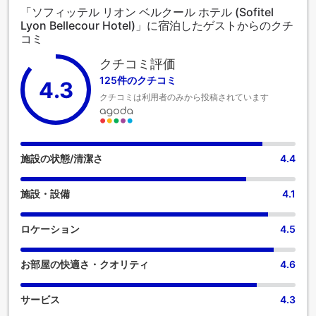
される最高のショーやイベントのチケット手配や予約もお手
「ソフィッテル リオン ベルクール ホテル (Sofitel
伝いします。定評のある当宿泊施設では、お客様のご滞在
Lyon Bellecour Hotel)」に宿泊したゲストからのクチ
中、肌寒い日は日中でも夜でも、暖炉の暖かさで快適にお過
コミ
ごしいただけます。ソフィッテル リオン ベルクール ホテルで
は最小限の荷物で旅行することが可能で、宿泊施設のランド
クチコミ評価
リーサービスはお客様の衣類を清潔に保ちます。また、室内
125件のクチコミ
4.3
設備・サービスとしてルームサービスをご用意しております
クチコミは利用者のみから投稿されています
ので、快適なご滞在をお楽しみいただけます。すべてのお客
様の健康と利便性を確保するため、当宿泊施設内は全面禁煙
となっております。 すべてのゲストとスタッフの健康とウェ
ルビーイングのため、喫煙は決められた区域のみに制限され
ています。 ソフィッテル リオン ベルクール ホテルでは、快
施設の状態/清潔さ
4.4
適なご滞在をサポートする便利な設備とサービスを備えた客
室をご用意しています。 より楽しい滞在のために、当宿泊施
施設・設備
4.1
設の一部の客室にはエアコンまたはリネンサービスを備えて
います。一部の客室では、ビデオストリーミング、新聞、テ
レビなどのアミューズメントをお楽しみいただけます。コー
ロケーション
4.5
ヒーや紅茶を淹れるのに必要なものがすべて揃っている便利
な部屋もあるのでご安心ください。ソフィッテル リオン ベル
お部屋の快適さ・クオリティ
4.6
クール ホテルの特定の客室では、バスルームにバスローブ、
タオル、ドライヤーをご用意しております。 ソフィッテル リ
オン ベルクール ホテルでは、敷地内で朝食をお召し上がりい
サービス
4.3
ただけますので、ストレスなく一日をスタートできます。コ