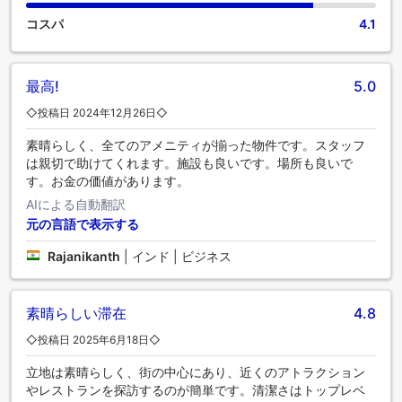
ーヒーは誰しもが嗜みます。敷地内のコーヒーショップで
コスパ
4.1
は、毎朝、あるいはいつでも、淹れたての本格的なコーヒー
をお楽しみいただけます。ご滞在中、当宿泊施設では、ご満
足いただけるお料理の数々をご堪能いただけます。 ご到着後
は、楽しい館内イブニングエンターテイメントをお見逃しな
最高!
5.0
く。 卓越した料理の腕をお持ちですか？当宿泊施設内の調理
◇投稿日 2024年12月26日◇
設備で個人的に食事を用意しましょう。ご滞在中は、魅力的
なアクティビティやアメニティをお楽しみいただけます。 た
素晴らしく、全てのアメニティが揃った物件です。スタッフ
っぷり遊んだ後は、一日の最後をスパで過ごし、究極のリラ
は親切で助けてくれます。施設も良いです。場所も良いで
クゼーションをご堪能ください。休暇中にフィットネスを楽
す。お金の価値があります。
しみたいお客様は、フィットネスセンターをご利用くださ
AIによる自動翻訳
い。
元の言語で表示する
Rajanikanth
|
インド | ビジネス
素晴らしい滞在
4.8
◇投稿日 2025年6月18日◇
立地は素晴らしく、街の中心にあり、近くのアトラクション
やレストランを探訪するのが簡単です。清潔さはトップレベ