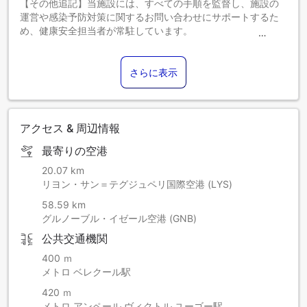
【その他追記】当施設には、すべての手順を監督し、施設の
運営や感染予防対策に関するお問い合わせにサポートするた
め、健康安全担当者が常駐しています。
【お知らせ】朝食等の飲食サービスは、提供内容が一部制限
または休止される場合がありますので、あらかじめご了承く
ださい。詳細は当施設へお問い合わせください。
さらに表示
お客様各位
このたびは当施設をお選びいただき、誠にありがとうござい
ます。スタッフ一同、心よりお迎えできることを楽しみにし
ております。
アクセス & 周辺情報
レストラン「Les 3 Dômes」は、7月7日（月）～8月25日
最寄りの空港
（月）まで夏季休業となります。期間中は、1階にある歴史あ
るブラッスリー「Silk」にて、7月7日～7月31日の間、シェフ
20.07 km
ジェレミー・ラヴィエによるビストロメニューを、ランチ12
リヨン・サン＝テグジュペリ国際空港 (LYS)
時～14時、ディナー19時～22時にご提供いたします。
58.59 km
8月1日～8月25日の間は、「Light Bar」にて19時～22時に営
グルノーブル・イゼール空港 (GNB)
業いたします。シェフ特製の新メニュー「Le comptoir du
Light」を月曜～日曜のディナータイムにご用意し、ルームサ
公共交通機関
ービスのランチメニュー（12時～14時）もご利用いただけま
400 ｍ
す。
メトロ ベレクール駅
また、7月5日～8月3日の間は、朝食ビュッフェを特別に
「Silk」にてご提供いたします。
420 ｍ
なお、ウェルネスエリアは8月1日～8月31日の間、夏季休業
メトロ アンペール ヴィクトル ユーゴー駅