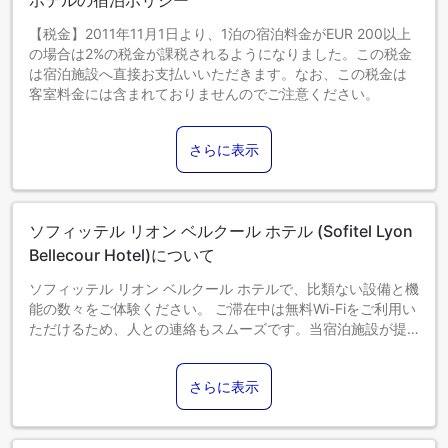
ホテルの宿泊ポリシー
また、7月5日～8月3日の間は、「Silk」にてグルメ朝食ビュ
ッフェをお楽しみいただけます。
【税金】2011年11月1日より、1泊の宿泊料金がEUR 200以上
なお、ウェルネスエリアは8月1日～8月31日の間、夏季休業
の場合は2%の税金が課税されるようになりました。この税金
となります。期間中は提携施設にてトリートメントやマッサ
は宿泊施設へ直接お支払いいただきます。なお、この税金は
ージ、設備のご利用が可能です。
客室料金には含まれておりませんのでご注意ください。
レストランのご案内やウェルネスエリアのご予約について
0～5歳までのお子さま
は、コンシェルジュがご相談を承りますので、お気軽にお申
添い寝の場合は宿泊無料です。＜ご注意＞ベビーベッドのご
し付けください。
さらに表示
利用には追加料金が発生する場合があります。また、利用可
ご到着前のご質問やご要望がございましたら、どうぞご遠慮
否は空き状況によります。
なくお問い合わせください。ご滞在のご準備をお手伝いさせ
6～11歳までのお子さま
ていただきます。
添い寝の場合は宿泊無料です。
皆様のお越しを心よりお待ち申し上げております。
ソフィッテル リオン ベルクール ホテル (Sofitel Lyon
12歳以上のゲストは大人とみなされます。
エキストラベッドの追加可否は、お部屋タイプにより異なり
Bellecour Hotel)について
ます。各部屋タイプ欄の記載をご確認ください。
ソフィッテル リオン ベルクール ホテルで、比類ない設備と機
能の数々をご体験ください。 ご滞在中は無料Wi-Fiをご利用い
ただけるため、人との連絡もスムーズです。当宿泊施設が提
供する送迎サービスを利用すれば、リヨンの魅力を手軽に発
見できます。 お車でお越しの際は、便利な敷地内駐車場をご
さらに表示
利用ください。コンシェルジュサービスなど、フロントデス
クで必要なサポートをいつでも受けることができます。サポ
ートが必要な場合は、当チケットサービスでは、近隣で開催