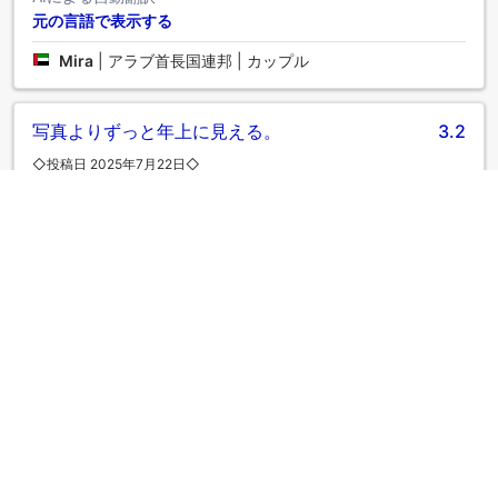
元の言語で表示する
Mira
|
アラブ首長国連邦 | カップル
写真よりずっと年上に見える。
3.2
◇投稿日 2025年7月22日◇
施設は非常に古く見え、写真に示されているようには見えま
せんでした。 スタッフの対応はあまり良くありませんでし
た。全体的に5つ星ホテルの体験とは感じられませんでした。
AIによる自動翻訳
元の言語で表示する
Jingwei
|
シンガポール | グループ旅行者
古くてタバコの匂いのする部屋。
3.2
◇投稿日 2024年8月22日◇
部屋に到着すると、古いタバコの臭いがひどいことに気付き