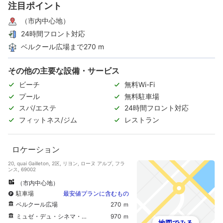
注目ポイント
（市内中心地）
24時間フロント対応
ベルクール広場まで270 m
その他の主要な設備・サービス
ビーチ
無料Wi-Fi
プール
無料駐車場
スパ/エステ
24時間フロント対応
フィットネス/ジム
レストラン
ロケーション
20, quai Gailleton, 2区, リヨン, ローヌ アルプ, フラ
ンス, 69002
（市内中心地）
駐車場
最安値プランに含むもの
ベルクール広場
270 ｍ
ミュゼ・デュ・シネマ・エ・ドゥ・ラ・ミニアチュール
970 ｍ
地図でみる