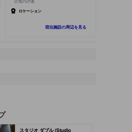
立地の評価
ロケーション
最寄りスポット
宿泊施設の周辺を見る
Diagora Convention and Exhibition Center
110 ｍ
ラベージュ イノポール駅
570 ｍ
Maison Salvan
2.0 km
Eglise Saint-Barthelemy
2.0 km
エスカルキャンス駅
3.7 km
プ
スタジオ ダブル (Studio