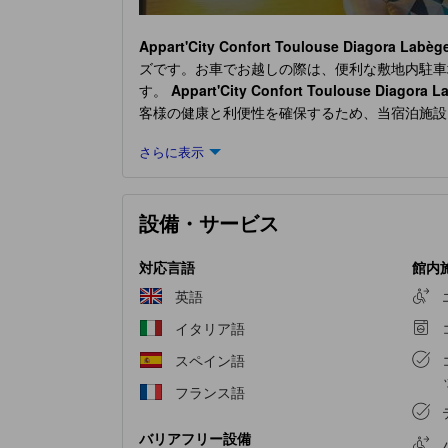
Appart'City Confort Toulouse Diagora Labèg
ズです。お車でお越しの際は、便利な敷地内駐車
す。
Appart'City Confort Toulouse Diagora L
客様の健康と利便性を確保するため、当宿泊施設
便利な設備とサービスを備えた客室をご用意して
さらに表示
Appart'City Confort Toulouse Diagora Labèg
室では、客室内でのビデオストリーミング、日刊
でご安心ください。
Appart'City Confort Toulo
設備・サービス
Appart'City Confort Toulouse Diagora Labèg
Toulouse Diagora Labège
では、便利な自動販
対応言語
館内
英語
イタリア語
スペイン語
フランス語
バリアフリー設備