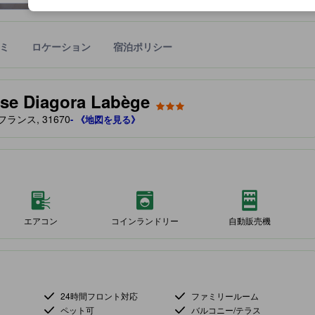
ミ
ロケーション
宿泊ポリシー
宿泊施設に備わっていると予測される快適さや客室のレベルを示すもの
use Diagora Labège
 フランス, 31670
- 《地図を見る》
エアコン
コインランドリー
自動販売機
24時間フロント対応
ファミリールーム
ペット可
バルコニー/テラス