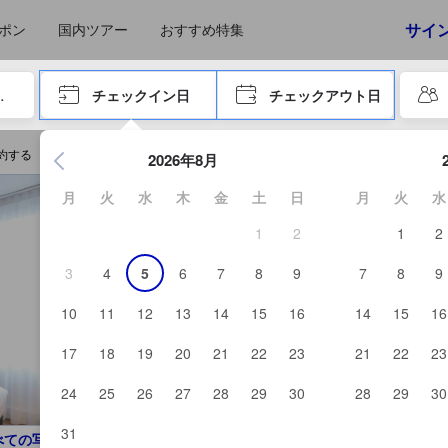
えたゲストから提供されています。実際の経験に基づいた内容であるた
サイ
ポン
国内ツアー
おすすめ特集
やタブキーで進み、エンターキーを押して内容を確定して、検索します。
チェックイン日
チェックアウト日
エンターキーを押して日付選択画面の操作を開始します。方向キ
eを予約する
2026年8月
月
火
水
木
金
土
日
月
火
水
1
2
1
2
3
4
5
6
7
8
9
7
8
9
10
11
12
13
14
15
16
14
15
16
17
18
19
20
21
22
23
21
22
23
24
25
26
27
28
29
30
28
29
30
31
べての写真を見る