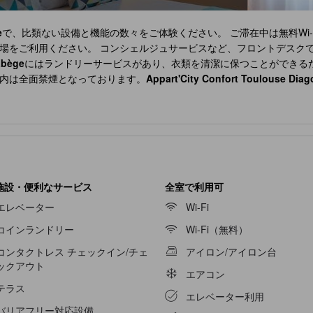
e
で、比類ない設備と機能の数々をご体験ください。 ご滞在中は無料Wi
場をご利用ください。 コンシェルジュサービスなど、フロントデスク
abège
にはランドリーサービスがあり、衣類を清潔に保つことができる
内は全面禁煙となっております。
Appart'City Confort Toulouse Dia
います。より楽しい滞在のために、当宿泊施設の一部の客室にはエアコ
e
では、独立したリビングルーム、バルコニーやテラスなど、ユニーク
新聞、テレビをお楽しみいただけます。コーヒーや紅茶を淹れるのに必
use Diagora Labège
の特定の客室では、バスルームにバスローブ、タ
e
では、敷地内で朝食をお召し上がりいただけますので、ストレスなく
売機で24時間いつでもお手頃価格の軽食をお楽しみいただけます。
施設・便利なサービス
全室で利用可
エレベーター
Wi-Fi
コインランドリー
Wi-Fi（無料）
コンタクトレス チェックイン/チェ
アイロン/アイロン台
ックアウト
エアコン
テラス
エレベーター利用
バリアフリー対応設備