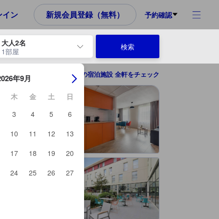
め、これから宿泊選びをされるユーザーにとっても参考となる信頼でき
ンイン
新規会員登録（無料）
予約確認
大人2名
検索
1部屋
ーを使用して、チェックイン日とチェックアウト日を移動します。エン
ラベージュの宿泊施設 全軒をチェック
2026年9月
木
金
土
日
3
4
5
6
10
11
12
13
17
18
19
20
24
25
26
27