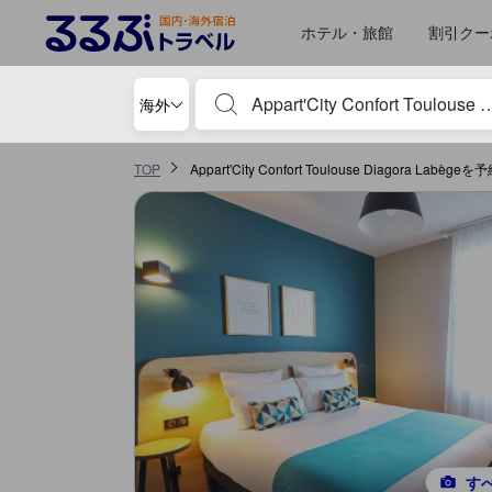
るるぶトラベルに掲載されているクチコミは実際に予約をし、宿泊を終
tooltip
詳細を見る
コスパスコア 5点満点中4.6点 ラベージュにおける高スコア
施設の状態/清潔さスコア 5点満点中4.5点 ラベージュにおける高スコア
サービススコア 5点満点中4.5点 ラベージュにおける高スコア
施設・設備スコア 5点満点中4.4点 ラベージュにおける高スコア
ロケーションスコア 5点満点中4.2点 ラベージュにおける高スコア
移動先はクチコミページ 1
移動先はクチコミページ 1
ホテル・旅館
割引クー
宿泊施設名やキーワードを入力し、矢印キー
海外
TOP
Appart'City Confort Toulouse Diagora Labèg
す