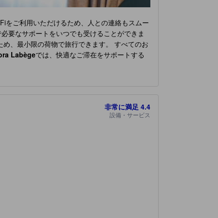
-Fiをご利用いただけるため、人との連絡もスムー
で必要なサポートをいつでも受けることができま
ため、最小限の荷物で旅行できます。 すべてのお
gora Labège
では、快適なご滞在をサポートする
ンまたはリネンサービスを備えています。
なデザインの客室をご用意しています。一部の客
要なものがすべて揃っている便利な部屋もあるの
オル、ドライヤーをご用意しております。
非常に満足
4.4
一日をスタートできます。
Appart'City Confort
設備・サービス