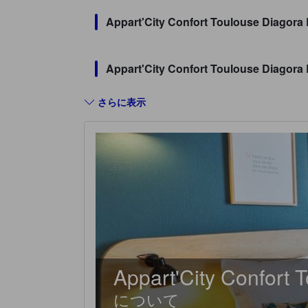
Appart'City Confort Toulou
Appart'City Confort Toulous
さらに表示
Appart'City Confort
について