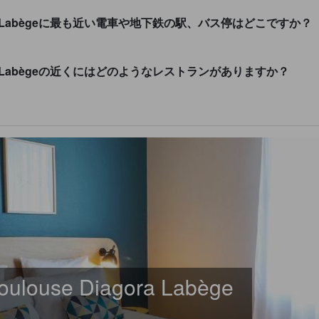
se Diagora Labègeに最も近い電車や地下鉄の駅、バス停はどこですか？
e Diagora Labègeの近くにはどのようなレストランがありますか？
 Toulouse Diagora Labège