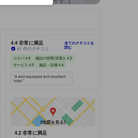
です。
宿泊施設のクチコミスコア：4.4 / 5 非常に満足 41 件のクチコミ
4.4
非常に満足
全てのクチコミを
読む
41 件のクチコミ
コスパ 4.6
施設の状態/清潔さ 4.5
サービス 4.5
施設・設備 4.4
"A well-equipped and excellent
hotel."
《地図を見る》
4.2
非常に満足