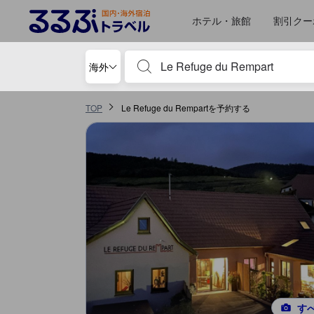
るるぶトラベルに掲載されているクチコミは実際に予約をし、宿泊を終
tooltip
詳細を見る
施設の状態/清潔さスコア 5点満点中5点 バールにおける高スコア
サービススコア 5点満点中4.7点 バールにおける高スコア
コスパスコア 5点満点中4.7点 バールにおける高スコア
施設・設備スコア 5点満点中4.3点 バールにおける高スコア
ロケーションスコア 5点満点中4点 バールにおける高スコア
ホテル・旅館
割引クー
宿泊施設名やキーワードを入力し、矢印キー
海外
TOP
Le Refuge du Rempartを予約する
す