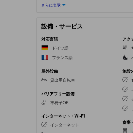
さらに表示
いただけます。 コーヒーや紅茶を淹れるのに必
は、バスローブ、タオル、ドライヤーをご用意
Rempart
にある数々のアクティビティをお楽しみ
設備・サービス
対応言語
アク
ドイツ語
フランス語
屋外設備
施設
貸出用自転車
バリアフリー設備
車椅子OK
インターネット・Wi-Fi
食事
インターネット