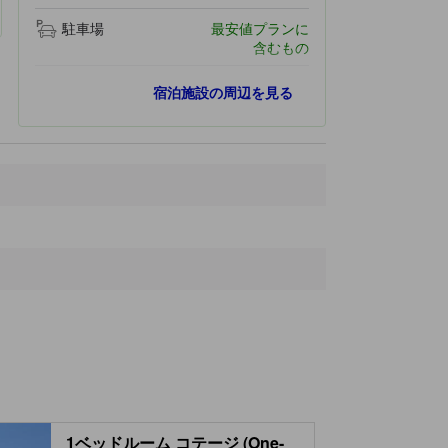
駐車場
最安値プランに
含むもの
最寄りスポット
宿泊施設の周辺を見る
Willy Gisselbrecht Winery
430 ｍ
ダンバッハ ラ ヴィル駅
890 ｍ
Les Ateliers de la Seigneurie
7.3 km
Chateau d'Andlau
8.4 km
バール駅
9.4 km
1ベッドルーム コテージ (One-