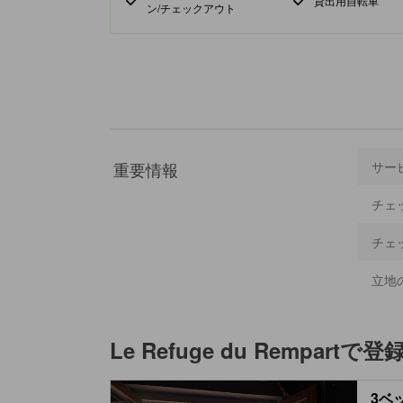
貸出用自転車
ン/チェックアウト
重要情報
サー
チェ
チェ
立地
Le Refuge du Rempart
で登
3ベ