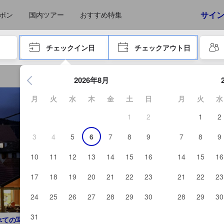
えたゲストから提供されています。実際の経験に基づいた内容であるた
サイ
ポン
国内ツアー
おすすめ特集
やタブキーで進み、エンターキーを押して内容を確定して、検索します。
チェックイン日
チェックアウト日
エンターキーを押して日付選択画面の操作を開始します。方向キ
2026年8月
月
火
水
木
金
土
日
月
火
水
1
2
1
2
3
4
5
6
7
8
9
7
8
9
10
11
12
13
14
15
16
14
15
16
17
18
19
20
21
22
23
21
22
23
24
25
26
27
28
29
30
28
29
30
31
べての写真を見る