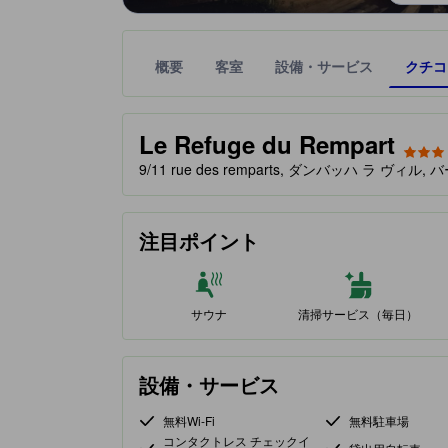
概要
客室
設備・サービス
クチコ
星評価は、提携サイトから受け取った情報であり、
tooltip
星評価、最高5の内3
Le Refuge du Rempart
9/11 rue des remparts, ダンバッハ ラ ヴィル, 
注目ポイント
サウナ
清掃サービス（毎日）
設備・サービス
無料Wi-Fi
無料駐車場
コンタクトレス チェックイ