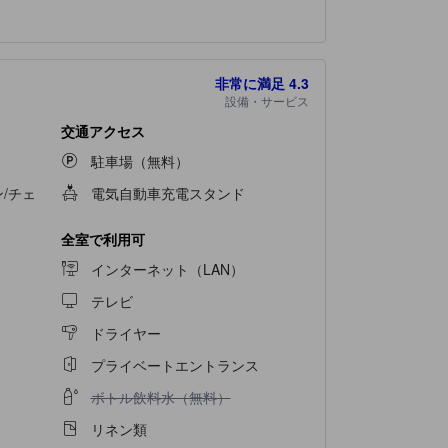
バスルームの重要性を理解している当宿泊施設で
24時間ご利用いただけます。
Le Refuge du
堪能ください。
非常に満足
4.3
設備・サービス
交通アクセス
駐車場（無料）
/チェ
電気自動車充電スタンド
全室で利用可
インターネット（LAN）
テレビ
ドライヤー
プライベートエントランス
ボトル飲料水（無料）不可
ボトル飲料水（無料）
リネン類