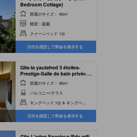
Bedroom Cottage)
部屋のサイズ： 40m²
眺望：庭園
クイーンベッド 1台
日付を指定して料金を表示する
Gîte-la yautafred 3 étoiles-
Prestige-Salle de bain privée-
...
Terrasse
部屋のサイズ： 95m²
バルコニー/テラス
キングベッド 1台 & キングベッド 1台 & シング...
日付を指定して料金を表示する
Gîte-L'eden Spacieux Rdc wifi