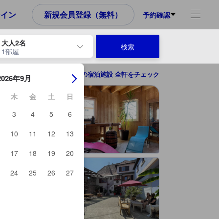
め、これから宿泊選びをされるユーザーにとっても参考となる信頼でき
ンイン
新規会員登録（無料）
予約確認
大人2名
検索
1部屋
ーを使用して、チェックイン日とチェックアウト日を移動します。エン
バールの宿泊施設 全軒をチェック
2026年9月
木
金
土
日
3
4
5
6
10
11
12
13
17
18
19
20
24
25
26
27