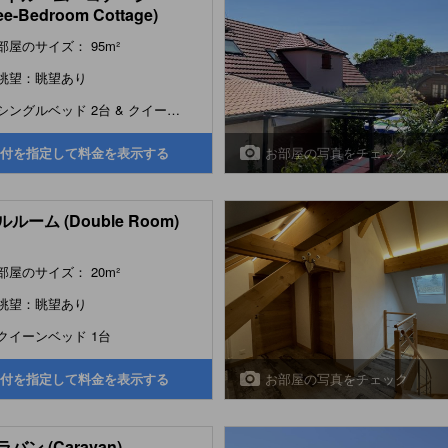
ee-Bedroom Cottage)
部屋のサイズ： 95m²
眺望：眺望あり
シングルベッド 2台 & クイーンベッド 1台 & ク...
お部屋の写真をチェック
付を指定して料金を表示する
ルーム (Double Room)
部屋のサイズ： 20m²
眺望：眺望あり
クイーンベッド 1台
お部屋の写真をチェック
付を指定して料金を表示する
バン (Caravan)