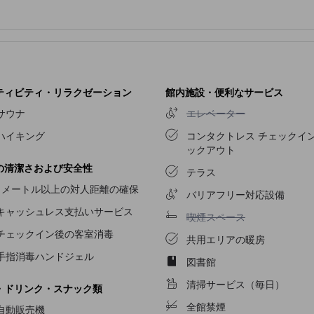
要なものがすべて揃っている客室もあるので、喉が渇いても安心です。
しております。
Le Refuge du Rempart
では、軽食や飲料の自動販売機を
ください。一日の疲れをスパ施設で癒し、温かなリラクゼーションをご
ティビティ・リラクゼーション
館内施設・便利なサービス
エレベーター不可
サウナ
エレベーター
ハイキング
コンタクトレス チェックイン
ックアウト
の清潔さおよび安全性
テラス
1メートル以上の対人距離の確保
バリアフリー対応設備
キャッシュレス支払いサービス
喫煙スペース不可
喫煙スペース
チェックイン後の客室消毒
共用エリアの暖房
手指消毒ハンドジェル
図書館
清掃サービス（毎日）
・ドリンク・スナック類
全館禁煙
自動販売機