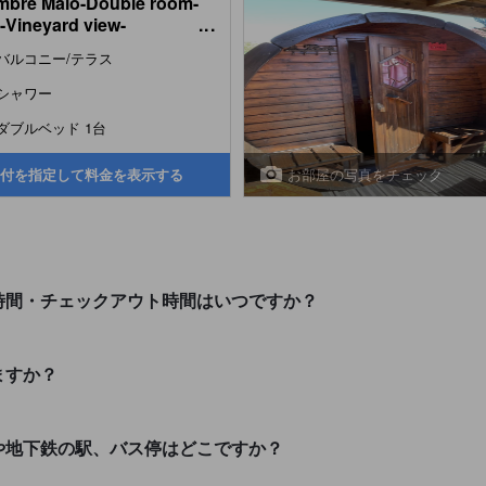
bre Malo-Double room-
-Vineyard view-
...
munal washrooms
バルコニー/テラス
シャワー
ダブルベッド 1台
お部屋の写真をチェック
付を指定して料金を表示する
ックイン時間・チェックアウト時間はいつですか？
りますか？
近い電車や地下鉄の駅、バス停はどこですか？