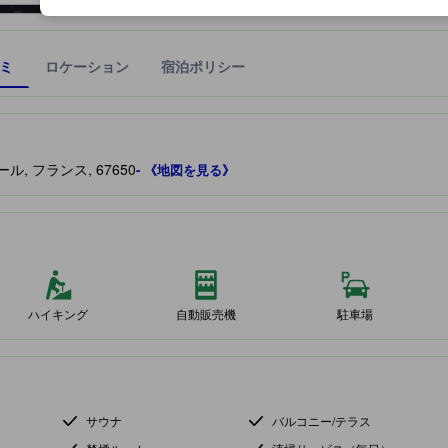
ミ
ロケーション
宿泊ポリシー
宿泊施設に備わっていると予測される快適さや客室のレベルを示すもの
バール, フランス, 67650
- 《地図を見る》
ハイキング
自動販売機
駐車場
サウナ
バルコニー/テラス