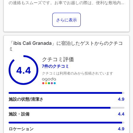
の連絡もスムーズです。お車でお越しの際は、便利な敷地内
駐車場をご利用ください。コンシェルジュサービスなど、フ
ロントデスクで必要なサポートをいつでも受けることができ
さらに表示
ます。 くつろぎたい方のために、ルームサービスなどの設
備・サービスが簡単に利用できるようになっています。ibis
Cali Granadaでの滞在を満喫しましょう。 すべてのお客様の
健康と利便性を確保するため、当宿泊施設内は全面禁煙とな
「ibis Cali Granada」に宿泊したゲストからのクチコ
っております。 Ibis Cali Granadaでは、快適なご滞在をサポ
ミ
ートする便利な設備とサービスを備えた客室をご用意してい
ます。より楽しい滞在のために、当宿泊施設の一部の客室に
クチコミ評価
はエアコンまたはリネンサービスを備えています。Ibis Cali
7件のクチコミ
4.4
Granadaの特定の客室では、バスルームにバスローブ、タオ
クチコミは利用者のみから投稿されています
ル、ドライヤーをご用意しております。 Ibis Cali Granadaで
は、敷地内で朝食をお召し上がりいただけますので、ストレ
スなく一日をスタートできます。ご滞在中、当宿泊施設で
は、ご満足いただけるお料理の数々をご堪能いただけます。
ご到着後は、楽しい館内イブニングエンターテイメントをお
施設の状態/清潔さ
4.9
見逃しなく。Ibis Cali Granadaでは、お客様が滞在中に楽し
めるレジャー設備も充実しています。 休暇中にフィットネス
施設・設備
4.4
を楽しみたいお客様は、フィットネスセンターをご利用くだ
さい。
ロケーション
4.9