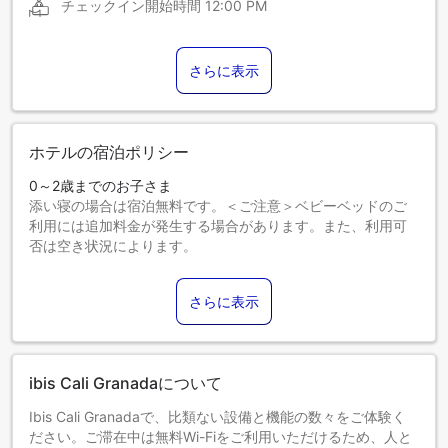
チェックイン開始時間
12:00 PM
さらに表示
ホテルの宿泊ポリシー
0～2歳までのお子さま
添い寝の場合は宿泊無料です。＜ご注意＞ベビーベッドのご
利用には追加料金が発生する場合があります。また、利用可
否は空き状況によります。
3～11歳までのお子さま
添い寝の場合は宿泊無料です。
さらに表示
12歳以上のゲストは大人とみなされます。
エキストラベッドの追加可否は、お部屋タイプにより異なり
ます。各部屋タイプ欄の記載をご確認ください。
ibis Cali Granadaについて
Ibis Cali Granadaで、比類ない設備と機能の数々をご体験く
ださい。ご滞在中は無料Wi-Fiをご利用いただけるため、人と