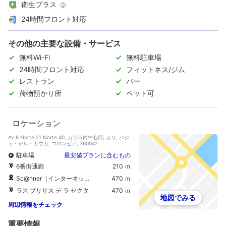
衛生プラス
24時間フロント対応
その他の主要な設備・サービス
無料Wi-Fi
無料駐車場
24時間フロント対応
フィットネス/ジム
レストラン
バー
荷物預かり所
ペット可
ロケーション
Av 8 Norte 21 Norte 40, カリ市内中心部, カリ, バジ
ェ・デル・カウカ, コロンビア, 760042
駐車場
最安値プランに含むもの
6番街通廊
210 ｍ
Sc@nner（インターネット）
470 ｍ
ラス ブリサス デ ラ セクタ
470 ｍ
地図でみる
周辺情報をチェック
重要情報