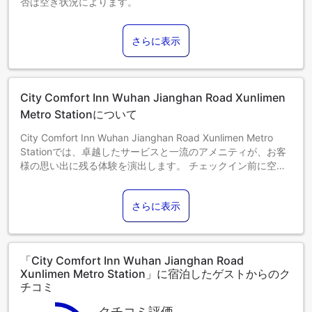
否は空き状況によります。
3～12歳までのお子さま
添い寝の場合は宿泊無料です。
さらに表示
13歳以上のゲストは大人とみなされます。
エキストラベッドの追加可否は、お部屋タイプにより異なり
ます。各部屋タイプ欄の記載をご確認ください。
City Comfort Inn Wuhan Jianghan Road Xunlimen
Metro Stationについて
City Comfort Inn Wuhan Jianghan Road Xunlimen Metro
Stationでは、卓越したサービスと一流のアメニティが、お客
様の思い出に残る体験を演出します。 チェックイン前に空港
送迎サービスを手配することで、ご到着からご出発までシー
ムレスで効率的なご滞在をお約束します。City Comfort Inn
さらに表示
Wuhan Jianghan Road Xunlimen Metro Stationのランドリー
サービスを利用すれば、一番お気に入りの服装を繰り返し楽
しむことができます。City Comfort Inn Wuhan Jianghan
Road Xunlimen Metro Stationの客室は、快適で家庭的な雰囲
「City Comfort Inn Wuhan Jianghan Road
気をお客様に提供するために、心を込めて作られ、飾られて
Xunlimen Metro Station」に宿泊したゲストからのク
おります。 エアコンやリネンサービスを備えた客室もあり、
チコミ
快適にお過ごしいただけます。一部の客室では、室内でのビ
デオストリーミング、日刊新聞、テレビなどの娯楽をお楽し
クチコミ評価