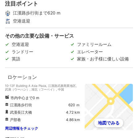
注目ポイント
江漢路歩行街まで620 m
空港送迎
その他の主要な設備・サービス
空港送迎
ファミリールーム
ランドリー
エレベーター
英語
家族・お子様に優しい設備
ロケーション
10-12F Building A Asia Plaza, 江漢路武廣商業地区,
武漢（ウーハン）, 湖北（フーベイ）, 中国
市内中心まで0 m
江漢路歩行街
620 ｍ
武漢長江大橋
4.72 km
戸部巷
4.86 km
地図でみる
周辺情報をチェック