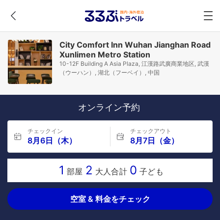
City Comfort Inn Wuhan Jianghan Road
Xunlimen Metro Station
10-12F Building A Asia Plaza, 江漢路武廣商業地区, 武漢
（ウーハン）, 湖北（フーベイ）, 中国
オンライン予約
チェックイン
チェックアウト
8月6日（木）
8月7日（金）
1
2
0
部屋
大人合計
子ども
空室 & 料金をチェック