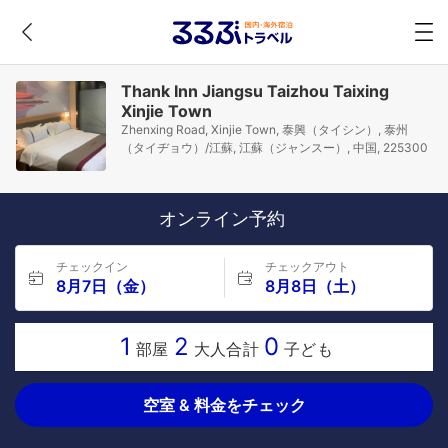
Thank Inn Jiangsu Taizhou Taixing
Xinjie Town
Zhenxing Road, Xinjie Town, 泰興（タイシン）, 泰州
（タイヂョウ）/江蘇, 江蘇（ジャンスー）, 中国, 225300
オンライン予約
チェックイン
チェックアウト
8月7日（金）
8月8日（土）
1
2
0
部屋
大人合計
子ども
空室 & 料金をチェック