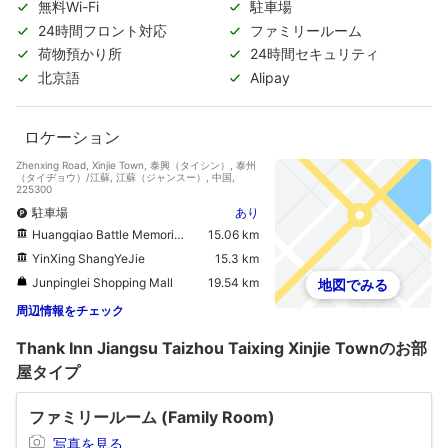
無料Wi-Fi
駐車場
24時間フロント対応
ファミリールーム
荷物預かり所
24時間セキュリティ
北京語
Alipay
ロケーション
Zhenxing Road, Xinjie Town, 泰興（タイシン）, 泰州
（タイヂョウ）/江蘇, 江蘇（ジャンスー）, 中国,
225300
駐車場
あり
Huangqiao Battle Memorial Hall
15.06 km
YinXing ShangYeJie
15.3 km
Junpinglei Shopping Mall
19.54 km
地図でみる
周辺情報をチェック
Thank Inn Jiangsu Taizhou Taixing Xinjie Townのお部
屋タイプ
ファミリールーム (Family Room)
写真を見る