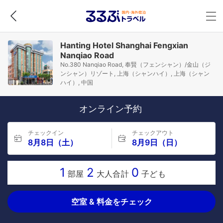
Hanting Hotel Shanghai Fengxian
Nanqiao Road
No.380 Nanqiao Road, 奉賢（フェンシャン）/金山（ジ
ンシャン）リゾート, 上海（シャンハイ）, 上海（シャン
ハイ）, 中国
オンライン予約
チェックイン
チェックアウト
8月8日（土）
8月9日（日）
1
2
0
部屋
大人合計
子ども
空室 & 料金をチェック