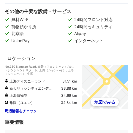
その他の主要な設備・サービス
無料Wi-Fi
24時間フロント対応
荷物預かり所
24時間セキュリティ
北京語
Alipay
UnionPay
インターネット
ロケーション
No.380 Nanqiao Road, 奉賢（フェンシャン）/金山
（ジンシャン）リゾート, 上海（シャンハイ）, 上海
（シャンハイ）, 中国
上海ディズニーランド
31.51 km
新天地（シンティエンディ）
33.88 km
上海博物館
34.69 km
地図でみる
豫園（ユエン）
34.84 km
周辺情報をチェック
重要情報