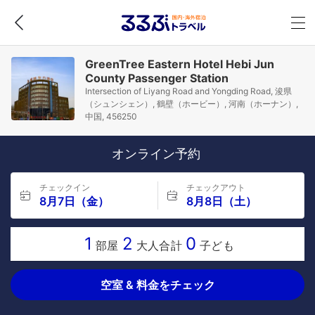
GreenTree Eastern Hotel Hebi Jun
County Passenger Station
Intersection of Liyang Road and Yongding Road, 浚県
（シュンシェン）, 鶴壁（ホービー）, 河南（ホーナン）,
中国, 456250
オンライン予約
チェックイン
チェックアウト
8月7日（金）
8月8日（土）
1
2
0
部屋
大人合計
子ども
空室 & 料金をチェック