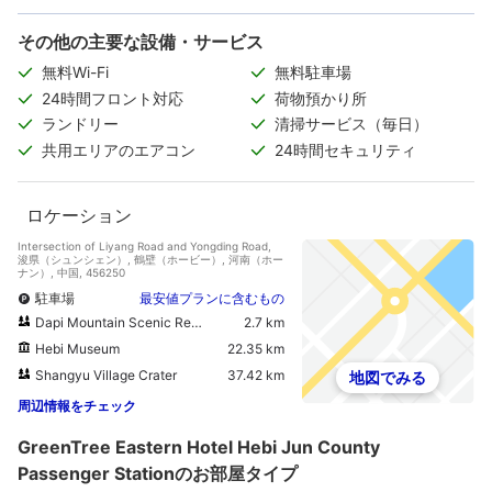
その他の主要な設備・サービス
無料Wi-Fi
無料駐車場
24時間フロント対応
荷物預かり所
ランドリー
清掃サービス（毎日）
共用エリアのエアコン
24時間セキュリティ
ロケーション
Intersection of Liyang Road and Yongding Road,
浚県（シュンシェン）, 鶴壁（ホービー）, 河南（ホー
ナン）, 中国, 456250
駐車場
最安値プランに含むもの
Dapi Mountain Scenic Resort
2.7 km
Hebi Museum
22.35 km
Shangyu Village Crater
37.42 km
地図でみる
周辺情報をチェック
GreenTree Eastern Hotel Hebi Jun County
Passenger Stationのお部屋タイプ