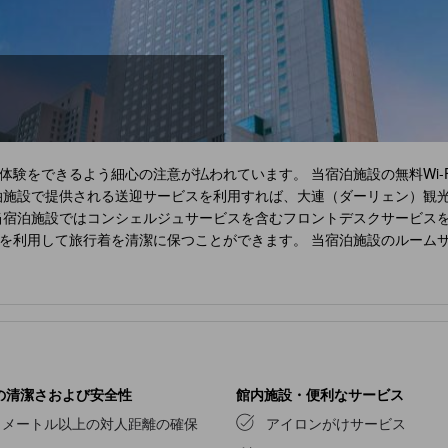
験をできるよう細心の注意が払われています。 当宿泊施設の無料Wi-
泊施設で提供される送迎サービスを利用すれば、大連（ダーリェン）観
当宿泊施設ではコンシェルジュサービスを含むフロントデスクサービスを
を利用して旅行着を清潔に保つことができます。 当宿泊施設のルームサ
りません。必要なものはコンビニで調達できます。当宿泊施設内は禁煙
す。 最高のくつろぎをお約束するため、客室は魅力的なデザインで、
エアコンやリネンサービスを備えた客室をご用意しております。
ルイシ
ザインの客室があります。一部の客室には、室内ビデオストリーミング
定の部屋には、コーヒーや紅茶を淹れるのに必要なものがすべて揃って
在をお約束します。 洗練されたレジャーを体験するなら、エグゼクティ
大連
では、いつでも美味しいお食事をご堪能いただけます。 旅の始ま
の清潔さおよび安全性
館内施設・便利なサービス
いをお楽しみいただけます。食事に出かけたくない場合は、当宿泊施設
1メートル以上の対人距離の確保
アイロンがけサービス
スタンスにより、食料品をお部屋までお届けいたします。一日中、
ルイ