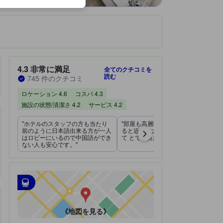
です。
宿泊施設のクチコミスコア：4.3 / 5 非常に満足 745 件のクチコミ
4.3
非常に満足
全てのクチコミを
読む
745 件のクチコミ
ロケーション 4.6
コスパ 4.3
施設の状態/清潔さ 4.2
サービス 4.2
"ホテルのスタッフの方も当たり
"部屋も高層階でカーテンを開け
前のように日本語出来る方が一人
ると近くに大きな公園と山が見え
はロビーにいるので中国語ができ
て とても良かったです。"
ない人も安心です。"
最寄の交通機関
tooltip
•
最寄の駅：大連駅（距離0.81km）
•
最寄の駅：大連建設街 バス乗り場（距離0.89km）
《地図を見る》