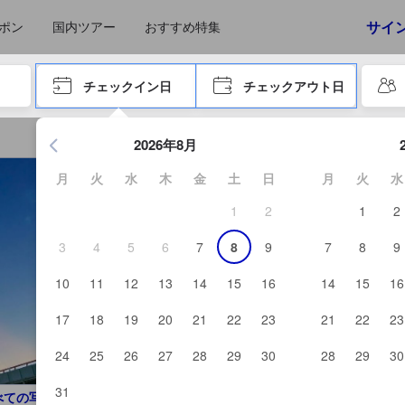
えたゲストから提供されています。実際の経験に基づいた内容であるた
サイ
ポン
国内ツアー
おすすめ特集
やタブキーで進み、エンターキーを押して内容を確定して、検索します。
チェックイン日
チェックアウト日
エンターキーを押して日付選択画面の操作を開始します。方向キ
2026年8月
月
火
水
木
金
土
日
月
火
水
1
2
1
2
3
4
5
6
7
8
9
7
8
9
10
11
12
13
14
15
16
14
15
16
17
18
19
20
21
22
23
21
22
23
24
25
26
27
28
29
30
28
29
30
31
べての写真を見る