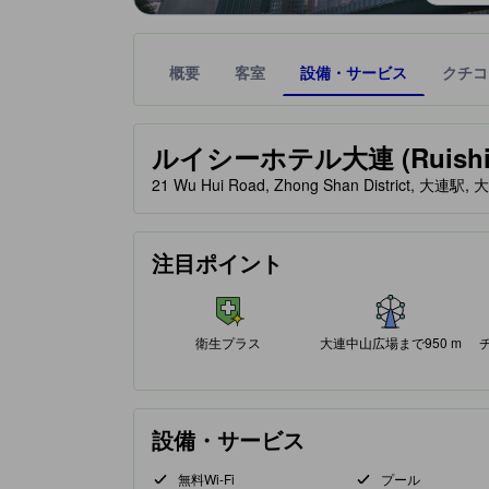
概要
客室
設備・サービス
クチコ
星評価は、提携サイトから受け取った情報であり、
tooltip
星評価、最高5の内5
ルイシーホテル大連 (Ruishi Ho
21 Wu Hui Road, Zhong Shan District, 
チェックイン（24時間対応）
空港送迎
注目ポイント
71%が好評価
100%が好評価
クチコミに基づく評価
クチコミに基づく評価
"大連の空港、大連駅、大連北駅から近くてとても便
衛生プラス
大連中山広場まで950 m
設備・サービス
無料Wi-Fi
プール