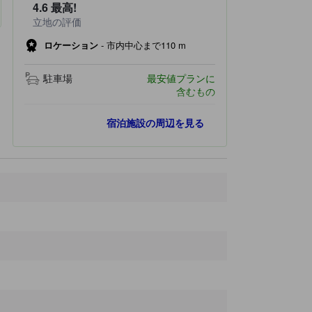
4.6
最高!
立地の評価
ロケーション
-
市内中心まで110 m
駐車場
最安値プランに
含むもの
人気スポット
宿泊施設の周辺を見る
大連中山広場
960 ｍ
労動公園
1.1 km
勝利広場
1.1 km
大連人民広場
2.9 km
星海広場
5.5 km
最寄りスポット
Kaile MAK Mall (green muddy roads)
80 ｍ
大連青泥洼路
120 ｍ
DaLian QingNiWa ShangYeJie
150 ｍ
Metropolitan Mall
180 ｍ
Kaile MAK Mall (five road)
250 ｍ