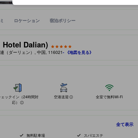
ミ
ロケーション
宿泊ポリシー
宿泊施設に備わっていると予測される快適さや客室のレベルを示すもの
tel Dalian)
大連駅, 大連（ダーリェン）, 中国, 116021
- 《地図を見る》
利です。"
チェックイン（24時間対
空港送迎
全室で無料Wi-Fi
応）
全て表示
無料駐車場
スパ/エステ