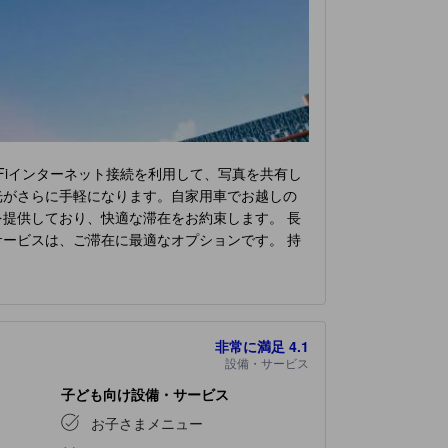
Fiインターネット接続を利用して、写真を共有し
光がさらに手軽になります。自家用車でお越しの
提供しており、快適な滞在をお約束します。 長
ービスは、ご滞在に最適なオプションです。 持
となっておりますのでご注意ください。 限られ
基本的な生活必需品をすべて備え、楽しい滞在を
ーホテル大連
の一部客室では、独立したリビング
、日刊新聞、テレビなどのアミューズメント設備
非常に満足
4.1
いて便利です。 客室のバスルームには、必要な
設備・サービス
ブラウンジにぜひお立ち寄りください。 楽しい
りは、おいしいコーヒーでいかがですか？当宿泊
子ども向け設備・サービス
にある魅力的な料理の選択肢をいつでも利用でき
お子さまメニュー
シーホテル大連
で楽しめるアクティビティで遊び