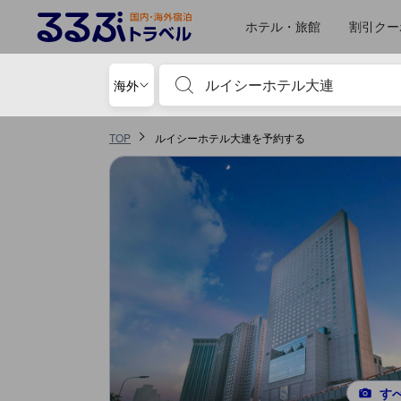
るるぶトラベルに掲載されているクチコミは実際に予約をし、宿泊を終
tooltip
詳細を見る
ロケーションスコア 5点満点中4.6点 大連（ダーリェン）における高スコア
コスパスコア 5点満点中4.3点 大連（ダーリェン）における高スコア
施設の状態/清潔さスコア 5点満点中4.2点
サービススコア 5点満点中4.2点 大連（ダーリェン）における高スコア
施設・設備スコア 5点満点中4.1点
お部屋の快適さ・クオリティスコア 5点満点中3.9点
ホテル・旅館
割引クー
宿泊施設名やキーワードを入力し、矢印キー
海外
TOP
ルイシーホテル大連を予約する
す