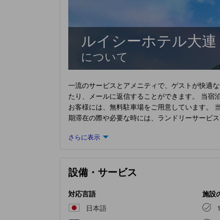
ルイシーホテル大連
について
一流のサービスとアメニティで、ゲストが快適な体
たり、メールに返信することができます。 当宿
お客様には、無料駐車場をご用意しています。 
期滞在の際や必要な時には、ランドリーサービス
ってくるのを忘れたとしても、大きな問題にはな
さらに表示
た指定区域では、喫煙は排他的に許可されていま
演出します。快適なご滞在をお約束するため、
ルームやバルコニー、テラスなど、ユニークなデ
設備・サービス
があり、楽しい滞在をお楽しみいただけます。特
バスアメニティが備え付けられており、快適な滞
朝食は一日の始まりに最適です。
ルイシーホテル
対応言語
施設
施設では、淹れたての極上コーヒーの爽快な味わ
日本語
ます。
ルイシーホテル大連
独自のデリバリーアシ