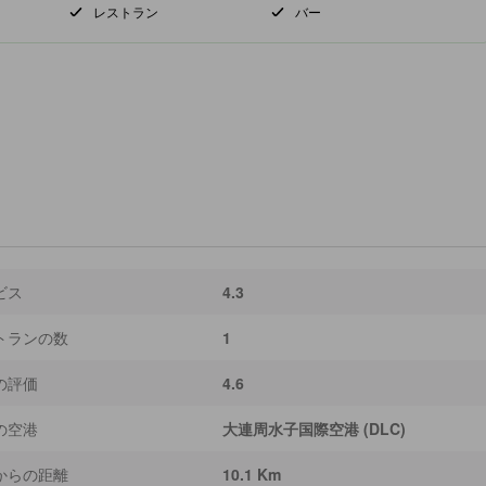
レストラン
バー
ビス
4.3
トランの数
1
の評価
4.6
の空港
大連周水子国際空港 (DLC)
からの距離
10.1 Km