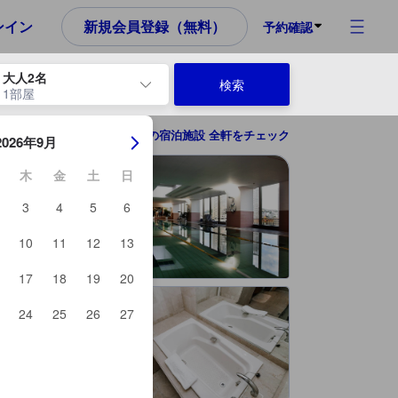
め、これから宿泊選びをされるユーザーにとっても参考となる信頼でき
ンイン
新規会員登録（無料）
予約確認
大人2名
検索
1部屋
ーを使用して、チェックイン日とチェックアウト日を移動します。エン
大連（ダーリェン）の宿泊施設 全軒をチェック
2026年9月
木
金
土
日
3
4
5
6
10
11
12
13
17
18
19
20
24
25
26
27