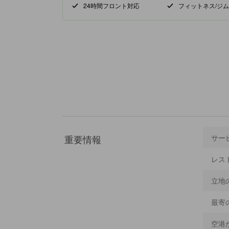
24時間フロント対応
フィットネス/ジム
重要情報
サー
レス
立地
最寄
空港