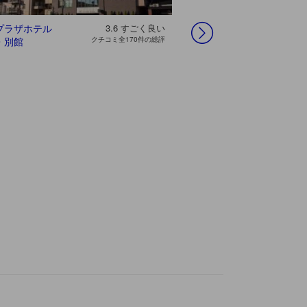
プラザホテル
3.6
すごく良い
ベッセルホテルカ
アルモントホテル
ホテルエルシエン
ホテル エミオ
リノホテル京都
ソラリア西鉄ホテ
ＯＭＯ５京都三
都シティ 近鉄京
・別館
クチコミ全170件の総評
ンパーナ京都五条
京都
ト京都八条口
ン 京都
ル京都プレミア 三
条 ｂｙ 星野リ
都駅
条鴨川
ゾート
The Onsen on the 2nd floor
Best location as it’s opposi
equipped.
bus bay.
, Singapore
, Singapore
Tan
Lee