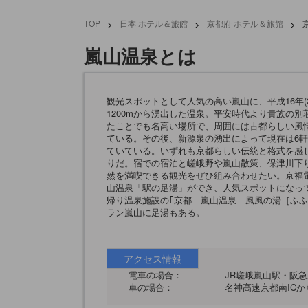
TOP
>
日本 ホテル＆旅館
>
京都府 ホテル＆旅館
>
嵐山温泉
とは
観光スポットとして人気の高い嵐山に、平成16年(2
1200mから湧出した温泉。平安時代より貴族の別
たことでも名高い場所で、周囲には古都らしい風
ている。その後、新源泉の湧出によって現在は6
ていている。いずれも京都らしい伝統と格式を感
りだ。宿での宿泊と嵯峨野や嵐山散策、保津川下
然を満喫できる観光をぜひ組み合わせたい。京福
山温泉「駅の足湯」ができ、人気スポットになっ
帰り温泉施設の｢京都 嵐山温泉 風風の湯［ふふ
ラン嵐山に足湯もある。
アクセス情報
電車の場合：
JR嵯峨嵐山駅・阪
車の場合：
名神高速京都南ICか