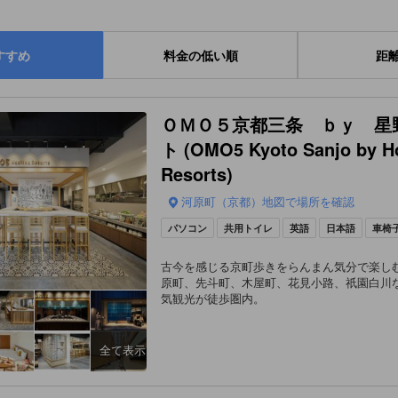
すすめ
料金の低い順
距
ＯＭＯ５京都三条 ｂｙ 星
ト (OMO5 Kyoto Sanjo by H
Resorts)
河原町（京都）地図で場所を確認
パソコン
共用トイレ
英語
日本語
車椅
古今を感じる京町歩きをらんまん気分で楽し
原町、先斗町、木屋町、花見小路、祇園白川
気観光が徒歩圏内。
全て表示