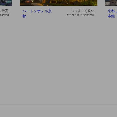
5
最高!
ハートンホテル京
3.8
すごく良い
京都
件の総評
都
クチコミ全147件の総評
本館