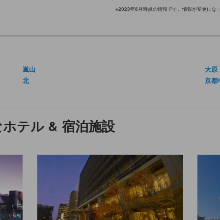
※2023年6月時点の情報です。情報が変更に
嵐山
大原
北
京都
ホテル & 宿泊施設