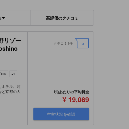
離
高評価のクチコミ
野リゾー
5
クチコミ1件
oshino
子OK
+1
むホテル。河
など京都の人
1泊あたりの平均料金
¥ 19,089
空室状況を確認