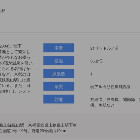
京都
004)、地下
湯量
81リットル／分
荘地として繁栄し
情が今もなお残っ
泉温
35.2℃
軒の宿が温泉を引い
じられる名宿ばか
源泉数
1
りなど、京都の自
電鉄嵐山駅には嵐
ている。また、日
泉質
弱アルカリ性単純温泉
のゆ］｣、レスト
効能
神経痛、筋肉痛、関節痛、
疾、美肌など
急嵐山線嵐山駅・京福電鉄嵐山線嵐山駅下車
ら国道1号・9号、府道29号経由10km