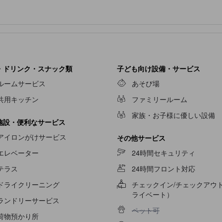
・ドリンク・スナック類
子ども向け設備・サービス
ルームサービス
あそび場
共用キッチン
ファミリールーム
家族・お子様に優しい設備
施設・便利なサービス
アイロンがけサービス
その他サービス
エレベーター
24時間セキュリティ
テラス
24時間フロント対応
ドライクリーニング
チェックイン/チェックアウ
ライベート）
ランドリーサービス
ペット可不可
ペット可
荷物預かり所