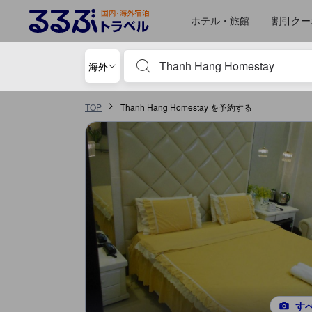
るるぶトラベルに掲載されているクチコミは実際に予約をし、宿泊を終
tooltip
詳細を見る
ロケーションスコア 5点満点中4.5点 カントーにおける高スコア
サービススコア 5点満点中4.5点 カントーにおける高スコア
コスパスコア 5点満点中4.5点 カントーにおける高スコア
施設の状態/清潔さスコア 5点満点中4.4点 カントーにおける高スコア
施設・設備スコア 5点満点中4.4点 カントーにおける高スコア
移動先はクチコミページ 1
移動先はクチコミページ 1
ホテル・旅館
割引クー
宿泊施設名やキーワードを入力し、矢印キー
海外
TOP
Thanh Hang Homestay を予約する
す