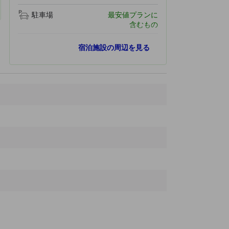
駐車場
最安値プランに
含むもの
人気スポット
宿泊施設の周辺を見る
ムニランスヤラム パゴダ
220 ｍ
カン トー博物館
270 ｍ
ニンキエウワーフ
290 ｍ
オン寺
370 ｍ
タム チュウオン教会
1.1 km
最寄りスポット
ベトコムバンク
150 ｍ
Võ Văn Khiêm
160 ｍ
Sense City
180 ｍ
Phat Hoc Pagoda
180 ｍ
Sence City
180 ｍ