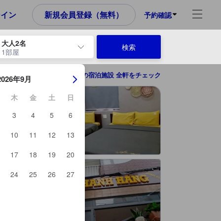
め、これから宿泊選びをされるユーザーにとっても参考となる信頼でき
ンイン
新規会員登録（無料）
予約確認
大人2名
検索
1部屋
ーを使用して、チェックイン日とチェックアウト日を移動します。エン
カントーの宿泊施設 全軒をチェック
2026年9月
木
金
土
日
3
4
5
6
10
11
12
13
17
18
19
20
24
25
26
27