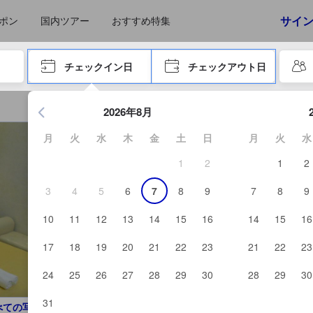
えたゲストから提供されています。実際の経験に基づいた内容であるた
サイ
ポン
国内ツアー
おすすめ特集
やタブキーで進み、エンターキーを押して内容を確定して、検索します。
チェックイン日
チェックアウト日
エンターキーを押して日付選択画面の操作を開始します。方向キ
2026年8月
月
火
水
木
金
土
日
月
火
水
1
2
1
2
3
4
5
6
7
8
9
7
8
9
10
11
12
13
14
15
16
14
15
16
17
18
19
20
21
22
23
21
22
23
24
25
26
27
28
29
30
28
29
30
31
べての写真を見る