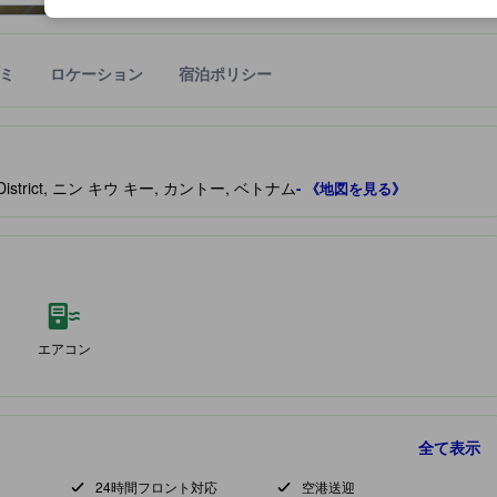
ミ
ロケーション
宿泊ポリシー
宿泊施設に備わっていると予測される快適さや客室のレベルを示すもの
Kieu District, ニン キウ キー, カントー, ベトナム
- 《地図を見る》
エアコン
全て表示
24時間フロント対応
空港送迎