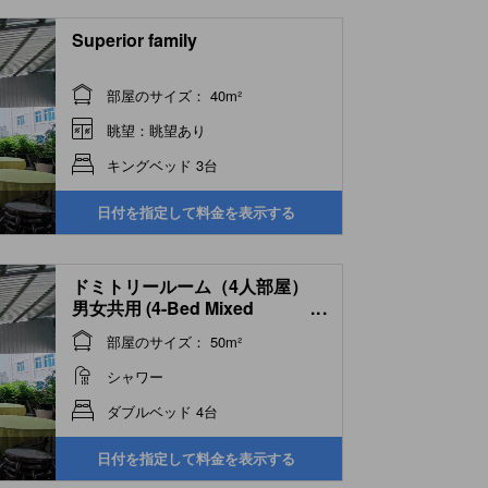
Superior family
部屋のサイズ： 40m²
眺望：眺望あり
キングベッド 3台
日付を指定して料金を表示する
ドミトリールーム（4人部屋）
男女共用 (4-Bed Mixed
...
Dormitory Room)
部屋のサイズ： 50m²
シャワー
ダブルベッド 4台
日付を指定して料金を表示する