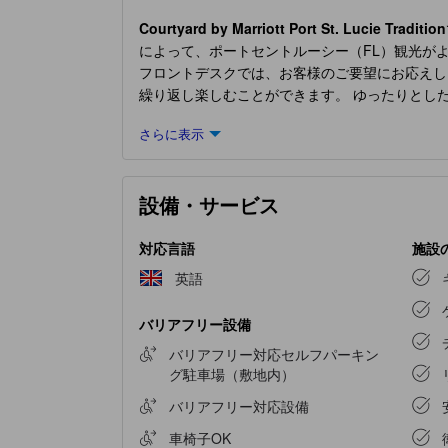
Courtyard by Marriott Port St. Lucie Tradition
によって、ポートセントルーシー（FL）観光が
フロントデスクでは、お客様のご要望にお応え
繰り返し楽しむことができます。 ゆったりとし
Marriott Port St. Lucie Tradition
の客室は、快
さらに表示
オストリーミング、日刊新聞、テレビなどの娯楽
ームのアメニティがお客様の満足度を高める重要
は、館内のカフェで毎日提供される一杯のコーヒ
設備・サービス
しましょう。
Courtyard by Marriott Port St. Lu
対応言語
施設
英語
バリアフリー設備
バリアフリー対応セルフパーキン
グ駐車場（敷地内）
バリアフリー対応設備
車椅子OK