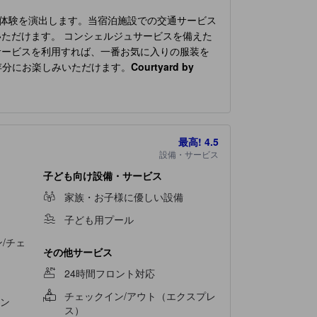
体験を演出します。当宿泊施設での交通サービス
ただけます。 コンシェルジュサービスを備えた
サービスを利用すれば、一番お気に入りの服装を
存分にお楽しみいただけます。
Courtyard by
られております。一部の客室では、室内でのビデ
に必要なものがすべて揃っております。 バスル
ヘアドライヤーをご用意しています。 休日の朝
オプションで、旅の仲間と忘れられない夜を体験
最高!
4.5
ます。
設備・サービス
子ども向け設備・サービス
家族・お子様に優しい設備
子ども用プール
/チェ
その他サービス
24時間フロント対応
チェックイン/アウト（エクスプレ
ン
ス）