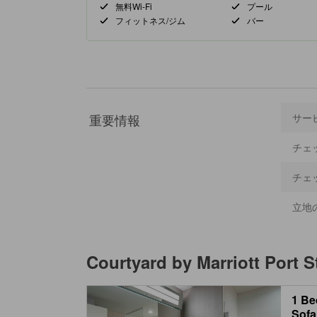
無料Wi-Fi
プール
フィットネス/ジム
バー
重要情報
サー
チェ
チェ
立地
Courtyard by Marriott Port St
1 Be
Sofa