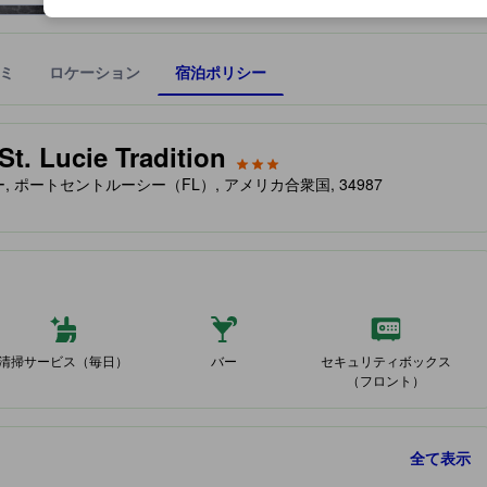
ミ
ロケーション
宿泊ポリシー
宿泊施設に備わっていると予測される快適さや客室のレベルを示すもの
St. Lucie Tradition
ルーシー, ポートセントルーシー（FL）, アメリカ合衆国, 34987
清掃サービス（毎日）
バー
セキュリティボックス
（フロント）
全て表示