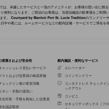
では、卓越したサービスと一流のアメニティが、お客様の思い出に残る
より便利になります。ご宿泊のお客様は、当宿泊施設の駐車場をご利用い
します。
Courtyard by Marriott Port St. Lucie Tradition
のランドリー
た日中や夜には、ルームサービスなどの館内設備・サービスでご滞在を
適で家庭的な雰囲気をお客様に提供するために、心を込めて作られ、飾
をお楽しみいただけます。 一部の客室では、コーヒーや紅茶を淹れるの
性を理解している当宿泊施設では、一部の客室にバスローブ、タオル、
ーから始めましょう。すぐ近くにある当宿泊施設のエンターテイメント
cie Tradition
では、軽食や飲料の自動販売機を24時間ご利用いただけ
の清潔さおよび安全性
館内施設・便利なサービス
キャッシュレス支払いサービス
エレベーター
ゲストおよび従業員の検温実施
コインランドリー
チェックイン後の客室消毒
コンタクトレス チェックイン
ックアウト
リネン・衣類の湯洗い
コンビニ
安全対策・手順を熟知した従業員
セキュリティボックス（フロ
衛生認証取得
ト）