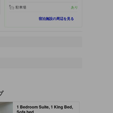
駐車場
あり
最寄りスポット
宿泊施設の周辺を見る
Oak Hammock Park
3.1 km
PGA Village
5.6 km
Superplay USA
6.4 km
PGA Village Golf Club
6.9 km
South County Regional Sports Complex
7.2 km
プ
1 Bedroom Suite, 1 King Bed,
Sofa bed