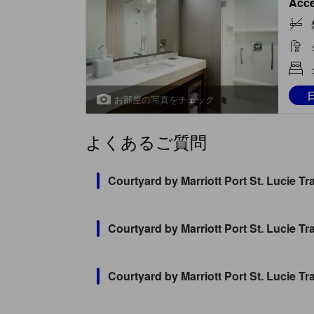
Acce
お部屋の写真をチェック
よくあるご質問
Courtyard by Marriott Port S
Courtyard by Marriott Port S
Courtyard by Marriott Port 