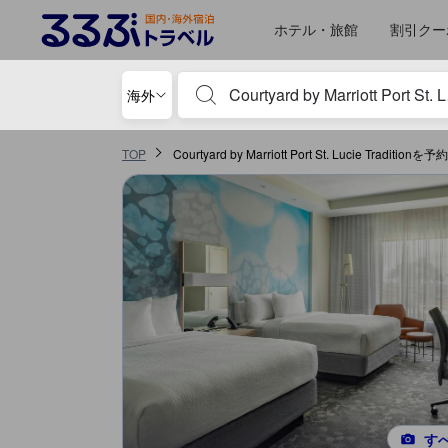
るるぶトラベルに掲載されているクチコミは実際に予約をし、宿泊を終
tooltip
詳細を見る
施設の状態/清潔さスコア 5点満点中5点 ポートセントルーシー（FL）にお
サービススコア 5点満点中5点 ポートセントルーシー（FL）における高スコ
コスパスコア 5点満点中5点 ポートセントルーシー（FL）における高スコア
ロケーションスコア 5点満点中4.8点 ポートセントルーシー（FL）における
施設・設備スコア 5点満点中4.5点 ポートセントルーシー（FL）における高
ホテル・旅館
割引クー
宿泊施設名やキーワードを入力し、矢印キー
海外
TOP
Courtyard by Marriott Port St. Lucie Tradition
す