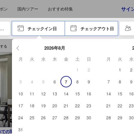
えたゲストから提供されています。実際の経験に基づいた内容であるた
ける高スコア
ア
高スコア
スコア
サイ
ポン
国内ツアー
おすすめ特集
やタブキーで進み、エンターキーを押して内容を確定して、検索します。
チェックイン日
チェックアウト日
エンターキーを押して日付選択画面の操作を開始します。方向キ
を予約する
2026年8月
月
火
水
木
金
土
日
月
火
水
1
2
1
2
3
4
5
6
7
8
9
7
8
9
10
11
12
13
14
15
16
14
15
16
17
18
19
20
21
22
23
21
22
23
24
25
26
27
28
29
30
28
29
30
31
べての写真を見る