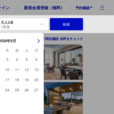
め、これから宿泊選びをされるユーザーにとっても参考となる信頼でき
ンイン
新規会員登録（無料）
予約確認
大人2名
検索
1部屋
ーを使用して、チェックイン日とチェックアウト日を移動します。エン
ポートセントルーシー（FL）の宿泊施設 全軒をチェック
2026年9月
木
金
土
日
3
4
5
6
10
11
12
13
17
18
19
20
24
25
26
27