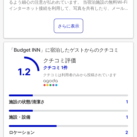
るよう細心の注意が払われています。 当宿泊施設の無料Wi-Fi
インターネット接続を利用して、写真を共有したり、メール
に返信することができます。自家用車でお越しのお客様に
は、無料駐車場をご用意しています。当宿泊施設のルームサ
さらに表示
ービスは、ご滞在に最適なオプションです。当宿泊施設内は
禁煙となっておりますのでご注意ください。最高のくつろぎ
をお約束するため、客室は魅力的なデザインで、基本的な生
活必需品をすべて備え、楽しい滞在を演出します。当宿泊施
「Budget INN」に宿泊したゲストからのクチコミ
設の一部客室では、便利なエアコンやリネンサービスを利用
できます。 一部の客室には、室内ビデオストリーミング、日
クチコミ評価
刊新聞、テレビなどのアミューズメント設備があり、楽しい
クチコミ 1件
1.2
滞在をお楽しみいただけます。 特定の部屋には、コーヒーや
クチコミは利用者のみから投稿されています
紅茶を淹れるのに必要なものがすべて揃っていて便利です。
必須のバスルームも同様に重要で、当宿泊施設には、バスロ
ーブ、タオル、ヘアドライヤーを用意している客室用バスル
ームもあります。 素敵な夜を気軽に体験！当宿泊施設のエン
ターテイメント施設の外に出ることなく、エンターテイメン
施設の状態/清潔さ
1
トな夜をお楽しみください。 昼も夜も、お好きな時に宿泊施
設のセルフサービスの自動販売機でお食事をどうぞ。
施設・設備
1
ロケーション
2