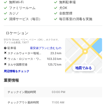
無料Wi-Fi
無料駐車場
ファミリールーム
犬OK
カジノ
全館禁煙
清掃サービス（毎日）
毎日客室の消毒を実施
ロケーション
515 Fir Street, ペリー, ペリー（OK）, オクラホマ,
アメリカ合衆国, 73077
駐車場
最安値プランに含むもの
スティルウォーター地域空港
23.3 km
ウィル・ロジャース・ワールド空港
103.33 km
タルサ国際空港
125.72 km
地図でみる
周辺情報をチェック
重要情報
チェックイン開始時間
03:00 PM
チェックアウト最終時間
11:00 AM