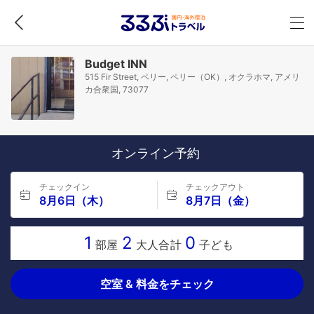
Budget INN
515 Fir Street, ペリー, ペリー（OK）, オクラホマ, アメリ
カ合衆国, 73077
オンライン予約
チェックイン
チェックアウト
8月6日（木）
8月7日（金）
1
2
0
部屋
大人合計
子ども
空室 & 料金をチェック