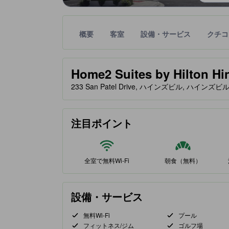
概要
客室
設備・サービス
クチコ
星評価は、提携サイトから受け取った情報であり、
tooltip
星評価、最高5の内3
Home2 Suites by Hilton Hin
233 San Patel Drive, ハインズビル, ハインズ
注目ポイント
全室で無料Wi-Fi
朝食（無料）
設備・サービス
無料Wi-Fi
プール
フィットネス/ジム
ゴルフ場