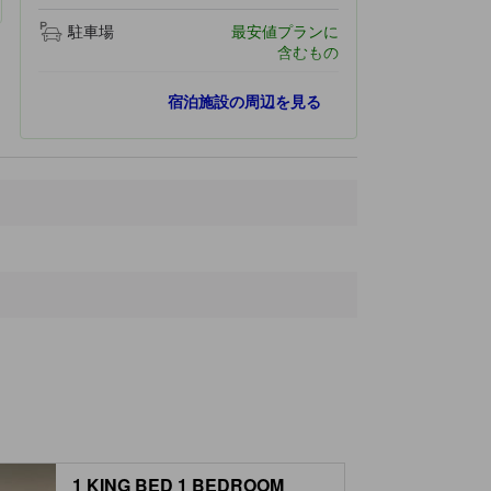
駐車場
最安値プランに
含むもの
最寄りスポット
宿泊施設の周辺を見る
ITPA National Telephone Museum
1.7 km
Bryant Commons
1.7 km
フォート スチュワート ゴルフ コース インク
2.8 km
MidCoast Regional Airport at Wright Army Airfield
4.6 km
フォート スチュワート
21.4 km
1 KING BED 1 BEDROOM