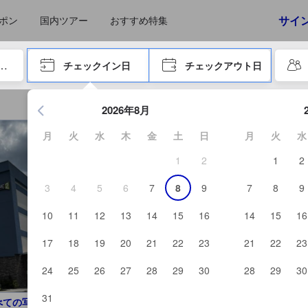
えたゲストから提供されています。実際の経験に基づいた内容であるた
コア
サイ
ポン
国内ツアー
おすすめ特集
やタブキーで進み、エンターキーを押して内容を確定して、検索します。
チェックイン日
チェックアウト日
エンターキーを押して日付選択画面の操作を開始します。方向キ
2026年8月
月
火
水
木
金
土
日
月
火
水
1
2
1
2
3
4
5
6
7
8
9
7
8
9
10
11
12
13
14
15
16
14
15
16
17
18
19
20
21
22
23
21
22
23
24
25
26
27
28
29
30
28
29
30
31
べての写真を見る