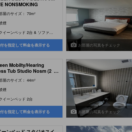
TE NONSMOKING
部屋のサイズ： 70m²
禁煙
クイーンベッド 2台 & ソファーベッド 1台
お部屋の写真をチェック
付を指定して料金を表示する
een Mobilty/Hearing
ss Tub Studio Nosm (2
...
n mobilty/hearing access
部屋のサイズ： 44m²
studio nosm)
禁煙
クイーンベッド 2台
お部屋の写真をチェック
付を指定して料金を表示する
イーンベッド スタジオスイ