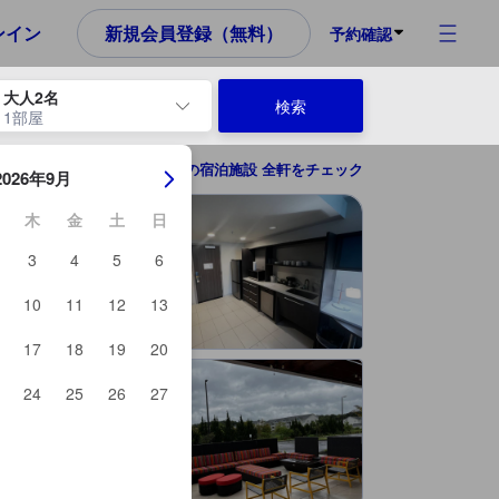
め、これから宿泊選びをされるユーザーにとっても参考となる信頼でき
ンイン
新規会員登録（無料）
予約確認
大人2名
検索
1部屋
ーを使用して、チェックイン日とチェックアウト日を移動します。エン
ハインズビル（GA）の宿泊施設 全軒をチェック
2026年9月
木
金
土
日
3
4
5
6
10
11
12
13
17
18
19
20
24
25
26
27