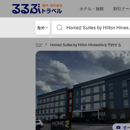
るるぶトラベルに掲載されているクチコミは実際に予約をし、宿泊を終
tooltip
詳細を見る
施設の状態/清潔さスコア 5点満点中4点 ハインズビル（GA）における高ス
施設・設備スコア 5点満点中4点 ハインズビル（GA）における高スコア
ロケーションスコア 5点満点中4点 ハインズビル（GA）における高スコア
サービススコア 5点満点中4点 ハインズビル（GA）における高スコア
コスパスコア 5点満点中4点 ハインズビル（GA）における高スコア
ホテル・旅館
割引クー
宿泊施設名やキーワードを入力し、矢印キー
海外
TOP
Home2 Suites by Hilton Hinesvilleを予約する
す