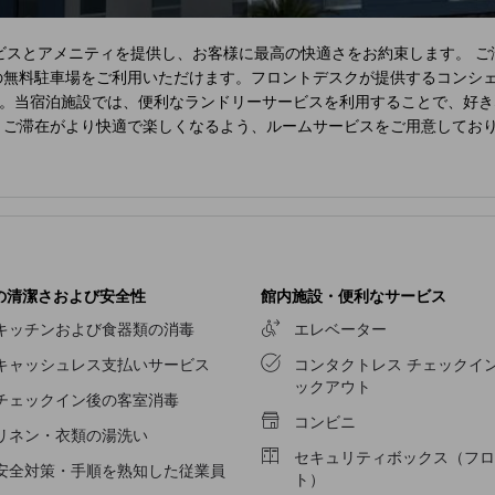
ビスとアメニティを提供し、お客様に最高の快適さをお約束します。 ご
の無料駐車場をご利用いただけます。フロントデスクが提供するコンシ
。当宿泊施設では、便利なランドリーサービスを利用することで、好き
、ご滞在がより快適で楽しくなるよう、ルームサービスをご用意してお
た各客室は、快適さを保ちながら、静かな眠りをお約束する様々な機能
楽しみいただけます。一部の客室では、室内ビデオストリーミング、日
お客様のご要望に応じたお飲み物をご用意しております。 バスローブ
nesville
で一貫してご提供している美味しい無料朝食で、楽しい一日を
評価するでしょう。
Home2 Suites by Hilton Hinesville
には、お客様が
何往復も泳いだりすることで、日々の活力を取り戻すのに最適です。当
う。
の清潔さおよび安全性
館内施設・便利なサービス
キッチンおよび食器類の消毒
エレベーター
キャッシュレス支払いサービス
コンタクトレス チェックイン
ックアウト
チェックイン後の客室消毒
コンビニ
リネン・衣類の湯洗い
セキュリティボックス（フロ
安全対策・手順を熟知した従業員
ト）