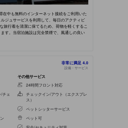
滞在中も無料のインターネット接続をご利用いた
ェルジュサービスを利用して、毎日のアクティビ
な旅行着を清潔に保てるため、荷物を軽くするこ
ります。当宿泊施設は完全禁煙で、風通しの良い
を備えています。エアコンやリネンサービスを備
刊新聞、テレビなど、一流の室内エンターテイメ
、タオル、ドライヤーは一部のゲストルームにご
始めましょう。 自分だけのおいしい料理を作りた
非常に満足
4.0
楽しめるレクリエーション設備があります。当宿
設備・サービス
宿泊施設に立ち寄り、設備の整ったエクササイズ
その他サービス
24時間フロント対応
/チェ
チェックイン/アウト（エクスプレ
ス）
ペットシッターサービス
ン
ペット可
安全/セキュリティ対策