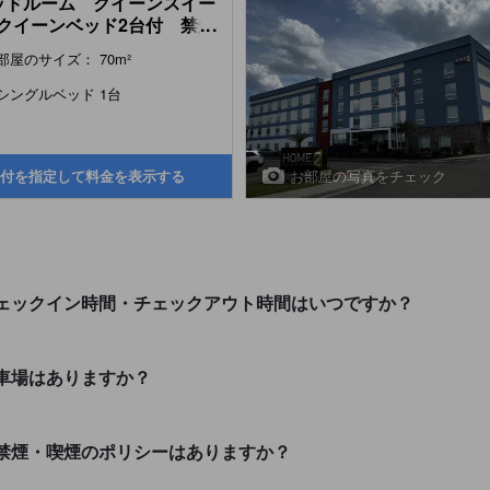
ッドルーム クイーンスイー
クイーンベッド2台付 禁煙
...
-Bedroom Queen Suite
部屋のサイズ： 70m²
 Two Queen Beds - Non-
king)
シングルベッド 1台
お部屋の写真をチェック
付を指定して料金を表示する
nesvilleのチェックイン時間・チェックアウト時間はいつですか？
illeに駐車場はありますか？
svilleでの禁煙・喫煙のポリシーはありますか？