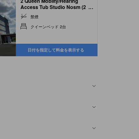
2 Queen Mobilty/Hearing
Access Tub Studio Nosm (2
...
queen mobilty/hearing access
禁煙
tub studio nosm)
クイーンベッド 2台
日付を指定して料金を表示する