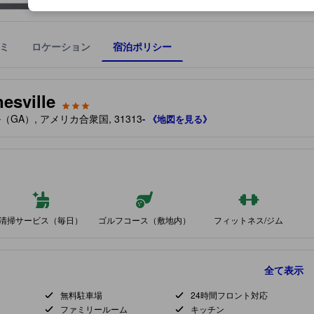
ミ
ロケーション
宿泊ポリシー
宿泊施設に備わっていると予測される快適さや客室のレベルを示すもの
esville
ビル（GA）, アメリカ合衆国, 31313
- 《地図を見る》
清掃サービス（毎日）
ゴルフコース（敷地内）
フィットネス/ジム
全て表示
無料駐車場
24時間フロント対応
ファミリールーム
キッチン