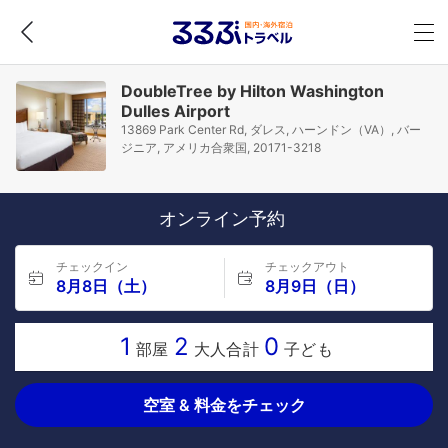
DoubleTree by Hilton Washington
Dulles Airport
13869 Park Center Rd, ダレス, ハーンドン（VA）, バー
ジニア, アメリカ合衆国, 20171-3218
オンライン予約
チェックイン
チェックアウト
8月8日（土）
8月9日（日）
1
2
0
部屋
大人合計
子ども
空室 & 料金をチェック