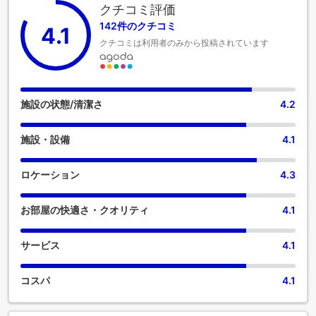
ることができます。 当宿泊施設は完全禁煙です。当宿泊施設
クチコミ評価
には、快適な眠りに必要なすべての便利な設備が整っており
142件のクチコミ
4.1
ます。 一部の客室にはエアコンやリネンのサービスが備わっ
クチコミは利用者のみから投稿されています
ておりますので、快適なご滞在をお楽しみください。一部の
客室には、ビデオストリーミング、日刊紙またはテレビが備
え付けられており、ゲストを楽しませてくれるでしょう。一
部の客室にはコーヒーや紅茶を淹れるのに必要なものがすべ
て揃っているので、のどの渇きを潤すことができます。客室
施設の状態/清潔さ
4.2
のバスルームには、バスローブ、タオル、ドライヤーを備え
付けております。 当宿泊施設内にあるカフェで美味しいコー
施設・設備
4.1
ヒーを味わい、爽やかな朝の喜びを体験しましょう。施設内
のレストランでは、おいしくて利用しやすい食事を選ぶこと
ができるので、旅が空腹から解放されます！当宿泊施設のエ
ロケーション
4.3
ンターテイメント施設で過ごす夜は、旅仲間と出かけるのと
同じくらい楽しいものです。 ご滞在中は、魅力的なアクティ
お部屋の快適さ・クオリティ
4.1
ビティやアメニティをお楽しみいただけます。自分へのご褒
美に、スパ施設で思い出に残るひとときをお過ごしくださ
い。当宿泊施設のフィットネスセンターを、日課のエクササ
サービス
4.1
イズに取り組んだり、汗を流して時差ぼけを解消したりする
ためにご利用ください。
コスパ
4.1