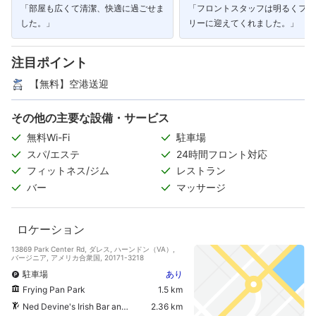
「部屋も広くて清潔、快適に過ごせま
「フロントスタッフは明るくフレ
した。」
リーに迎えてくれました。」
注目ポイント
【無料】空港送迎
その他の主要な設備・サービス
無料Wi-Fi
駐車場
スパ/エステ
24時間フロント対応
フィットネス/ジム
レストラン
バー
マッサージ
ロケーション
13869 Park Center Rd, ダレス, ハーンドン（VA）,
バージニア, アメリカ合衆国, 20171-3218
駐車場
あり
Frying Pan Park
1.5 km
Ned Devine's Irish Bar and Restaurant
2.36 km