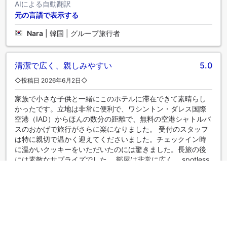
AIによる自動翻訳
元の言語で表示する
Nara
|
韓国 | グループ旅行者
清潔で広く、親しみやすい
5.0
◇投稿日 2026年6月2日◇
家族で小さな子供と一緒にこのホテルに滞在できて素晴らし
かったです。立地は非常に便利で、ワシントン・ダレス国際
空港（IAD）からほんの数分の距離で、無料の空港シャトルバ
スのおかげで旅行がさらに楽になりました。 受付のスタッフ
は特に親切で温かく迎えてくださいました。チェックイン時
に温かいクッキーをいただいたのには驚きました。長旅の後
には素敵なサプライズでした。 部屋は非常に広く、 spotless
で、手入れが行き届いていました。アメニティも充実してい
て配慮が行き届いており、快適でリラックスした滞在を提供
してくれました。全体的に、このホテルは私たちの期待を上
回り、IADを通過する際にはぜひまた利用したいと思います。
強くお勧めします！⭐⭐⭐⭐⭐
AIによる自動翻訳