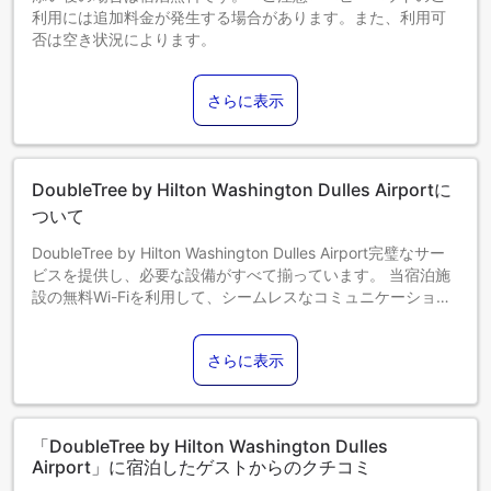
利用には追加料金が発生する場合があります。また、利用可
否は空き状況によります。
3～17歳までのお子さま
添い寝の場合は宿泊無料です。
さらに表示
18歳以上のゲストは大人とみなされます。
エキストラベッドの追加可否は、お部屋タイプにより異なり
ます。各部屋タイプ欄の記載をご確認ください。
DoubleTree by Hilton Washington Dulles Airportに
ついて
DoubleTree by Hilton Washington Dulles Airport完璧なサー
ビスを提供し、必要な設備がすべて揃っています。 当宿泊施
設の無料Wi-Fiを利用して、シームレスなコミュニケーション
を。 当宿泊施設の空港送迎サービスを利用すれば、空港まで
の送迎を簡単に手配できます。 当宿泊施設で提供される交通
さらに表示
サービスのおかげで、ハーンドン（VA）観光がより手軽にな
ります。自家用車でお越しのお客様には、駐車場をご用意し
ております。定評のある当宿泊施設では、お客様のご滞在
中、フロントデスクのスタッフが、コンシェルジュサービス
「DoubleTree by Hilton Washington Dulles
などの様々なサービスを提供しています。 客室での設備・サ
Airport」に宿泊したゲストからのクチコミ
ービスにはルームサービスがあり、くつろいで滞在を満喫す