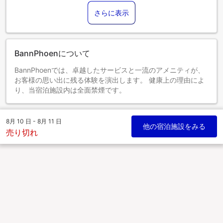
添い寝の場合は宿泊無料です。
さらに表示
13歳以上のゲストは大人とみなされます。
エキストラベッドの追加可否は、お部屋タイプにより異なり
ます。各部屋タイプ欄の記載をご確認ください。
BannPhoenについて
BannPhoenでは、卓越したサービスと一流のアメニティが、
お客様の思い出に残る体験を演出します。 健康上の理由によ
り、当宿泊施設内は全面禁煙です。
8月 10 日 - 8月 11 日
他の宿泊施設をみる
売り切れ