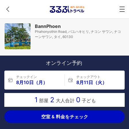
BannPhoen
Phahonyothin Road, パユハキヒリ, ナコン サワン, ナコ
ーンサワン, タイ, 60130
オンライン予約
チェックイン
チェックアウト
8月10日（月）
8月11日（火）
1
2
0
部屋
大人合計
子ども
空室 & 料金をチェック