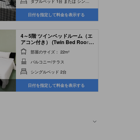
ダブルベッド 1台 または シングルベッド 2台
日付を指定して料金を表示する
4～5階 ツインベッドルーム（エ
アコン付き） (Twin Bed Room
...
with Air Conditioning 4-5th
部屋のサイズ： 22m²
Floor)
バルコニー/テラス
シングルベッド 2台
日付を指定して料金を表示する