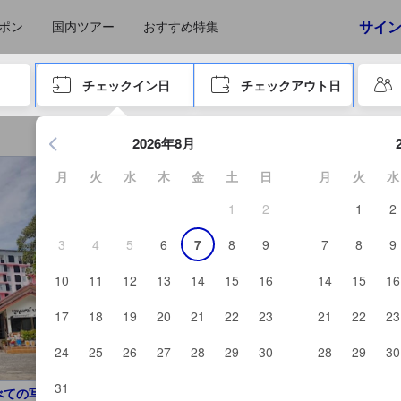
えたゲストから提供されています。実際の経験に基づいた内容であるた
サイ
ポン
国内ツアー
おすすめ特集
やタブキーで進み、エンターキーを押して内容を確定して、検索します。
チェックイン日
チェックアウト日
エンターキーを押して日付選択画面の操作を開始します。方向キ
2026年8月
月
火
水
木
金
土
日
月
火
水
1
2
1
2
3
4
5
6
7
8
9
7
8
9
10
11
12
13
14
15
16
14
15
16
17
18
19
20
21
22
23
21
22
23
24
25
26
27
28
29
30
28
29
30
31
べての写真を見る