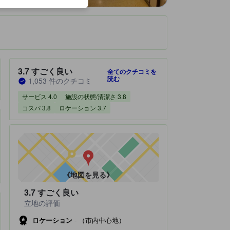
です。
宿泊施設のクチコミスコア：3.7 / 5 すごく良い 1,053 件のクチコミ
3.7
すごく良い
全てのクチコミを
読む
1,053 件のクチコミ
サービス 4.0
施設の状態/清潔さ 3.8
コスパ 3.8
ロケーション 3.7
しており大変人気です。
《地図を見る》
3.7
すごく良い
立地の評価
ロケーション
-
（市内中心地）