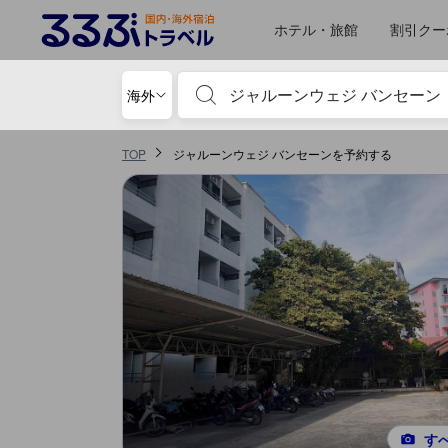
るるぶトラベルに掲載されているクチコミは実際に予約をし、宿泊を終
tooltip
詳細を見る
サービススコア 5点満点中4点 チョンブリーにおける高スコア
施設の状態/清潔さスコア 5点満点中3.8点 チョンブリーにおける高スコア
コスパスコア 5点満点中3.8点 チョンブリーにおける高スコア
ロケーションスコア 5点満点中3.7点 チョンブリーにおける高スコア
施設・設備スコア 5点満点中3.6点 チョンブリーにおける高スコア
移動先はクチコミページ 1
移動先はクチコミページ 1
ホテル・旅館
割引クー
宿泊施設名やキーワードを入力し、矢印キー
海外
TOP
ジャルーンウェジ バンセーンを予約する
す