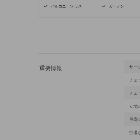
バルコニー/テラス
ガーデン
重要情報
サー
チェ
チェ
立地
最寄
空港