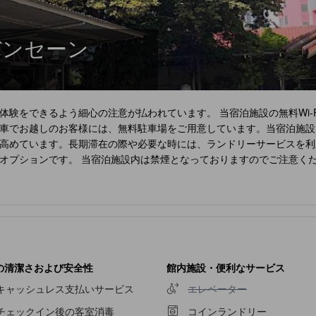
バンセーン
験をできるよう細心の注意が払われています。 当宿泊施設の無料Wi-
車でお越しのお客様には、無料駐車場をご用意しています。当宿泊施設
高めています。長期滞在の際や必要な時には、ランドリーサービスを利
オプションです。 当宿泊施設内は禁煙となっておりますのでご注意くだ
べて備え、楽しい滞在を演出します。 当宿泊施設の一部客室では、便
独立したリビングルームやバルコニー、テラスなど、ユニークなデザイ
ティをご用意しております。 特定の部屋には、コーヒーや紅茶を淹れ
は、バスローブ、タオル、ヘアドライヤーを用意している客室用バスル
う。 運動をさぼりたくない人は、当宿泊施設のフィットネスセンター
の清潔さおよび安全性
館内施設・便利なサービス
エレベーター不可
キャッシュレス支払いサービス
エレベーター
チェックイン後の客室消毒
コインランドリー