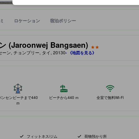
ミ
ロケーション
宿泊ポリシー
宿泊施設に備わっていると予測される快適さや客室のレベルを示すもの
roonwej Bangsaen)
, バンセーン, チョンブリー, タイ, 20130
- 《地図を見る》
にある宿泊施設は、高いロケーション評価・高いクチコミスコアを獲得
バンセンビーチまで440
ビーチから440 ｍ
全室で無料Wi-Fi
m
フィットネス/ジム
荷物預かり所