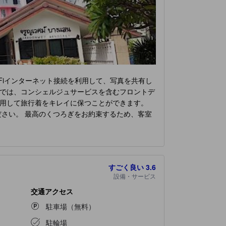
Fiインターネット接続を利用して、写真を共有し
では、コンシェルジュサービスを含むフロントデ
用して旅行着をキレイに保つことができます。
さい。 最高のくつろぎをお約束するため、客室
利なエアコンやリネンサービスを利用できます。
ンの客室があります。客室内でのビデオストリー
るのに必要なものがすべて揃っていて便利です。
ームもあります。 一日中、
ジャルーンウェジ バ
すごく良い
3.6
を訪れることで、活力と健康を維持することがで
設備・サービス
交通アクセス
駐車場（無料）
駐輪場