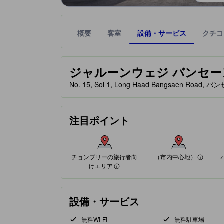
概要
客室
設備・サービス
クチコ
星評価は、提携サイトから受け取った情報であり、
tooltip
星評価、最高5の内2
ジャルーンウェジ バンセーン (Ja
No. 15, Soi 1, Long Haad Bangsaen Road
チョンブリーの旅行者向けエリア
（市内中心地）
注目ポイント
旅慣れたユーザー御用達のエリアです。このエリア
66%が好評価
クチコミに基づく評価
66%が好評価
クチコミに基づく評価
チョンブリーの旅行者向
（市内中心地）
けエリア
設備・サービス
無料Wi-Fi
無料駐車場