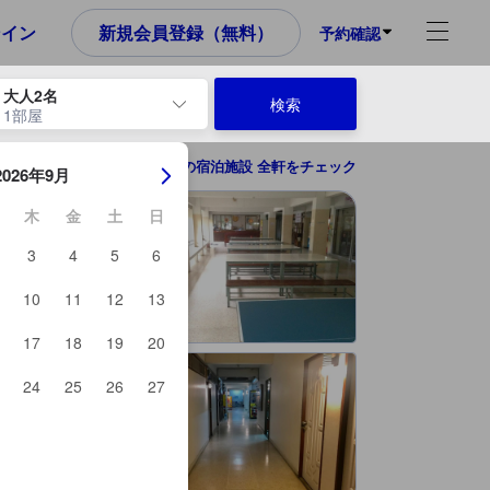
め、これから宿泊選びをされるユーザーにとっても参考となる信頼でき
ンイン
新規会員登録（無料）
予約確認
大人2名
検索
1部屋
ーを使用して、チェックイン日とチェックアウト日を移動します。エン
チョンブリーの宿泊施設 全軒をチェック
2026年9月
木
金
土
日
3
4
5
6
10
11
12
13
17
18
19
20
24
25
26
27