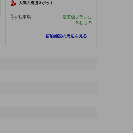
人気の周辺スポット
駐車場
最安値プランに
含むもの
人気スポット
宿泊施設の周辺を見る
バンセンビーチ
440 ｍ
ノンモンマーケット
1.5 km
ワンセーンスック地獄庭園
2.3 km
カオ サームムック
4.0 km
道徳天霊宮
5.3 km
最寄りスポット
Burapha Park
360 ｍ
ブラパ大学
430 ｍ
バンセンビーチ
440 ｍ
Burapha University Hospital
510 ｍ
バンセーン水族館
530 ｍ