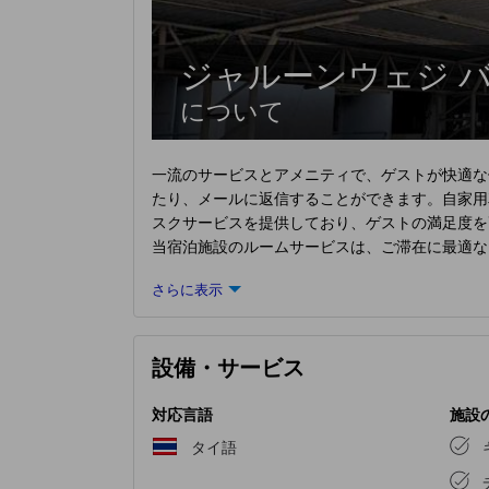
ジャルーンウェジ 
について
一流のサービスとアメニティで、ゲストが快適な体
たり、メールに返信することができます。自家用
スクサービスを提供しており、ゲストの満足度を
当宿泊施設のルームサービスは、ご滞在に最適な
は魅力的なデザインで、基本的な生活必需品をす
さらに表示
ジャルーンウェジ バンセーン
の一部客室では、
ミング、日刊紙、テレビなど、さまざまなアメニ
必須のバスルームも同様に重要で、当宿泊施設に
設備・サービス
ンセーン
で楽しめるアクティビティで遊びましょ
きるでしょう。
対応言語
施設
タイ語