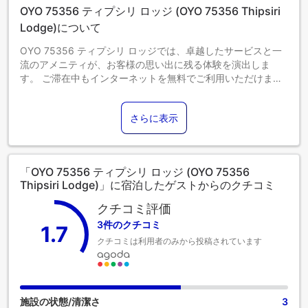
OYO 75356 ティプシリ ロッジ (OYO 75356 Thipsiri
Lodge)について
OYO 75356 ティプシリ ロッジでは、卓越したサービスと一
流のアメニティが、お客様の思い出に残る体験を演出しま
す。 ご滞在中もインターネットを無料でご利用いただけま
す。 ご宿泊のお客様は、当宿泊施設の駐車場をご利用いただ
けます。ゆったりとした日中や夜には、ルームサービスなど
さらに表示
の室内設備・サービスで、お部屋での滞在を最大限にお楽し
みいただけます。 健康上の理由により、当宿泊施設内は全面
禁煙です。喫煙は、当宿泊施設によって指定された喫煙ゾー
ンでのみ許可されています。OYO 75356 ティプシリ ロッジ
「OYO 75356 ティプシリ ロッジ (OYO 75356
の客室は、快適で家庭的な雰囲気をお客様に提供するため
Thipsiri Lodge)」に宿泊したゲストからのクチコミ
に、心を込めて作られ、飾られております。エアコンやリネ
ンサービスを備えた客室もあり、快適にお過ごしいただけま
クチコミ評価
す。一部の客室では、ビデオストリーミング、日刊紙、テレ
3件のクチコミ
1.7
ビなどのエンターテインメントをお楽しみいただけます。一
クチコミは利用者のみから投稿されています
部の客室では、コーヒーや紅茶を淹れるのに必要なものがす
べて揃っております。バスルームのアメニティがお客様の満
足度を高める重要性を理解している当宿泊施設では、一部の
客室にバスローブ、タオル、ヘアドライヤーをご用意してい
ます。
施設の状態/清潔さ
3