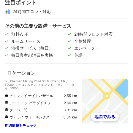
注目ポイント
24時間フロント対応
その他の主要な設備・サービス
無料Wi-Fi
24時間フロント対応
ルームサービス
全館禁煙
清掃サービス（毎日）
エレベーター
毎日客室の消毒を実施
英語
ロケーション
66, Charoen Maung Road Soi 8, Chiang Mai,
50000, シャロンムアン, チェンマイ, チェンマイ, タ
イ, 50000
チエンマイ ナイトバザール
2.55 km
アート イン パラダイス チェンマイ 3Dアート ミュージアム
2.66 km
ターペー門
3.31 km
地図でみる
ウアライ ウォーキングストリート
3.84 km
周辺情報をチェック