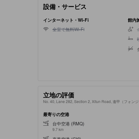
設備・サービス
インターネット・Wi-Fi
館内
全室で無料Wi-Fi不可
全室で無料Wi-Fi
立地の評価
No. 40, Lane 282, Section 2, Xitun Road, 逢甲（フ
最寄りの空港
台中空港 (RMQ)
9.7 km
嘉義空港 (CYI)