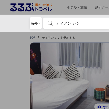
るるぶトラベルに掲載されているクチコミは実際に予約をし、宿泊を終
tooltip
詳細を見る
ロケーションスコア 5点満点中3.2点
コスパスコア 5点満点中2.5点
サービススコア 5点満点中2.4点
施設の状態/清潔さスコア 5点満点中2.3点
施設・設備スコア 5点満点中2.2点
ホテル・旅館
割引クー
宿泊施設名やキーワードを入力し、矢印キー
海外
TOP
ティアン シンを予約する
す