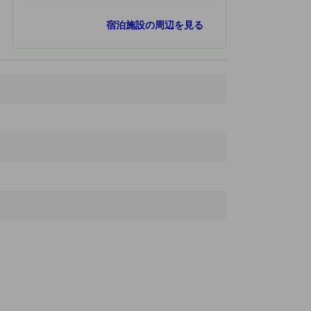
人気スポット
宿泊施設の周辺を見る
メイプルガーデン
1.2 km
台中国家歌劇院
1.7 km
国立自然科学博物館
3.1 km
国立故宮博物院
4.4 km
東海大学
4.7 km
最寄りスポット
Fuxing Road
60 ｍ
Feng Chai Night Market
250 ｍ
逢甲大学
270 ｍ
Green space
470 ｍ
Xuesi Lake
550 ｍ