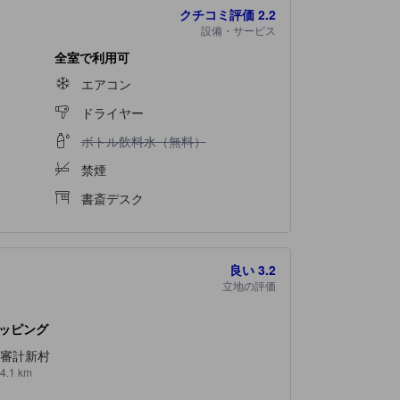
クチコミ評価
2.2
設備・サービス
全室で利用可
エアコン
ドライヤー
ボトル飲料水（無料）不可
ボトル飲料水（無料）
禁煙
書斎デスク
良い
3.2
立地の評価
ッピング
審計新村
4.1 km