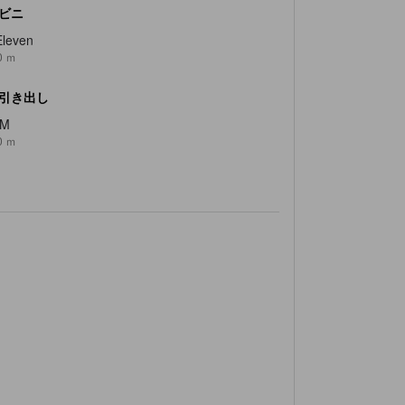
ビニ
Eleven
0 ｍ
引き出し
TM
0 ｍ