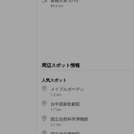
84.0 km
周辺スポット情報
人気スポット
メイプルガーデン
1.2 km
台中国家歌劇院
1.7 km
国立自然科学博物館
3.1 km
国立故宮博物院