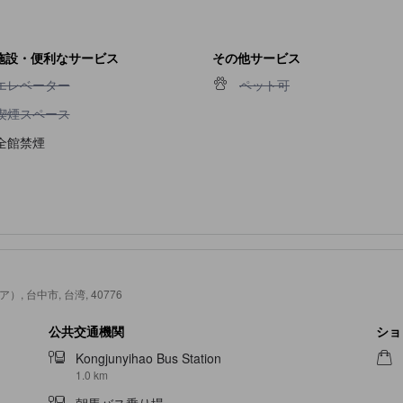
施設・便利なサービス
その他サービス
エレベーター不可
ペット可不可
エレベーター
ペット可
喫煙スペース不可
喫煙スペース
全館禁煙
ォンジア）, 台中市, 台湾, 40776
公共交通機関
ショ
Kongjunyihao Bus Station
1.0 km
朝馬バス乗り場