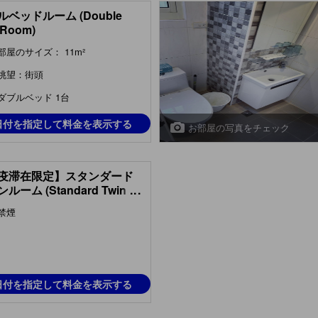
ルベッドルーム (Double
 Room)
部屋のサイズ： 11m²
眺望：街頭
ダブルベッド 1台
日付を指定して料金を表示する
お部屋の写真をチェック
疫滞在限定】スタンダード
ルーム (Standard Twin
...
 - Quarantine Only)
禁煙
日付を指定して料金を表示する