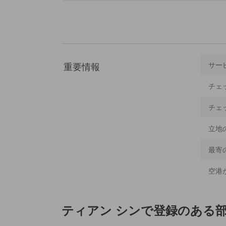
重要情報
サー
チェ
チェ
立地
最寄
空港
ティアン シン
で登録のある