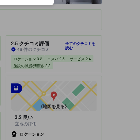
です。
宿泊施設のクチコミスコア：2.5 / 5 クチコミ評価 46 件のクチコミ
2.5
クチコミ評価
全てのクチコミを
読む
46 件のクチコミ
ロケーション 3.2
コスパ 2.5
サービス 2.4
施設の状態/清潔さ 2.3
最寄の交通機関
tooltip
•
最寄の駅：Kongjunyihao Bus Station（距離1.02km）
•
最寄の駅：朝馬バス乗り場（距離1.24km）
《地図を見る》
3.2
良い
立地の評価
ロケーション