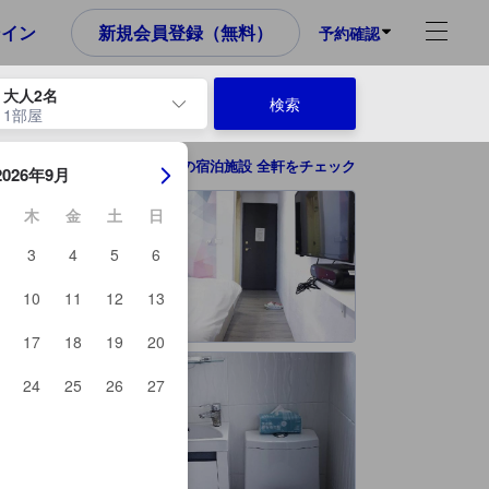
め、これから宿泊選びをされるユーザーにとっても参考となる信頼でき
ンイン
新規会員登録（無料）
予約確認
大人2名
検索
1部屋
ーを使用して、チェックイン日とチェックアウト日を移動します。エン
台中市の宿泊施設 全軒をチェック
2026年9月
木
金
土
日
3
4
5
6
10
11
12
13
17
18
19
20
24
25
26
27