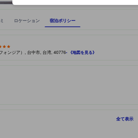
ミ
ロケーション
宿泊ポリシー
宿泊施設に備わっていると予測される快適さや客室のレベルを示すもの
d, 逢甲（フォンジア）, 台中市, 台湾, 40776
- 《地図を見る》
全て表示