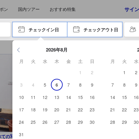
えたゲストから提供されています。実際の経験に基づいた内容であるた
サイ
ポン
国内ツアー
おすすめ特集
やタブキーで進み、エンターキーを押して内容を確定して、検索します。
チェックイン日
チェックアウト日
エンターキーを押して日付選択画面の操作を開始します。方向キ
2026年8月
月
火
水
木
金
土
日
月
火
水
1
2
1
2
3
4
5
6
7
8
9
7
8
9
10
11
12
13
14
15
16
14
15
16
17
18
19
20
21
22
23
21
22
23
24
25
26
27
28
29
30
28
29
30
31
べての写真を見る