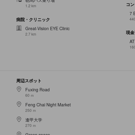
コン
1.2 km
7 
44
病院・クリニック
Great-Vision EYE Clinic
現金
2.7 km
A
16
周辺スポット
Fuxing Road
60 ｍ
Feng Chai Night Market
250 ｍ
逢甲大学
270 ｍ
Green space