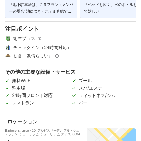
「地下駐車場は、２９フラン（メンバ
「ベッドも広く、水のボトルも大
ーの場合1泊につき）ホテル直結でガ
て嬉しい！」
レージの方が安心です。」
注目ポイント
衛生プラス
チェックイン（24時間対応）
朝食『素晴らしい』
その他の主要な設備・サービス
無料Wi-Fi
プール
駐車場
スパ/エステ
24時間フロント対応
フィットネス/ジム
レストラン
バー
ロケーション
Badenerstrasse 420, アルビスリーデン アルトシュ
テッテン, チューリッヒ, チューリッヒ, スイス, 8004