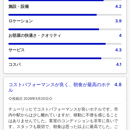
ンサービスを備えた客室もあり、快適にお過ごしいただけま
施設・設備
4.2
す。 クラウン プラザ チューリッヒ バイ IHGには、独立した
リビングルームやバルコニー、テラスなど、ユニークなデザ
インの客室がございます。 一部の客室では、ビデオストリー
ロケーション
3.9
ミング、日刊紙、テレビなどのエンターテインメントをお楽
しみいただけます。コーヒーや紅茶を淹れるのに必要なもの
お部屋の快適さ・クオリティ
4
がすべて揃っている客室もあるので、喉が渇いても安心で
す。バスルームの重要性を理解している当宿泊施設では、バ
スローブ、タオル、ドライヤーをご用意しております。 クラ
サービス
4.3
ウン プラザ チューリッヒ バイ IHGでは、毎朝おいしい朝食を
ご用意しております。 休日の朝は、館内のカフェで毎日提供
コスパ
4.1
される一杯のコーヒーから始めましょう。当宿泊施設では、
食欲が湧いたときにいつでも満足できるよう、簡単に利用で
きるおいしい食事の選択肢を豊富に提供しています。 すぐ近
くにある当宿泊施設のエンターテイメントオプションで、旅
コストパフォーマンスが良く、朝食が最高のホテ
4.8
の仲間と忘れられない夜を体験しましょう。クラウン プラザ
ル
チューリッヒ バイ IHGでは、当宿泊施設で直接食料品を受け
◇投稿日 2026年5月20日◇
取るオプションがあり、食事に関しては抜群の快適さと手軽
さを保証しています。当宿泊施設では、舌の肥えたゲストが
チューリッヒでコストパフォーマンスが良いホテルです。市
好みに合わせた料理設備を館内で楽しむこともできます。ク
内や駅からは少し離れていますが、移動に不便を感じること
ラウン プラザ チューリッヒ バイ IHGでは、お客様が滞在中に
はありませんでした。客室のコンディションも非常に良いで
楽しめるレジャー設備も充実しています。スパ施設に立ち寄
す。スタッフも親切で、朝食は思った以上に最高でした。ご
れば、一日の締めくくりにふさわしい癒しのひとときを過ご