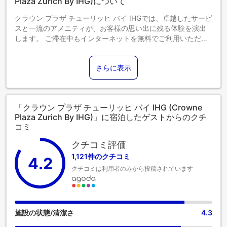
Plaza Zurich By IHG)について
クラウン プラザ チューリッヒ バイ IHGでは、卓越したサービ
スと一流のアメニティが、お客様の思い出に残る体験を演出
します。 ご滞在中もインターネットを無料でご利用いただけ
ます。当宿泊施設での送迎サービスをご利用いただくと、チ
ューリッヒでの小旅行や観光、追加アクティビティの手配が
さらに表示
簡単になります。ご宿泊のお客様は、当宿泊施設の駐車場を
ご利用いただけます。 コンシェルジュサービスなどのフロン
トデスクサービスもご利用いただけます。当宿泊施設のチケ
ットサービスでは、レジャーやアドベンチャーのチケット手
「クラウン プラザ チューリッヒ バイ IHG (Crowne
配や予約をサポートしています。 クラウン プラザ チューリッ
Plaza Zurich By IHG)」に宿泊したゲストからのクチ
ヒ バイ IHGで提供されるランドリーサービスを利用して、お
コミ
好みの服装で常にベストな装いを。ゆったりとした日中や夜
には、ルームサービスなどの室内設備・サービスで、お部屋
クチコミ評価
での滞在を最大限にお楽しみいただけます。ちょっとしたも
1,121件のクチコミ
4.2
の、急遽必要になった場合でも、当宿泊施設から一歩も出る
クチコミは利用者のみから投稿されています
ことなく、コンビニエンスストアが素早くニーズを満たして
くれます。 健康上の理由により、当宿泊施設内は全面禁煙で
す。喫煙は、当宿泊施設によって指定された喫煙ゾーンでの
み許可されています。クラウン プラザ チューリッヒ バイ IHG
の客室は、快適で家庭的な雰囲気をお客様に提供するため
施設の状態/清潔さ
4.3
に、心を込めて作られ、飾られております。エアコンやリネ