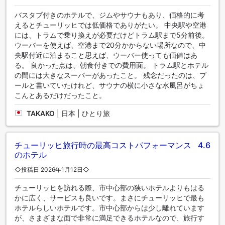
バスタブ付きのホテルで、ジムやサウナもあり、価格的に考
えるとチューリッヒでは低価格でありがたい。 中央駅や空港
には、トラムで乗り換えが必要だけどトラム駅まで5分前後。
ウーバーを使えば、空港まで20分かからない場所なので、中
央駅付近に泊まること思えば、ウーバー使っても価値はあ
る。 良かった点は、朝食付きでの費用面。 トラム駅とホテル
の間には大きなスーパーがあったこと。 残念だったのは、プ
ールと書いていたけれど、サウナの横に小さな水風呂がちょ
こんとあるだけだったこと。
TAKAKO
|
日本 | ひとり旅
チューリッヒ旅行時の最高コストパフォーマンス
4.6
のホテル
◇投稿日 2026年1月12日◇
チューリッヒを訪れる際、市中心部の狭いホテルよりもはる
かに広く、サービスも良いです。まさにチューリッヒで最も
ホテルらしいホテルです。市中心部からは少し離れています
が、さまざまな面で非常に満足できるホテルなので、旅行す