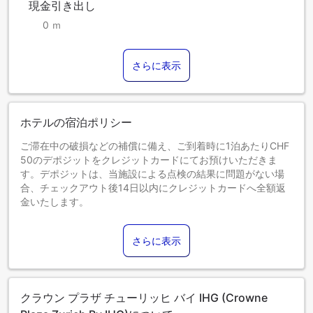
現金引き出し
0 ｍ
さらに表示
ホテルの宿泊ポリシー
ご滞在中の破損などの補償に備え、ご到着時に1泊あたりCHF
50のデポジットをクレジットカードにてお預けいただきま
す。デポジットは、当施設による点検の結果に問題がない場
合、チェックアウト後14日以内にクレジットカードへ全額返
金いたします。
0～3歳までのお子さま
エキストラベッドをお申し込みください。
さらに表示
エキストラベッドの追加可否は、お部屋タイプにより異なり
ます。各部屋タイプ欄の記載をご確認ください。
クラウン プラザ チューリッヒ バイ IHG (Crowne