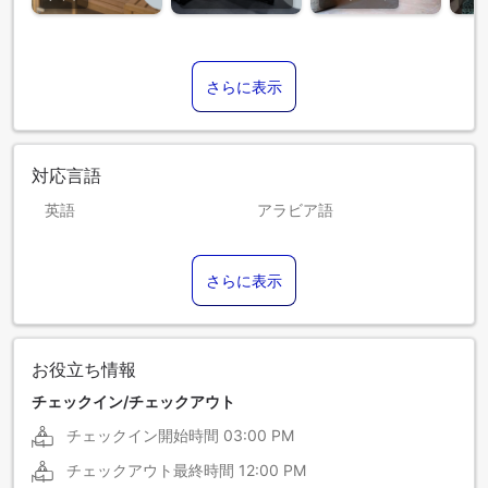
さらに表示
対応言語
英語
アラビア語
イタリア語
ウクライナ語
さらに表示
オランダ語
ギリシア語
スペイン語
ドイツ語
トルコ語
フランス語
お役立ち情報
ポルトガル語
ロシア語
チェックイン/チェックアウト
チェックイン開始時間
03:00 PM
チェックアウト最終時間
12:00 PM