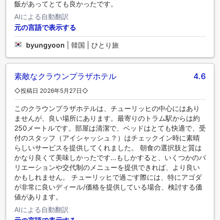
飯があってとても良かったです。
すことができるでしょう。スイミングプールに飛び込んで、
AIによる自動翻訳
完璧な休日を始めましょう。当宿泊施設にはフィットネス設
元の言語で表示する
備があり、旅行中の健康と体力維持にご利用いただけます。
byungyoon
|
韓国 | ひとり旅
素敵なクラウンプラザホテル
4.6
◇投稿日 2026年5月27日◇
このクラウンプラザホテルは、チューリッヒの中心にはあり
ませんが、良い場所にあります。最寄りのトラム駅からは約
250メートルです。部屋は清潔で、ベッドはとても快適で、受
付のスタッフ（アイシャッシュ？）はチェックイン時に素晴
らしいサービスを提供してくれました。 朝食の選択肢と質は
かなり良くて美味しかったです…もしかすると、いくつかのバ
リエーションや交代制のメニューを提供できれば、より良い
かもしれません。 チューリッヒで過ごす際には、特にアゴダ
が非常に良いディール/価格を提供している場合、検討する価
値があります。
AIによる自動翻訳