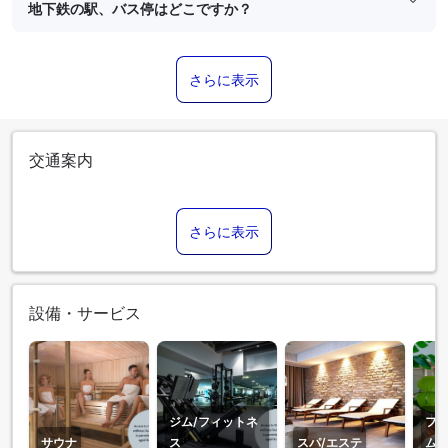
地下鉄の駅、バス停はどこですか？
さらに表示
交通案内
さらに表示
設備・サービス
ジム/フィットネ
フィ
サウナ
ス
スパ/エステ
ム